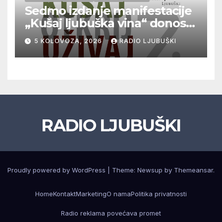
Sedmo izdanje manifestacije
„Kušaj ljubuška vina“ donosi
vrhunska vina, gastronomiju i
5 KOLOVOZA, 2026
RADIO LJUBUŠKI
glazbu
RADIO LJUBUŠKI
Proudly powered by WordPress
|
Theme: Newsup by
Themeansar
.
Home
Kontakt
Marketing
O nama
Politika privatnosti
Radio reklama povećava promet