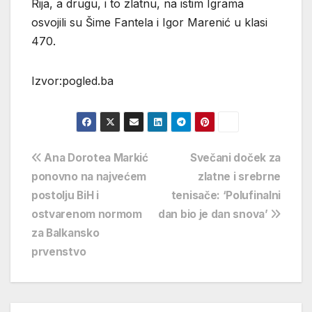
Rija, a drugu, i to zlatnu, na istim Igrama
osvojili su Šime Fantela i Igor Marenić u klasi
470.
Izvor:pogled.ba
Navigacija
Ana Dorotea Markić
Svečani doček za
ponovno na najvećem
zlatne i srebrne
objava
postolju BiH i
tenisače: ‘Polufinalni
ostvarenom normom
dan bio je dan snova’
za Balkansko
prvenstvo