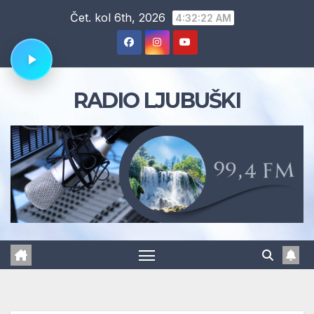
Skip
Čet. kol 6th, 2026
4:32:23 AM
to
content
RADIO LJUBUŠKI