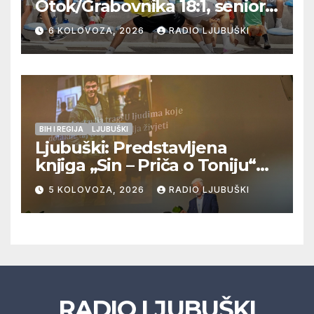
Otok/Grabovnika 18:1, seniori
Pregrađa u četvrtfinalu,
6 KOLOVOZA, 2026
RADIO LJUBUŠKI
Veljaci i Cerno/Crnopod u
doigravanju, Grljevići završili
natjecanje
BIH I REGIJA
LJUBUŠKI
Ljubuški: Predstavljena
knjiga „Sin – Priča o Toniju“
dr. sc. Zdenka Hercega
5 KOLOVOZA, 2026
RADIO LJUBUŠKI
RADIO LJUBUŠKI