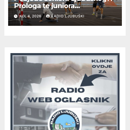
Prologa te juniora
Radišića/Mostarskih Vrata
KOL 4, 2026
RADIO LJUBUŠKI