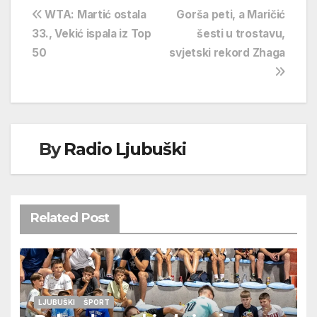
Navigacija
WTA: Martić ostala
Gorša peti, a Maričić
33., Vekić ispala iz Top
šesti u trostavu,
objava
50
svjetski rekord Zhaga
By
Radio Ljubuški
Related Post
LJUBUŠKI
ŠPORT