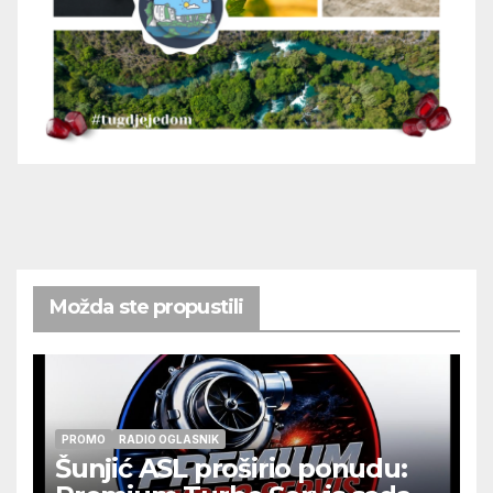
Možda ste propustili
PROMO
RADIO OGLASNIK
Šunjić ASL proširio ponudu: