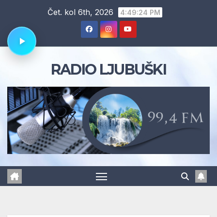
Skip
Čet. kol 6th, 2026
4:49:25 PM
to
content
RADIO LJUBUŠKI