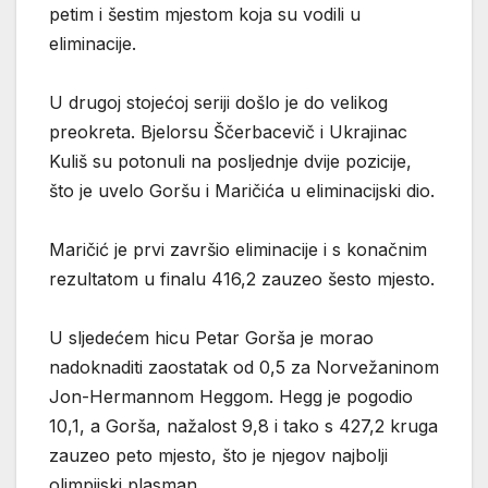
petim i šestim mjestom koja su vodili u
eliminacije.
U drugoj stojećoj seriji došlo je do velikog
preokreta. Bjelorsu Ščerbacevič i Ukrajinac
Kuliš su potonuli na posljednje dvije pozicije,
što je uvelo Goršu i Maričića u eliminacijski dio.
Maričić je prvi završio eliminacije i s konačnim
rezultatom u finalu 416,2 zauzeo šesto mjesto.
U sljedećem hicu Petar Gorša je morao
nadoknaditi zaostatak od 0,5 za Norvežaninom
Jon-Hermannom Heggom. Hegg je pogodio
10,1, a Gorša, nažalost 9,8 i tako s 427,2 kruga
zauzeo peto mjesto, što je njegov najbolji
olimpijski plasman.