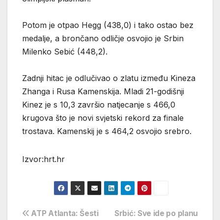
Potom je otpao Hegg (438,0) i tako ostao bez
medalje, a brončano odličje osvojio je Srbin
Milenko Sebić (448,2).
Zadnji hitac je odlučivao o zlatu između Kineza
Zhanga i Rusa Kamenskija. Mladi 21-godišnji
Kinez je s 10,3 završio natjecanje s 466,0
krugova što je novi svjetski rekord za finale
trostava. Kamenskij je s 464,2 osvojio srebro.
Izvor:hrt.hr
Navigacija
ATP Atlanta: Šesti
Srbić: Sve ide po planu