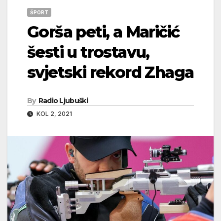
ŠPORT
Gorša peti, a Maričić
šesti u trostavu,
svjetski rekord Zhaga
By
Radio Ljubuški
KOL 2, 2021