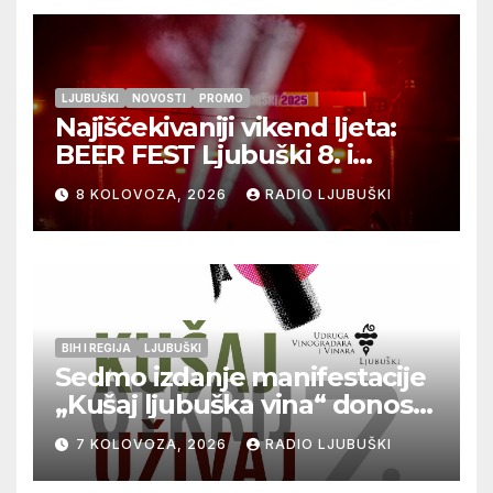
LJUBUŠKI
NOVOSTI
PROMO
Najiščekivaniji vikend ljeta:
BEER FEST Ljubuški 8. i
9.kolovoza
8 KOLOVOZA, 2026
RADIO LJUBUŠKI
BIH I REGIJA
LJUBUŠKI
Sedmo izdanje manifestacije
„Kušaj ljubuška vina“ donosi
vrhunska vina, gastronomiju i
7 KOLOVOZA, 2026
RADIO LJUBUŠKI
glazbu