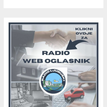
skupini “A”, seniori Teskere
upisali treću pobjedu, Radišići
“otpali”, a Humac se
pobjedom protiv Crvenog
Grma “vratio u igru”