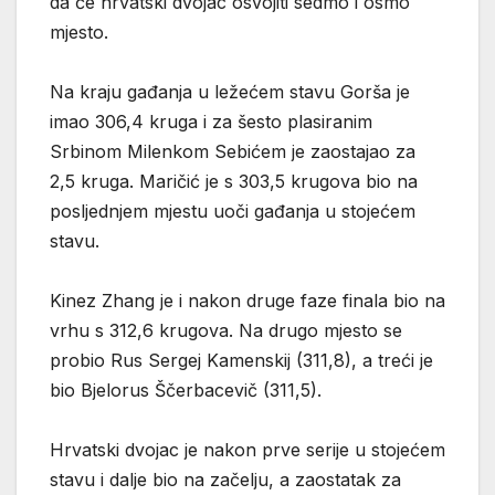
da će hrvatski dvojac osvojiti sedmo i osmo
mjesto.
Na kraju gađanja u ležećem stavu Gorša je
imao 306,4 kruga i za šesto plasiranim
Srbinom Milenkom Sebićem je zaostajao za
2,5 kruga. Maričić je s 303,5 krugova bio na
posljednjem mjestu uoči gađanja u stojećem
stavu.
Kinez Zhang je i nakon druge faze finala bio na
vrhu s 312,6 krugova. Na drugo mjesto se
probio Rus Sergej Kamenskij (311,8), a treći je
bio Bjelorus Ščerbacevič (311,5).
Hrvatski dvojac je nakon prve serije u stojećem
stavu i dalje bio na začelju, a zaostatak za