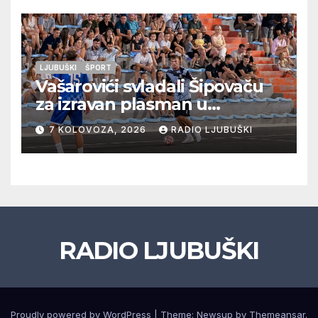
LJUBUŠKI
ŠPORT
Vašarovići svladali Šipovaču
za izravan plasman u
četvrtfinale, Grab izborio
7 KOLOVOZA, 2026
RADIO LJUBUŠKI
prolazak dalje, Klobuk ispao,
večeras počinje četvrtfinale
juniora
RADIO LJUBUŠKI
Proudly powered by WordPress
|
Theme: Newsup by
Themeansar
.