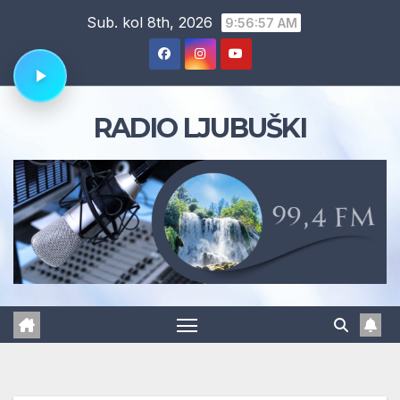
Skip
Sub. kol 8th, 2026
9:56:58 AM
to
content
RADIO LJUBUŠKI