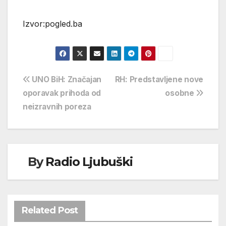
Izvor:pogled.ba
Navigacija
UNO BiH: Značajan
RH: Predstavljene nove
oporavak prihoda od
osobne
objava
neizravnih poreza
By
Radio Ljubuški
Related Post