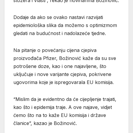
stožera i vlasti”, rekao je novinarima Božinović.
Dodaje da ako se ovako nastavi razvijati
epidemiološka slika da možemo s optimizmom
gledati na budućnost i nadolazeće tjedne.
Na pitanje o povećanju cijena cjepiva
proizvođača Pfizer, Božinović kaže da su sve
potrošene doze, kao i one najavljene, što
uključuje i nove varijante cjepiva, pokrivene
ugovorima koje je ispregovarala EU komisija.
“Mislim da je evidentno da će cijepljenje trajati,
kao što i epidemija traje. A ove najave, vidjet
ćemo što na to kaže EU komisija i države
članice”, kazao je Božinović.