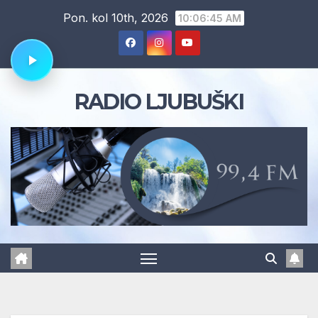
Skip
Pon. kol 10th, 2026
10:06:46 AM
to
content
RADIO LJUBUŠKI