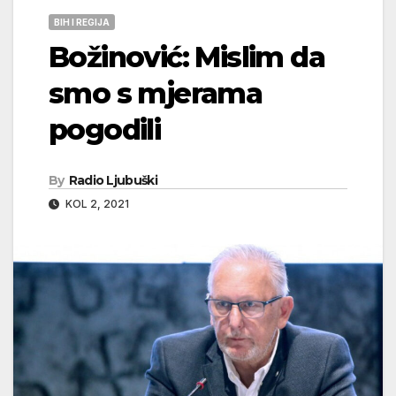
BIH I REGIJA
Božinović: Mislim da
smo s mjerama
pogodili
By
Radio Ljubuški
KOL 2, 2021