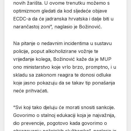
novih žarišta. U ovome trenutku možemo s
optimizmom gledati da kod sljedeće objave
ECDC-a da će jadranska hrvatska i dalje biti u
narančastoj zoni”, naglasio je Božinović.
Na pitanje o nedavnim incidentima u sustavu
policije, poput alkoholizirane vožnje te
vrijeđanje kolega, Božinović kaže da je MUP
ono ministarstvo koje vrlo brzo, promptno, i u
skladu sa zakonom reagira te donosi odluke
koje jasno pokazuju da se takav tip ponašanja
neće prihvaćati.
“Svi koji tako djeluju će morati snositi sankcije.
Govorimo o stalnoj edukaciji koja je najvažnija,
dio prevencije, pogotovo kada govorimo o
obrazovanju policijskih službenika”, naglasio je