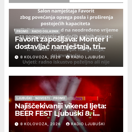
PROMO
RADIO OGLASNIK
Favorit zapošljava: Monter i
dostavljač namještaja, tri
izvršitelja
8 KOLOVOZA, 2026
RADIO LJUBUŠKI
LJUBUŠKI
NOVOSTI
PROMO
Najiščekivaniji vikend ljeta:
BEER FEST Ljubuški 8. i
9.kolovoza
8 KOLOVOZA, 2026
RADIO LJUBUŠKI