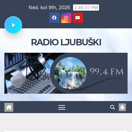
Skip
Ned. kol 9th, 2026
2:45:38 PM
to
content
RADIO LJUBUŠKI