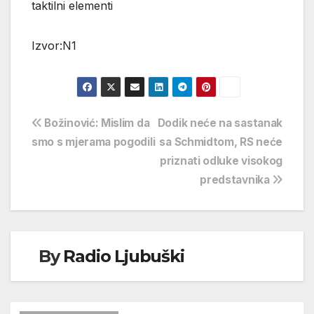
taktilni elementi
Izvor:N1
Navigacija
Božinović: Mislim da
Dodik neće na sastanak
smo s mjerama pogodili
sa Schmidtom, RS neće
objava
priznati odluke visokog
predstavnika
By
Radio Ljubuški