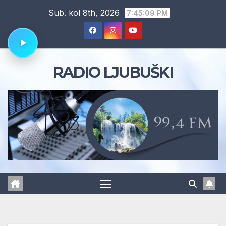
Skip
Sub. kol 8th, 2026
7:45:10 PM
to
content
RADIO LJUBUŠKI