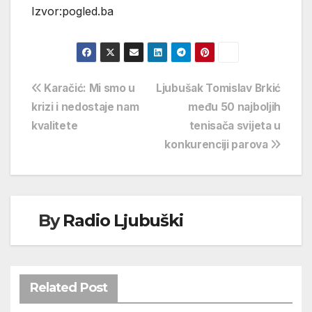
Izvor:pogled.ba
Navigacija
Karačić: Mi smo u
Ljubušak Tomislav Brkić
krizi i nedostaje nam
među 50 najboljih
objava
kvalitete
tenisača svijeta u
konkurenciji parova
By
Radio Ljubuški
Related Post