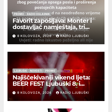
PROMO
RADIO OGLASNIK
Favorit zapošljava: Monter i
dostavljač namještaja, tri
izvršitelja
8 KOLOVOZA, 2026
RADIO LJUBUŠKI
LJUBUŠKI
NOVOSTI
PROMO
Najiščekivaniji vikend ljeta:
BEER FEST Ljubuški 8. i
9.kolovoza
8 KOLOVOZA, 2026
RADIO LJUBUŠKI