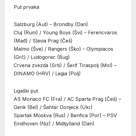
Put prvaka
Salzburg (Aut) – Brondby (Dan)
Cluj (Rum) / Young Boys (Švi) – Ferencvaros
(Mađ) / Slavia Prag (Češ)
Malmo (Šve) / Rangers (Ško) – Olympiacos
(Grč) / Ludogorec (Bug)
Crvena zvezda (Srb) / Šerif Tiraspolj (Mol) –
DINAMO (HRV) / Legia (Polj)
Ligaški put
AS Monaco FC (Fra) / AC Sparta Prag (Češ) –
Genk (Bel) / Šahtar Donjeck (Ukr)
Spartak Moskva (Rus) / Benfica (Por) – PSV
Eindhoven (Niz) / Midtjylland (Dan)