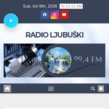
Skip
Sub. kol 8th, 2026
10:24:23 AM
to
content
RADIO LJUBUŠKI