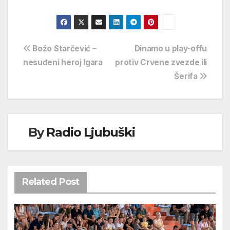
Navigacija
Božo Starčević –
Dinamo u play-offu
nesuđeni heroj Igara
protiv Crvene zvezde ili
objava
Šerifa
By
Radio Ljubuški
Related Post