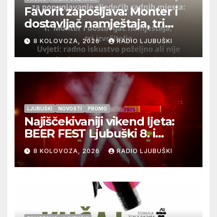
Favorit zapošljava: Monter i
dostavljač namještaja, tri
izvršitelja
8 KOLOVOZA, 2026
RADIO LJUBUŠKI
LJUBUŠKI
NOVOSTI
PROMO
Najiščekivaniji vikend ljeta:
BEER FEST Ljubuški 8. i
9.kolovoza
8 KOLOVOZA, 2026
RADIO LJUBUŠKI