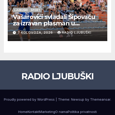
LJUBUŠKI
ŠPORT
Vašarovići svladali Šipovaču
za izravan plasman u
četvrtfinale, Grab izborio
7 KOLOVOZA, 2026
RADIO LJUBUŠKI
prolazak dalje, Klobuk ispao,
večeras počinje četvrtfinale
juniora
RADIO LJUBUŠKI
Proudly powered by WordPress
|
Theme: Newsup by
Themeansar
.
Home
Kontakt
Marketing
O nama
Politika privatnosti