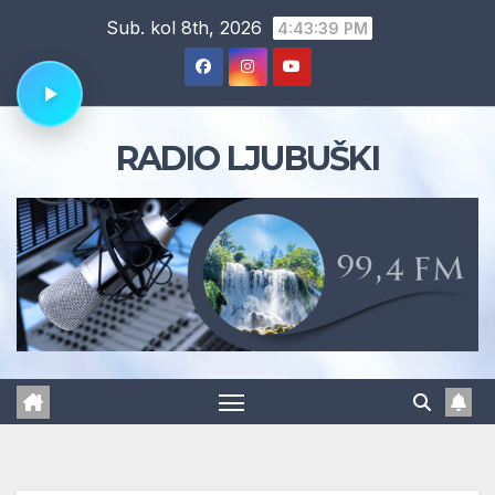
Skip
Sub. kol 8th, 2026
4:43:39 PM
to
content
RADIO LJUBUŠKI