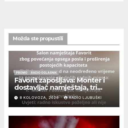
Možda ste propustili
PROMO
RADIO OGLASNIK
Favorit zapošljava: Monter i
dostavljač namještaja, tri
izvršitelja
8 KOLOVOZA, 2026
RADIO LJUBUŠKI