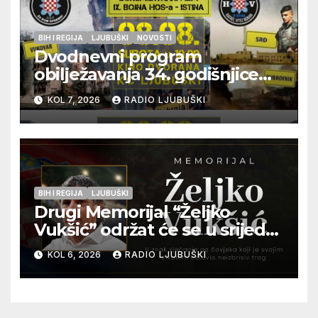
BIH I REGIJA
LJUBUŠKI
NOVOSTI
Dvodnevni program
obilježavanja 34. godišnjice
pogibije generala Blaža
KOL 7, 2026
RADIO LJUBUŠKI
Kraljevića i osmorice
pripadnika HOS-a
BIH I REGIJA
LJUBUŠKI
Drugi Memorijal “Željko
Vukšić” održat će se u srijedu
12. kolovoza u Otoku
KOL 6, 2026
RADIO LJUBUŠKI