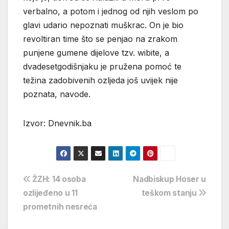
verbalno, a potom i jednog od njih veslom po
glavi udario nepoznati muškrac. On je bio
revoltiran time što se penjao na zrakom
punjene gumene dijelove tzv. wibite, a
dvadesetgodišnjaku je pružena pomoć te
težina zadobivenih ozljeda još uvijek nije
poznata, navode.
Izvor: Dnevnik.ba
Navigacija
ŽZH: 14 osoba
Nadbiskup Hoser u
ozlijeđeno u 11
teškom stanju
objava
prometnih nesreća