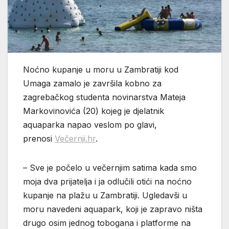
Noćno kupanje u moru u Zambratiji kod
Umaga zamalo je završila kobno za
zagrebačkog studenta novinarstva Mateja
Markovinovića (20) kojeg je djelatnik
aquaparka napao veslom po glavi,
prenosi
Večernji.hr
.
– Sve je počelo u večernjim satima kada smo
moja dva prijatelja i ja odlučili otići na noćno
kupanje na plažu u Zambratiji. Ugledavši u
moru navedeni aquapark, koji je zapravo ništa
drugo osim jednog tobogana i platforme na