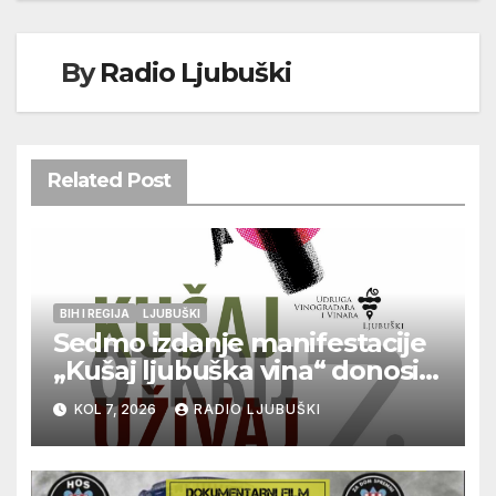
By
Radio Ljubuški
Related Post
BIH I REGIJA
LJUBUŠKI
Sedmo izdanje manifestacije
„Kušaj ljubuška vina“ donosi
vrhunska vina, gastronomiju i
KOL 7, 2026
RADIO LJUBUŠKI
glazbu