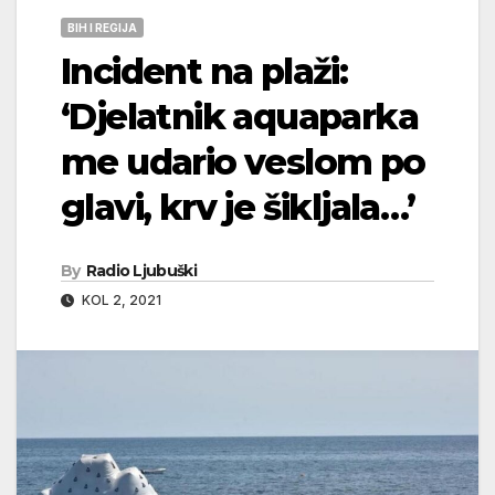
BIH I REGIJA
Incident na plaži:
‘Djelatnik aquaparka
me udario veslom po
glavi, krv je šikljala…’
By
Radio Ljubuški
KOL 2, 2021