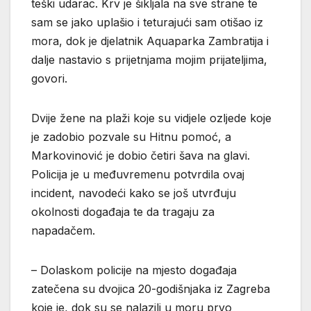
teški udarac. Krv je šikljala na sve strane te
sam se jako uplašio i teturajući sam otišao iz
mora, dok je djelatnik Aquaparka Zambratija i
dalje nastavio s prijetnjama mojim prijateljima,
govori.
Dvije žene na plaži koje su vidjele ozljede koje
je zadobio pozvale su Hitnu pomoć, a
Markovinović je dobio četiri šava na glavi.
Policija je u međuvremenu potvrdila ovaj
incident, navodeći kako se još utvrđuju
okolnosti događaja te da tragaju za
napadačem.
– Dolaskom policije na mjesto događaja
zatečena su dvojica 20-godišnjaka iz Zagreba
koje je, dok su se nalazili u moru prvo