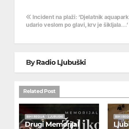
Navigacija
Incident na plaži: ‘Djelatnik aquapar
udario veslom po glavi, krv je šikljala…’
objava
By
Radio Ljubuški
Related Post
BIH I REGIJA
LJUBUŠKI
BIH I REG
Drugi Memorijal
Ljub