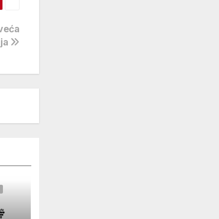
 veća
žja