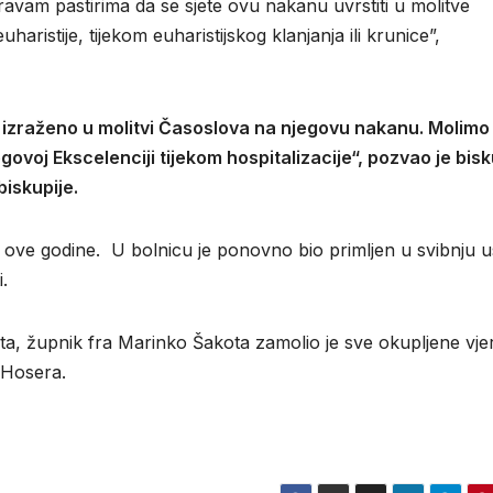
vam pastirima da se sjete ovu nakanu uvrstiti u molitve
aristije, tijekom euharistijskog klanjanja ili krunice”,
 izraženo u molitvi Časoslova na njegovu nakanu. Molimo
egovoj Ekscelenciji tijekom hospitalizacije“, pozvao je bis
biskupije.
 ove godine. U bolnicu je ponovno bio primljen u svibnju us
.
, župnik fra Marinko Šakota zamolio je sve okupljene vje
 Hosera.