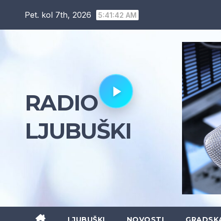
Skip
Pet. kol 7th, 2026
5:41:43 AM
to
content
RADIO
LJUBUŠKI
LJUBUŠKI
NOVOSTI
GRADSK