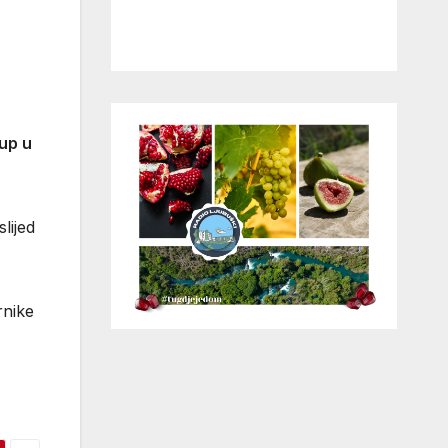
kup u
lijed
rnike