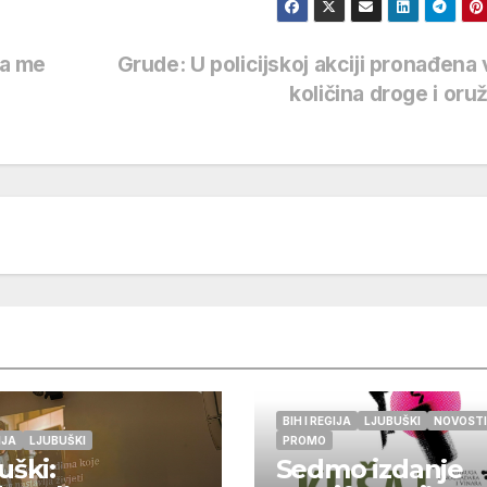
ka me
Grude: U policijskoj akciji pronađena
količina droge i oru
BIH I REGIJA
LJUBUŠKI
NOVOSTI
IJA
LJUBUŠKI
PROMO
uški:
Sedmo izdanje