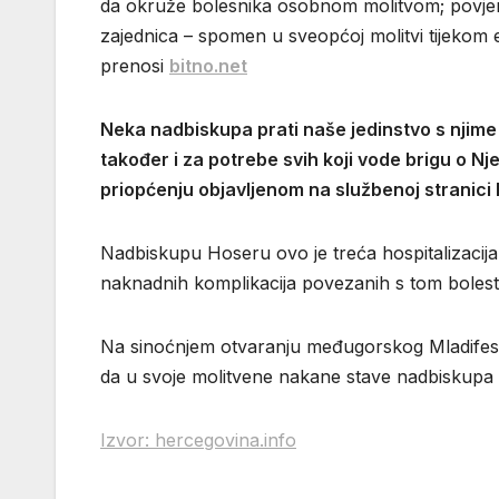
da okruže bolesnika osobnom molitvom; povjera
zajednica – spomen u sveopćoj molitvi tijekom euh
prenosi
bitno.net
Neka nadbiskupa prati naše jedinstvo s njime
također i za potrebe svih koji vode brigu o Nj
priopćenju objavljenom na službenoj stranici 
Nadbiskupu Hoseru ovo je treća hospitalizacija
naknadnih komplikacija povezanih s tom bolesti
Na sinoćnjem otvaranju međugorskog Mladifesta
da u svoje molitvene nakane stave nadbiskupa
Izvor: hercegovina.info