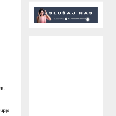
29.
upije