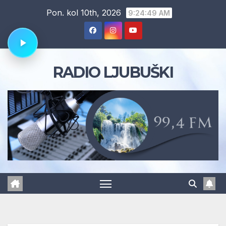
Skip
Pon. kol 10th, 2026
9:24:50 AM
to
content
RADIO LJUBUŠKI