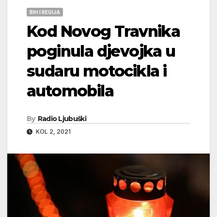
BIH I REGIJA
Kod Novog Travnika
poginula djevojka u
sudaru motocikla i
automobila
By
Radio Ljubuški
KOL 2, 2021