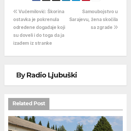
Navigacija
Vučemilović: Škorina
Samoubojstvo u
ostavka je pokrenula
Sarajevu, žena skočila
objava
određene događaje koji
sa zgrade
su doveli i do toga da ja
izađem iz stranke
By
Radio Ljubuški
Related Post