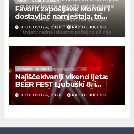
PROMO
RADIO OGLASNIK
Favorit zapošljava: Monter i
dostavljač namještaja, tri
izvršitelja
8 KOLOVOZA, 2026
RADIO LJUBUŠKI
LJUBUŠKI
NOVOSTI
Najiščekivaniji vikend ljeta:
BEER FEST Ljubuški 8. i
9.kolovoza
8 KOLOVOZA, 2026
RADIO LJUBUŠKI