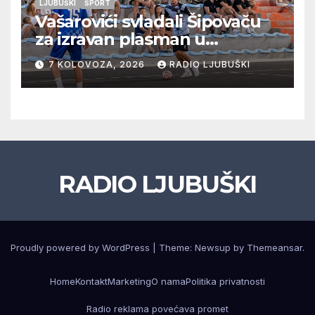
LJUBUŠKI
ŠPORT
Vašarovići svladali Šipovaču
za izravan plasman u
četvrtfinale, Grab izborio
7 KOLOVOZA, 2026
RADIO LJUBUŠKI
prolazak dalje, Klobuk ispao,
večeras počinje četvrtfinale
juniora
RADIO LJUBUŠKI
Proudly powered by WordPress
|
Theme: Newsup by
Themeansar
.
Home
Kontakt
Marketing
O nama
Politika privatnosti
Radio reklama povećava promet