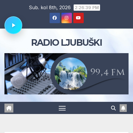
Skip
Sub. kol 8th, 2026
2:26:40 PM
to
content
RADIO LJUBUŠKI