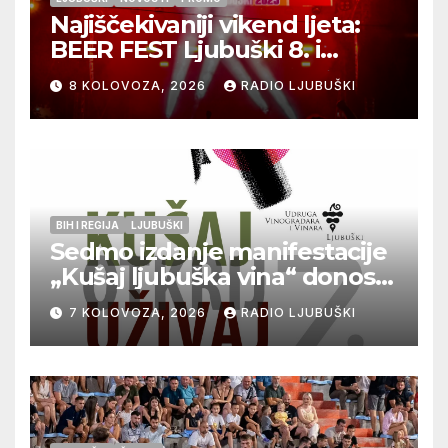
Najiščekivaniji vikend ljeta:
BEER FEST Ljubuški 8. i
9.kolovoza
8 KOLOVOZA, 2026
RADIO LJUBUŠKI
BIH I REGIJA
LJUBUŠKI
Sedmo izdanje manifestacije
„Kušaj ljubuška vina“ donosi
vrhunska vina, gastronomiju i
7 KOLOVOZA, 2026
RADIO LJUBUŠKI
glazbu