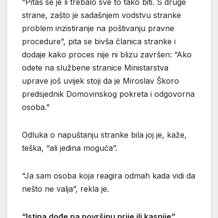
“Pitaš se je li trebalo sve to tako biti. S druge
strane, zašto je sadašnjem vodstvu stranke
problem inzistiranje na poštivanju pravne
procedure”, pita se bivša članica stranke i
dodaje kako proces nije ni blizu završen: “Ako
odete na službene stranice Ministarstva
uprave još uvijek stoji da je Miroslav Škoro
predsjednik Domovinskog pokreta i odgovorna
osoba.”
Odluka o napuštanju stranke bila joj je, kaže,
teška, “ali jedina moguća”.
“Ja sam osoba koja reagira odmah kada vidi da
nešto ne valja”, rekla je.
“Istina dođe na površinu prije ili kasnije”