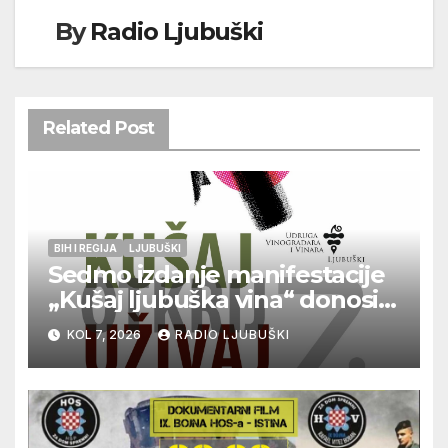
By
Radio Ljubuški
Related Post
BIH I REGIJA
LJUBUŠKI
Sedmo izdanje manifestacije
„Kušaj ljubuška vina“ donosi
vrhunska vina, gastronomiju i
KOL 7, 2026
RADIO LJUBUŠKI
glazbu