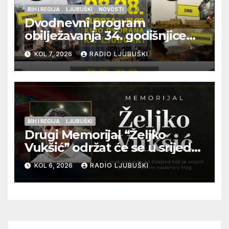
BIH I REGIJA
LJUBUŠKI
NOVOSTI
Dvodnevni program
obilježavanja 34. godišnjice
pogibije generala Blaža
KOL 7, 2026
RADIO LJUBUŠKI
Kraljevića i osmorice
pripadnika HOS-a
BIH I REGIJA
LJUBUŠKI
Drugi Memorijal “Željko
Vukšić” održat će se u srijedu
12. kolovoza u Otoku
KOL 6, 2026
RADIO LJUBUŠKI