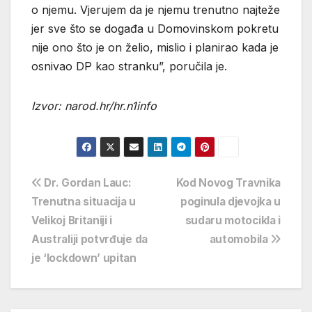
o njemu. Vjerujem da je njemu trenutno najteže
jer sve što se događa u Domovinskom pokretu
nije ono što je on želio, mislio i planirao kada je
osnivao DP kao stranku”, poručila je.
Izvor: narod.hr/hr.n1info
Navigacija
Dr. Gordan Lauc:
Kod Novog Travnika
Trenutna situacija u
poginula djevojka u
objava
Velikoj Britaniji i
sudaru motocikla i
Australiji potvrđuje da
automobila
je ‘lockdown’ upitan