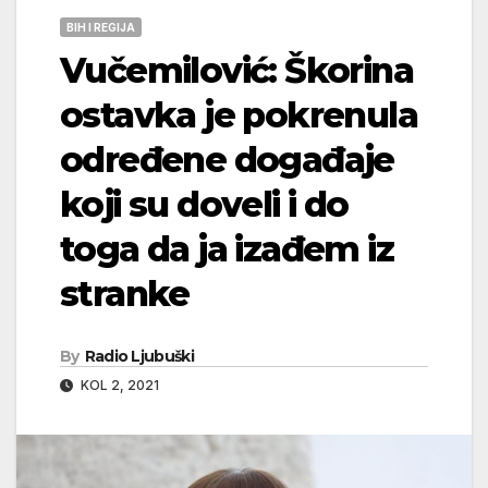
BIH I REGIJA
Vučemilović: Škorina
ostavka je pokrenula
određene događaje
koji su doveli i do
toga da ja izađem iz
stranke
By
Radio Ljubuški
KOL 2, 2021