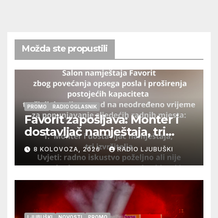
Možda ste propustili
PROMO
RADIO OGLASNIK
Favorit zapošljava: Monter i
dostavljač namještaja, tri
izvršitelja
8 KOLOVOZA, 2026
RADIO LJUBUŠKI
LJUBUŠKI
NOVOSTI
PROMO