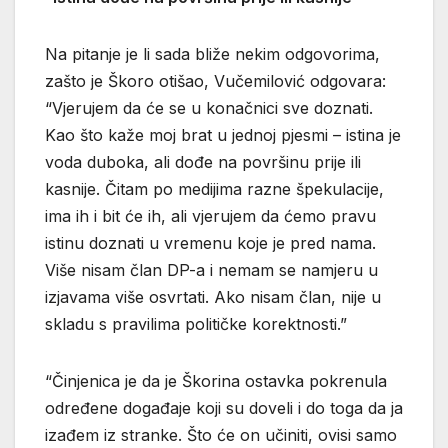
Na pitanje je li sada bliže nekim odgovorima,
zašto je Škoro otišao, Vučemilović odgovara:
“Vjerujem da će se u konačnici sve doznati.
Kao što kaže moj brat u jednoj pjesmi – istina je
voda duboka, ali dođe na površinu prije ili
kasnije. Čitam po medijima razne špekulacije,
ima ih i bit će ih, ali vjerujem da ćemo pravu
istinu doznati u vremenu koje je pred nama.
Više nisam član DP-a i nemam se namjeru u
izjavama više osvrtati. Ako nisam član, nije u
skladu s pravilima političke korektnosti.”
“Činjenica je da je Škorina ostavka pokrenula
određene događaje koji su doveli i do toga da ja
izađem iz stranke. Što će on učiniti, ovisi samo