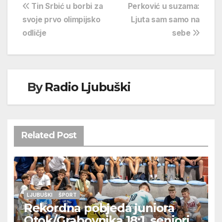
Navigacija
Tin Srbić u borbi za
Perković u suzama:
svoje prvo olimpijsko
Ljuta sam samo na
objava
odličje
sebe
By
Radio Ljubuški
Related Post
LJUBUŠKI
ŠPORT
Rekordna pobjeda juniora
Otok/Grabovnika 18:1, seniori