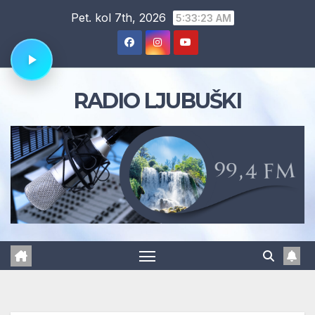
Skip
Pet. kol 7th, 2026
5:33:24 AM
to
content
RADIO LJUBUŠKI