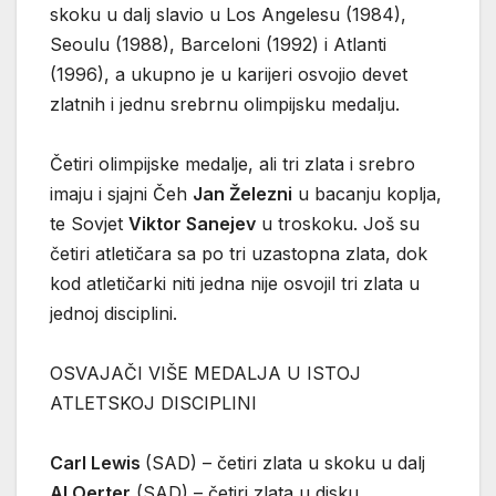
skoku u dalj slavio u Los Angelesu (1984),
Seoulu (1988), Barceloni (1992) i Atlanti
(1996), a ukupno je u karijeri osvojio devet
zlatnih i jednu srebrnu olimpijsku medalju.
Četiri olimpijske medalje, ali tri zlata i srebro
imaju i sjajni Čeh
Jan Železni
u bacanju koplja,
te Sovjet
Viktor Sanejev
u troskoku. Još su
četiri atletičara sa po tri uzastopna zlata, dok
kod atletičarki niti jedna nije osvojil tri zlata u
jednoj disciplini.
OSVAJAČI VIŠE MEDALJA U ISTOJ
ATLETSKOJ DISCIPLINI
Carl Lewis
(SAD) – četiri zlata u skoku u dalj
Al Oerter
(SAD) – četiri zlata u disku