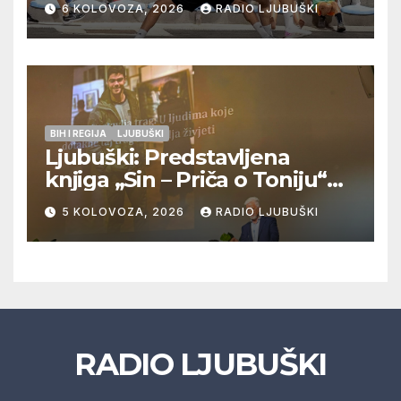
6 KOLOVOZA, 2026
RADIO LJUBUŠKI
Veljaci i Cerno/Crnopod u
doigravanju, Grljevići završili
natjecanje
BIH I REGIJA
LJUBUŠKI
Ljubuški: Predstavljena
knjiga „Sin – Priča o Toniju“
dr. sc. Zdenka Hercega
5 KOLOVOZA, 2026
RADIO LJUBUŠKI
RADIO LJUBUŠKI