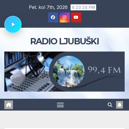
Skip
Pet. kol 7th, 2026
6:23:25 PM
to
content
RADIO LJUBUŠKI