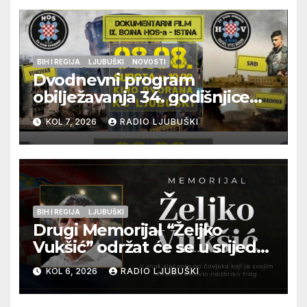
BIH I REGIJA
LJUBUŠKI
NOVOSTI
Dvodnevni program
obilježavanja 34. godišnjice
pogibije generala Blaža
KOL 7, 2026
RADIO LJUBUŠKI
Kraljevića i osmorice
pripadnika HOS-a
BIH I REGIJA
LJUBUŠKI
Drugi Memorijal “Željko
Vukšić” održat će se u srijedu
12. kolovoza u Otoku
KOL 6, 2026
RADIO LJUBUŠKI