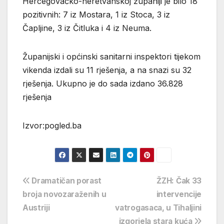
Hercegovačko-neretvanskoj županiji je bilo 18
pozitivnih: 7 iz Mostara, 1 iz Stoca, 3 iz
Čapljine, 3 iz Čitluka i 4 iz Neuma.
Županijski i općinski sanitarni inspektori tijekom
vikenda izdali su 11 rješenja, a na snazi su 32
rješenja. Ukupno je do sada izdano 36.828
rješenja
Izvor:pogled.ba
Navigacija
Dramatičan porast
ŽZH: Čak 33
broja novozaraženih u
intervencije
objava
Austriji
vatrogasaca, u Tihaljini
izgorjela stara kuća