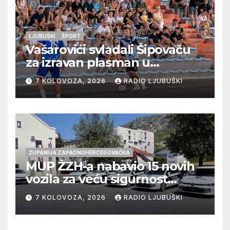
LJUBUŠKI
ŠPORT
Vašarovići svladali Šipovaču
za izravan plasman u
četvrtfinale, Grab izborio
7 KOLOVOZA, 2026
RADIO LJUBUŠKI
prolazak dalje, Klobuk ispao,
večeras počinje četvrtfinale
juniora
ŽUPANIJA ZAPADNOHERCEGOVAČKA
MUP ŽZH-a nabavio 15 novih
vozila za veću sigurnost
građana i učinkovitiji rad
7 KOLOVOZA, 2026
RADIO LJUBUŠKI
policije