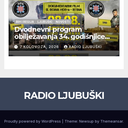
BIH I REGIJA
LJUBUŠKI
NOVOSTI
Dvodnevni program
obilježavanja 34. godišnjice
pogibije generala Blaža
7 KOLOVOZA, 2026
RADIO LJUBUŠKI
Kraljevića i osmorice
pripadnika HOS-a
RADIO LJUBUŠKI
Proudly powered by WordPress
|
Theme: Newsup by
Themeansar
.