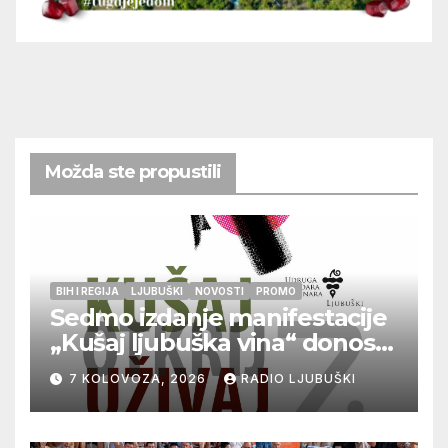
Možda ste propustili
BIH I REGIJA
LJUBUŠKI
NOVOSTI
PROMO
Sedmo izdanje manifestacije
„Kušaj ljubuška vina“ donosi
vrhunska vina, gastronomiju i
7 KOLOVOZA, 2026
RADIO LJUBUŠKI
glazbu