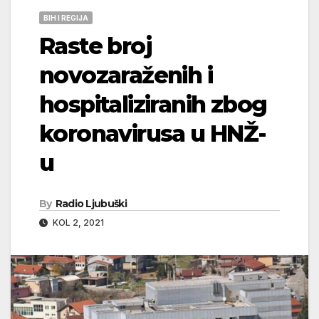
BIH I REGIJA
Raste broj
novozaraženih i
hospitaliziranih zbog
koronavirusa u HNŽ-
u
By
Radio Ljubuški
KOL 2, 2021