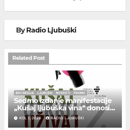
By
Radio Ljubuški
Related Post
BIH I REGIJA
LJUBUŠKI
NOVOSTI
PROMO
Sedmo izdanje manifestacije
„Kušaj ljubuška vina“ donosi
vrhunska vina, gastronomiju i
KOL 7, 2026
RADIO LJUBUŠKI
glazbu