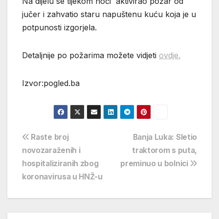
Na dijelu se tijekom noći aktivirao požar od
jučer i zahvatio staru napuštenu kuću koja je u
potpunosti izgorjela.
Detaljnije po požarima možete vidjeti
ovdje.
Izvor:pogled.ba
Navigacija
Raste broj
Banja Luka: Sletio
novozaraženih i
traktorom s puta,
objava
hospitaliziranih zbog
preminuo u bolnici
koronavirusa u HNŽ-u