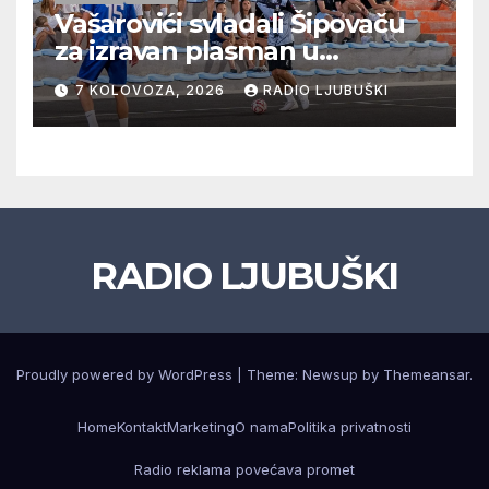
Vašarovići svladali Šipovaču
za izravan plasman u
četvrtfinale, Grab izborio
7 KOLOVOZA, 2026
RADIO LJUBUŠKI
prolazak dalje, Klobuk ispao,
večeras počinje četvrtfinale
juniora
RADIO LJUBUŠKI
Proudly powered by WordPress
|
Theme: Newsup by
Themeansar
.
Home
Kontakt
Marketing
O nama
Politika privatnosti
Radio reklama povećava promet