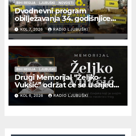
BIH I REGIJA
LJUBUŠKI
NOVOSTI
Dvodnevni program
obilježavanja 34. godišnjice
pogibije generala Blaža
KOL 7, 2026
RADIO LJUBUŠKI
Kraljevića i osmorice
pripadnika HOS-a
BIH I REGIJA
LJUBUŠKI
Drugi Memorijal “Željko
Vukšić” održat će se u srijedu
12. kolovoza u Otoku
KOL 6, 2026
RADIO LJUBUŠKI