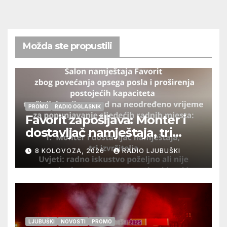
Možda ste propustili
PROMO
RADIO OGLASNIK
Favorit zapošljava: Monter i
dostavljač namještaja, tri
izvršitelja
8 KOLOVOZA, 2026
RADIO LJUBUŠKI
LJUBUŠKI
NOVOSTI
PROMO