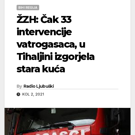
BIH I REGIJA
ŽZH: Čak 33
intervencije
vatrogasaca, u
Tihaljini izgorjela
stara kuća
By
Radio Ljubuški
KOL 2, 2021