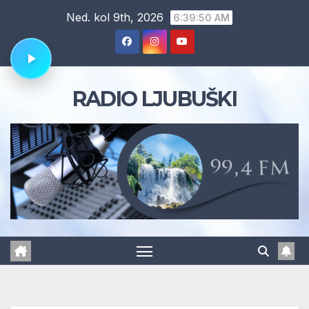
Skip
Ned. kol 9th, 2026
6:39:51 AM
to
content
RADIO LJUBUŠKI