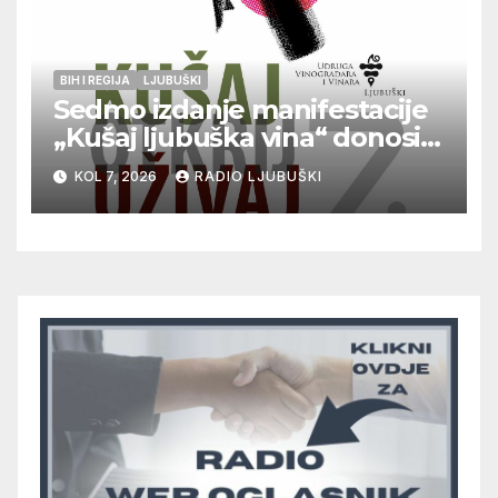
BIH I REGIJA
LJUBUŠKI
Sedmo izdanje manifestacije
„Kušaj ljubuška vina“ donosi
vrhunska vina, gastronomiju i
KOL 7, 2026
RADIO LJUBUŠKI
glazbu