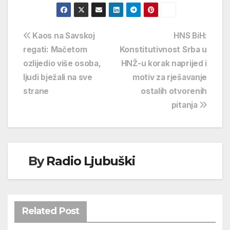
Navigacija
Kaos na Savskoj
HNS BiH:
regati: Mačetom
Konstitutivnost Srba u
objava
ozlijedio više osoba,
HNŽ-u korak naprijed i
ljudi bježali na sve
motiv za rješavanje
strane
ostalih otvorenih
pitanja
By
Radio Ljubuški
Related Post