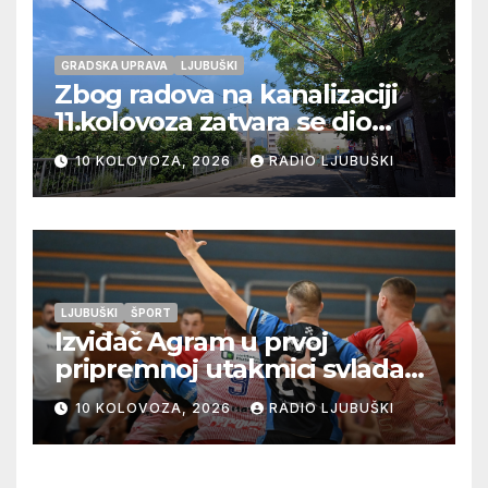
GRADSKA UPRAVA
LJUBUŠKI
Zbog radova na kanalizaciji
11.kolovoza zatvara se dio
ulice Petra Barbarića
10 KOLOVOZA, 2026
RADIO LJUBUŠKI
LJUBUŠKI
ŠPORT
Izviđač Agram u prvoj
pripremnoj utakmici svladao
Metković Zalom 37:32
10 KOLOVOZA, 2026
RADIO LJUBUŠKI