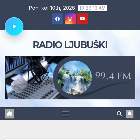
Skip
Pon. kol 10th, 2026
10:26:13 AM
to
content
RADIO LJUBUŠKI