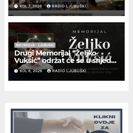
pogibije generala Blaža
KOL 7, 2026
RADIO LJUBUŠKI
Kraljevića i osmorice
pripadnika HOS-a
BIH I REGIJA
LJUBUŠKI
Drugi Memorijal “Željko
Vukšić” održat će se u srijedu
12. kolovoza u Otoku
KOL 6, 2026
RADIO LJUBUŠKI