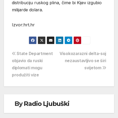
distribuciju ruskog plina, čime bi Kijev izgubio
milijarde dolara.
Izvor:hrt.hr
Navigacija
State Department
Visokozarazni delta-soj
objavio da ruski
nezaustavljivo se širi
objava
diplomati mogu
svijetom
produžiti vize
By
Radio Ljubuški