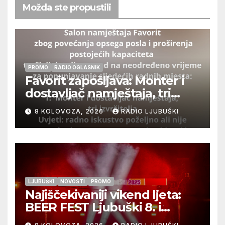
Možda ste propustili
PROMO
RADIO OGLASNIK
Favorit zapošljava: Monter i
dostavljač namještaja, tri
izvršitelja
8 KOLOVOZA, 2026
RADIO LJUBUŠKI
LJUBUŠKI
NOVOSTI
PROMO
Najiščekivaniji vikend ljeta:
BEER FEST Ljubuški 8. i
9.kolovoza