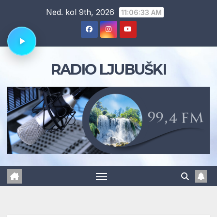
Skip
Ned. kol 9th, 2026
11:06:34 AM
to
content
RADIO LJUBUŠKI