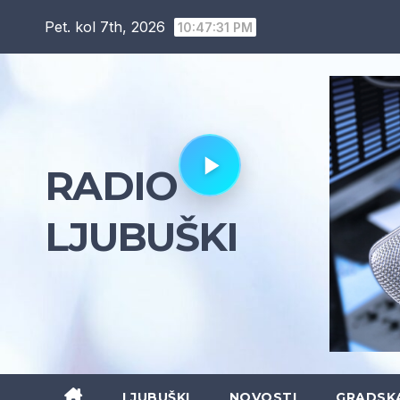
Skip
Pet. kol 7th, 2026
10:47:32 PM
to
content
RADIO
LJUBUŠKI
LJUBUŠKI
NOVOSTI
GRADSK