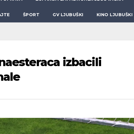
AJTE
ŠPORT
GV LJUBUŠKI
KINO LJUBUŠKI
naesteraca izbacili
nale