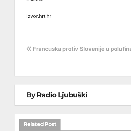
Izvor.hrt.hr
Navigacija
Francuska protiv Slovenije u polufin
objava
By
Radio Ljubuški
Related Post