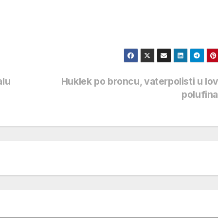
alu
Huklek po broncu, vaterpolisti u lo
polufin