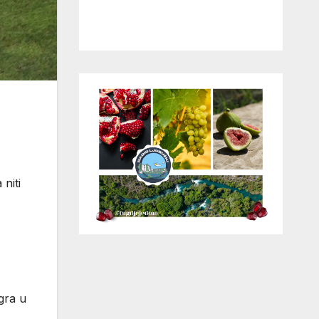
niti
gra u