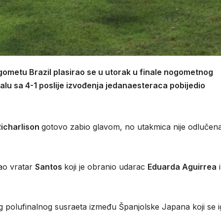
ogometu Brazil plasirao se u utorak u finale nogometnog
inalu sa 4-1 poslije izvođenja jedanaesteraca pobijedio
Richarlison
gotovo zabio glavom, no utakmica nije odlučena 
ao vratar
Santos
koji je obranio udarac
Eduarda Aguirrea
i
gog polufinalnog susraeta između Španjolske Japana koji se i