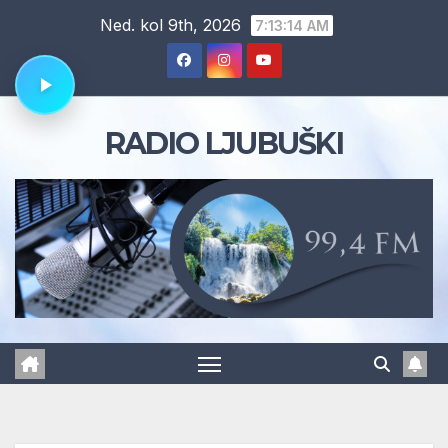
Skip
Ned. kol 9th, 2026
7:13:15 AM
to
content
RADIO LJUBUŠKI