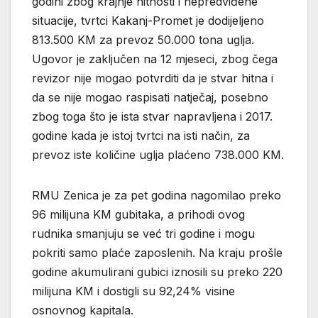
godini zbog krajnje hitnosti i nepredviđene
situacije, tvrtci Kakanj-Promet je dodijeljeno
813.500 KM za prevoz 50.000 tona uglja.
Ugovor je zaključen na 12 mjeseci, zbog čega
revizor nije mogao potvrditi da je stvar hitna i
da se nije mogao raspisati natječaj, posebno
zbog toga što je ista stvar napravljena i 2017.
godine kada je istoj tvrtci na isti način, za
prevoz iste količine uglja plaćeno 738.000 KM.
RMU Zenica je za pet godina nagomilao preko
96 milijuna KM gubitaka, a prihodi ovog
rudnika smanjuju se već tri godine i mogu
pokriti samo plaće zaposlenih. Na kraju prošle
godine akumulirani gubici iznosili su preko 220
milijuna KM i dostigli su 92,24% visine
osnovnog kapitala.