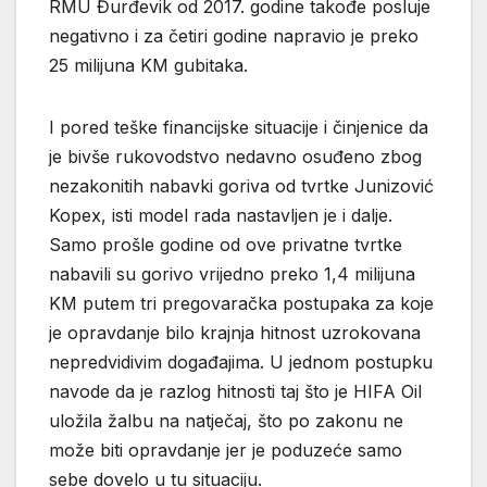
RMU Đurđevik od 2017. godine takođe posluje
negativno i za četiri godine napravio je preko
25 milijuna KM gubitaka.
I pored teške financijske situacije i činjenice da
je bivše rukovodstvo nedavno osuđeno zbog
nezakonitih nabavki goriva od tvrtke Junizović
Kopex, isti model rada nastavljen je i dalje.
Samo prošle godine od ove privatne tvrtke
nabavili su gorivo vrijedno preko 1,4 milijuna
KM putem tri pregovaračka postupaka za koje
je opravdanje bilo krajnja hitnost uzrokovana
nepredvidivim događajima. U jednom postupku
navode da je razlog hitnosti taj što je HIFA Oil
uložila žalbu na natječaj, što po zakonu ne
može biti opravdanje jer je poduzeće samo
sebe dovelo u tu situaciju.