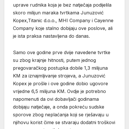
uprave rudnika koja je bez natječaja podijelila
skoro milijun maraka tvrtkama Junuzović
Kopex,Titanic d.o.o., MHI Company i Cayenne
Company koje stalno dobijaju ove poslove, ali
je ista praksa nastavljena do danas.
Samo ove godine prve dvije navedene tvrtke
su zbog krajnje hitnosti, putem jednog
pregovaračkog postupka dobile 1,3 milijuna
KM za iznajmljivanje strojeva, a Junuzović
Kopex je prošle i ove godine dobio ugovore
vrijedne 6,5 milijuna KM. Ovdje je potrebno
napomenuti da ovi dobavljači godinama
dobijaju natječaje, a onda pokreću sudske
sporove zbog neplaćanja koji se rješavaju u
njihovu korist čime se stvaraju dodatni troškovi