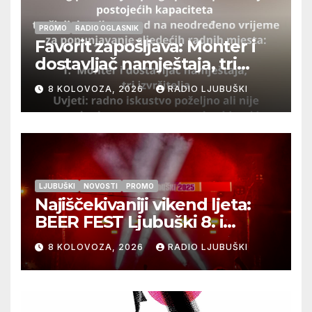
PROMO
RADIO OGLASNIK
Favorit zapošljava: Monter i
dostavljač namještaja, tri
izvršitelja
8 KOLOVOZA, 2026
RADIO LJUBUŠKI
LJUBUŠKI
NOVOSTI
PROMO
Najiščekivaniji vikend ljeta:
BEER FEST Ljubuški 8. i
9.kolovoza
8 KOLOVOZA, 2026
RADIO LJUBUŠKI