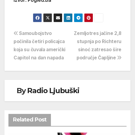
Navigacija
Samoubojstvo
Zemljotres jačine 2,8
počinila četiri policajca
stupnja po Richteru
objava
koja su čuvala američki
sinoć zatresao šire
Capitol na dan napada
područje Čapljine
By
Radio Ljubuški
Related Post