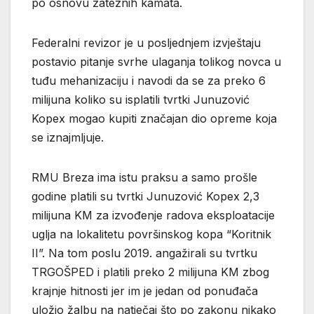
po osnovu zateznih kamata.
Federalni revizor je u posljednjem izvještaju
postavio pitanje svrhe ulaganja tolikog novca u
tuđu mehanizaciju i navodi da se za preko 6
milijuna koliko su isplatili tvrtki Junuzović
Kopex mogao kupiti značajan dio opreme koja
se iznajmljuje.
RMU Breza ima istu praksu a samo prošle
godine platili su tvrtki Junuzović Kopex 2,3
milijuna KM za izvođenje radova eksploatacije
uglja na lokalitetu površinskog kopa “Koritnik
II”. Na tom poslu 2019. angažirali su tvrtku
TRGOŠPED i platili preko 2 milijuna KM zbog
krajnje hitnosti jer im je jedan od ponuđača
uložio žalbu na natječaj što po zakonu nikako