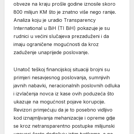
obveze na kraju prošle godine iznosile skoro
800 milijun KM što je znatno više nego ranije.
Analiza koju je uradio Transparency
International u BiH (TI BiH) pokazuje je su
rudnici u većini slučajeva prezaduženi i da
imaju ograničene mogućnosti da kroz
zaduženje unaprijede poslovanje.
Unatoč teškoj financijskoj situaciji brojni su
primjeri nesavjesnog poslovanja, sumnjivih
javnih nabavki, neracionalnih poslovnih odluka
i izvlačenja novca iz kase ovih poduzeća što
ukazuje na mogućnost pojave korupcije.
Revizori primjećuju da je to posebno vidljivo
kod iznajmljivanja mehanizacije i opreme gdje
se kroz netransparentno postupke milijunski
ugovori često dodjeljuju istim tvrtkama, a na