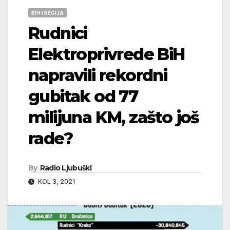
BIH I REGIJA
Rudnici
Elektroprivrede BiH
napravili rekordni
gubitak od 77
milijuna KM, zašto još
rade?
By
Radio Ljubuški
KOL 3, 2021