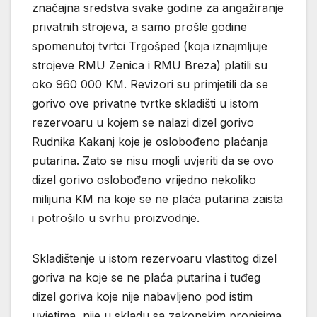
značajna sredstva svake godine za angažiranje
privatnih strojeva, a samo prošle godine
spomenutoj tvrtci Trgošped (koja iznajmljuje
strojeve RMU Zenica i RMU Breza) platili su
oko 960 000 KM. Revizori su primjetili da se
gorivo ove privatne tvrtke skladišti u istom
rezervoaru u kojem se nalazi dizel gorivo
Rudnika Kakanj koje je oslobođeno plaćanja
putarina. Zato se nisu mogli uvjeriti da se ovo
dizel gorivo oslobođeno vrijedno nekoliko
milijuna KM na koje se ne plaća putarina zaista
i potrošilo u svrhu proizvodnje.
Skladištenje u istom rezervoaru vlastitog dizel
goriva na koje se ne plaća putarina i tuđeg
dizel goriva koje nije nabavljeno pod istim
uvjetima, nije u skladu sa zakonskim propisima