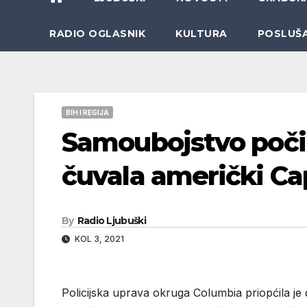
RADIO OGLASNIK
KULTURA
POSLUŠ
BIH I REGIJA
Samoubojstvo počini
čuvala američki Ca
By
Radio Ljubuški
KOL 3, 2021
Policijska uprava okruga Columbia priopćila je d