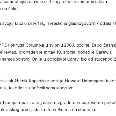
ila samoubojstvo, čime se broj poznatih samoubojstava
na četiri.
vojoj kući u četvrtak, izvijestio je glasnogovornik odjela 
 (MPD) okruga Columbia u svibnju 2003. godine. Drugi časnik
 DeFreytag, pronađen je mrtav 10. srpnja, dodao je Carew u
 samoubojstvo. On je u policijskoj upravi bio od studenog 2
icijski službenik Kapitolske policije Howard Liebengood tako
olu, također su počinili samoubojstvo.
lda Trumpa upali su tog dana u zgradu u neuspješnom pokuš
okratskog predsjednika Joea Bidena na izborima.