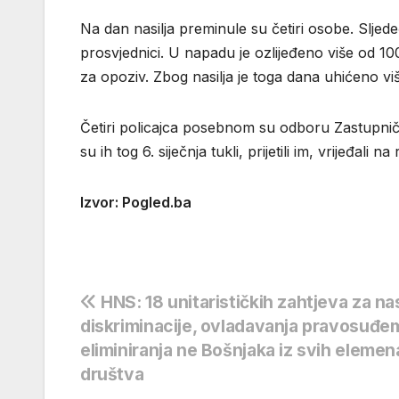
Na dan nasilja preminule su četiri osobe. Sljed
prosvjednici. U napadu je ozlijeđeno više od 1
za opoziv. Zbog nasilja je toga dana uhićeno viš
Četiri policajca posebnom su odboru Zastupnič
su ih tog 6. siječnja tukli, prijetili im, vrijeđali
Izvor: Pogled.ba
Navigacija
HNS: 18 unitarističkih zahtjeva za n
diskriminacije, ovladavanja pravosuđem
objava
eliminiranja ne Bošnjaka iz svih elemen
društva