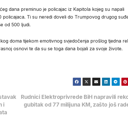
ećeg dana preminuo je policajac iz Kapitola kojeg su napali
00 policajaca. Ti su neredi doveli do Trumpovog drugog suđ
e od 500 ljudi.
kog doma tijekom emotivnog svjedočenja prošlog tjedna rek
 na rasnoj osnovi te da su se toga dana bojali za svoje živote.
astavak
Rudnici Elektroprivrede BiH napravili rek
 i
gubitak od 77 milijuna KM, zašto još ra
ata