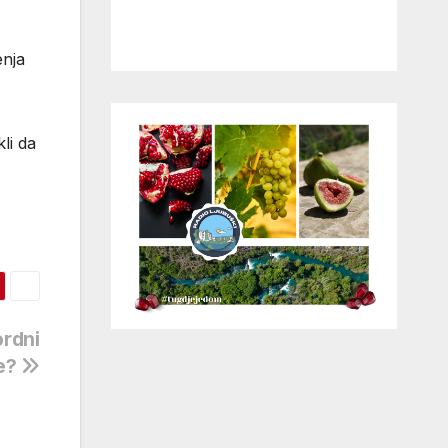
enja
li da
ordni
de?