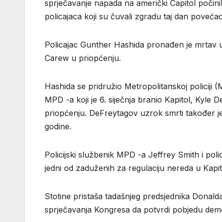
sprječavanje napada na američki Capitol počin
policajaca koji su čuvali zgradu taj dan povećao 
Policajac Gunther Hashida pronađen je mrtav u s
Carew u priopćenju.
Hashida se pridružio Metropolitanskoj policiji
MPD -a koji je 6. siječnja branio Kapitol, Kyle
priopćenju. DeFreytagov uzrok smrti također je
godine.
Policijski službenik MPD -a Jeffrey Smith i pol
jedni od zaduženih za regulaciju nereda u Kapit
Stotine pristaša tadašnjeg predsjednika Dona
sprječavanja Kongresa da potvrdi pobjedu dem