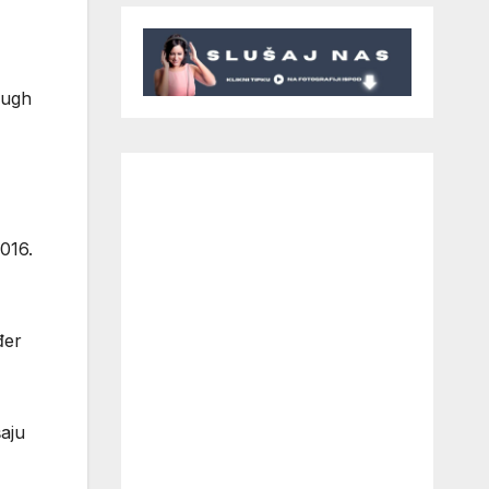
Hugh
016.
đer
aju