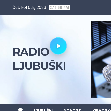
Skip
Čet. kol 6th, 2026
2:17:00 PM
to
content
RADIO
LJUBUŠKI
LJUBUŠKI
NOVOSTI
GRADSK