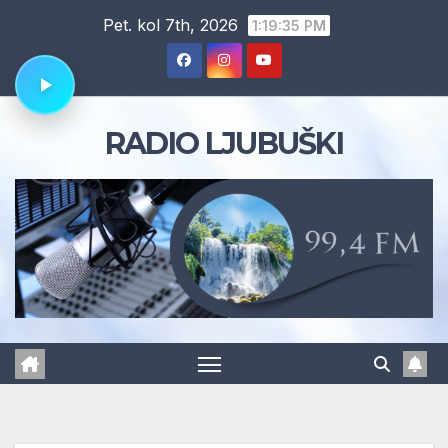
Skip
Pet. kol 7th, 2026
1:19:36 PM
to
content
RADIO LJUBUŠKI