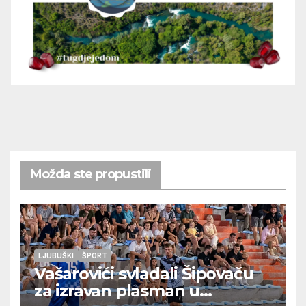
Možda ste propustili
LJUBUŠKI
ŠPORT
Vašarovići svladali Šipovaču
za izravan plasman u