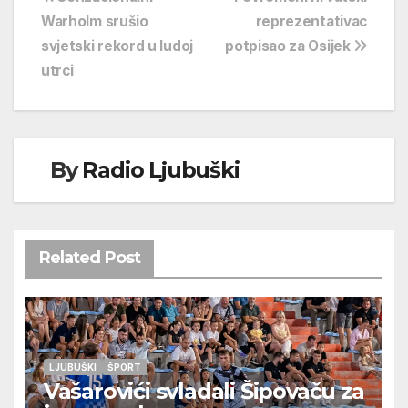
Navigacija
Warholm srušio
reprezentativac
objava
svjetski rekord u ludoj
potpisao za Osijek
utrci
By
Radio Ljubuški
Related Post
LJUBUŠKI
ŠPORT
Vašarovići svladali Šipovaču za