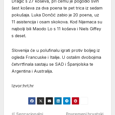
Dragić s 27 koševa, pri čemu je pogodio svih
šest koševa za dva poena te pet trica iz sedam
pokušaja. Luka Dončić zabio je 20 poena, uz
11 asistencija i osam skokova. Kod Nijemaca su
najbolji bili Maodo Lo s 11 koševa i Niels Giffey
s deset.
Slovenija će u polufinalu igrati protiv boljeg iz
ogleda Francuske i Italije. U ostalim dvobojima
četvrtfinala sastaju se SAD i Španjolska te
Argentina i Australija.
Izvor:hrt.hr
Senzacionalni
Povremeni hrvatski