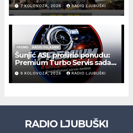
pogibije generala Blaža
7 KOLOVOZA, 2026
RADIO LJUBUŠKI
Kraljevića i osmorice
pripadnika HOS-a
PROMO
RADIO OGLASNIK
Šunjić ASL proširio ponudu:
Premium Turbo Servis sada
na jednoj adresi u Ljubuškom
6 KOLOVOZA, 2026
RADIO LJUBUŠKI
RADIO LJUBUŠKI