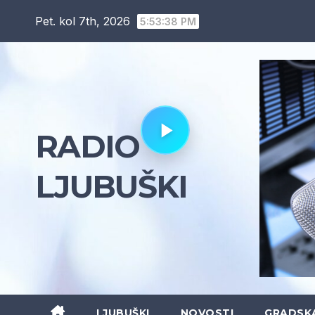
Skip
Pet. kol 7th, 2026
5:53:39 PM
to
content
RADIO
LJUBUŠKI
LJUBUŠKI
NOVOSTI
GRADSK