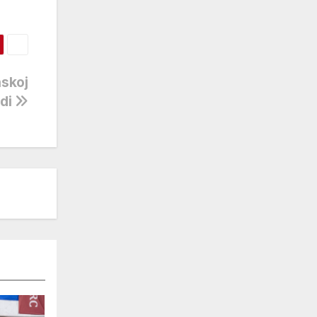
nskoj
di