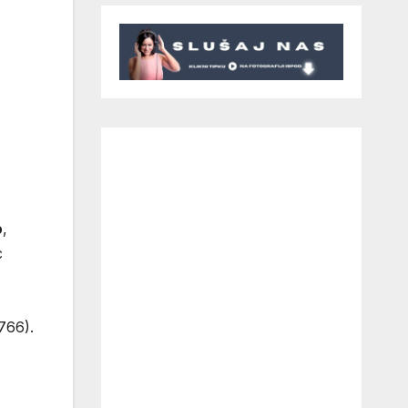
o
,
c
.766).