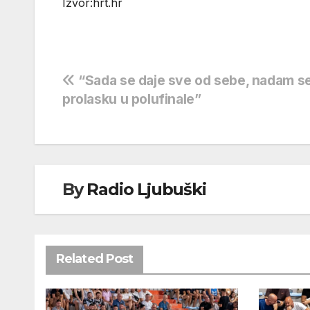
Izvor:hrt.hr
Navigacija
“Sada se daje sve od sebe, nadam s
prolasku u polufinale”
objava
By
Radio Ljubuški
Related Post