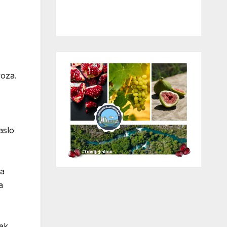
voza.
aslo
da
a
Tek