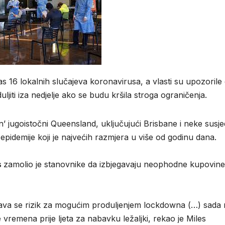
 16 lokalnih slučajeva koronavirusa, a vlasti su upozorile 
ljiti iza nedjelje ako se budu kršila stroga ograničenja.
’ jugoistočni Queensland, uključujući Brisbane i neke susj
al epidemije koji je najvećih razmjera u više od godinu dana.
s
zamolio je stanovnike da izbjegavaju neophodne kupovine
ava se rizik za mogućim produljenjem lockdowna (…) sada n
vremena prije ljeta za nabavku ležaljki, rekao je Miles