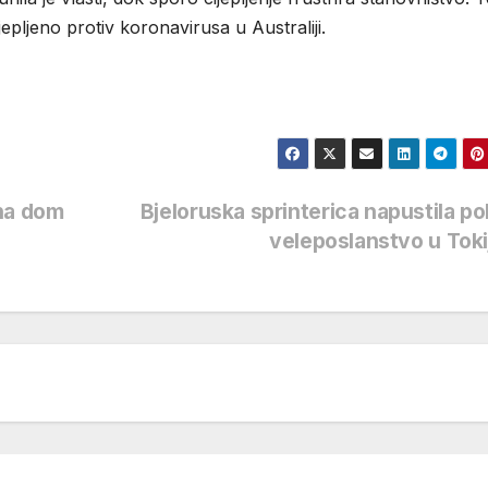
epljeno protiv koronavirusa u Australiji.
 na dom
Bjeloruska sprinterica napustila po
veleposlanstvo u Tok