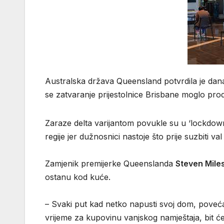
Australska država Queensland potvrdila je danas
se zatvaranje prijestolnice Brisbane moglo produ
Zaraze delta varijantom povukle su u ‘lockdown
regije jer dužnosnici nastoje što prije suzbiti v
Zamjenik premijerke Queenslanda
Steven Mile
ostanu kod kuće.
– Svaki put kad netko napusti svoj dom, poveć
vrijeme za kupovinu vanjskog namještaja, bit će 