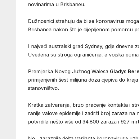
novinarima u Brisbaneu.
Dužnosnici strahuju da bi se koronavirus mogao
Brisbanea nakon što je cijepljenom pomorcu po
I najveći australski grad Sydney, gdje dnevne 
Uvedena su stroga ograničenja, a vojska pomaže 
Premijerka Novog Južnog Walesa
Gladys Berej
primijenjenih šest milijuna doza cjepiva do kr
stanovništvo.
Kratka zatvaranja, brzo praćenje kontakta i str
ranije valove epidemije i zadrži broj zaraza na 
potvrdila nešto više od 34.800 zaraza i 927 mrt
No, zaraznija delta varijanta koronavirusa uzbun