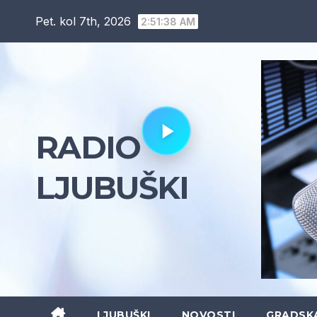
Skip
Pet. kol 7th, 2026
2:51:39 AM
to
content
RADIO
LJUBUŠKI
LJUBUŠKI
NOVOSTI
GRADSK