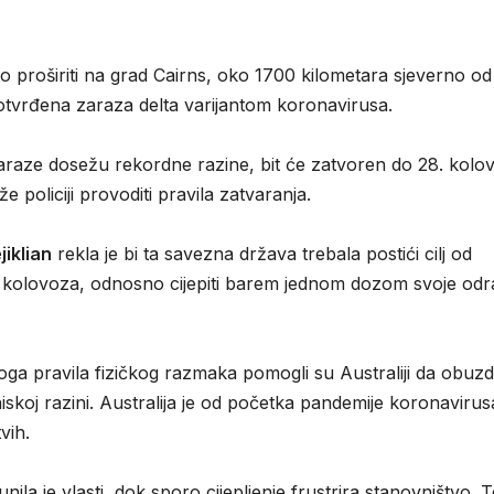
 proširiti na grad Cairns, oko 1700 kilometara sjeverno od
tvrđena zaraza delta varijantom koronavirusa.
zaraze dosežu rekordne razine, bit će zatvoren do 28. kolo
policiji provoditi pravila zatvaranja.
iklian
rekla je bi ta savezna država trebala postići cilj od
aja kolovoza, odnosno cijepiti barem jednom dozom svoje odr
oga pravila fizičkog razmaka pomogli su Australiji da obuz
niskoj razini. Australija je od početka pandemije koronavirus
vih.
ila je vlasti, dok sporo cijepljenje frustrira stanovništvo. 