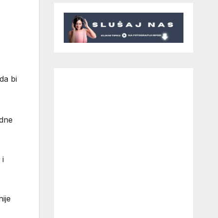
da bi
edne
 i
ije