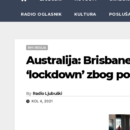
RADIO OGLASNIK
KULTURA
POSLUŠ
BIH I REGIJA
Australija: Brisban
‘lockdown’ zbog po
By
Radio Ljubuški
KOL 4, 2021