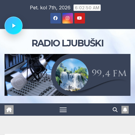
Skip
Pet. kol 7th, 2026
6:02:51 AM
to
content
RADIO LJUBUŠKI