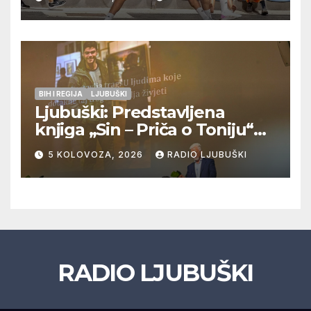
Veljaci i Cerno/Crnopod u
doigravanju, Grljevići završili
natjecanje
BIH I REGIJA
LJUBUŠKI
Ljubuški: Predstavljena
knjiga „Sin – Priča o Toniju“
dr. sc. Zdenka Hercega
5 KOLOVOZA, 2026
RADIO LJUBUŠKI
RADIO LJUBUŠKI