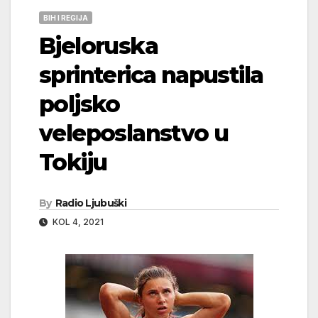
BIH I REGIJA
Bjeloruska
sprinterica napustila
poljsko
veleposlanstvo u
Tokiju
By
Radio Ljubuški
KOL 4, 2021