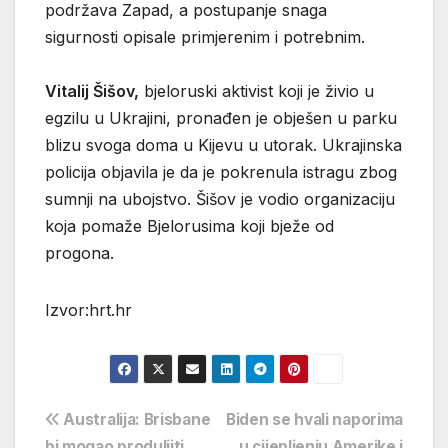
podržava Zapad, a postupanje snaga
sigurnosti opisale primjerenim i potrebnim.
Vitalij Šišov,
bjeloruski aktivist koji je živio u
egzilu u Ukrajini, pronađen je obješen u parku
blizu svoga doma u Kijevu u utorak. Ukrajinska
policija objavila je da je pokrenula istragu zbog
sumnji na ubojstvo. Šišov je vodio organizaciju
koja pomaže Bjelorusima koji bježe od
progona.
Izvor:hrt.hr
Navigacija
Australija: Brisbane
Biden se hvali naporima
bi mogao produljiti
u cijepljenju Amerike i