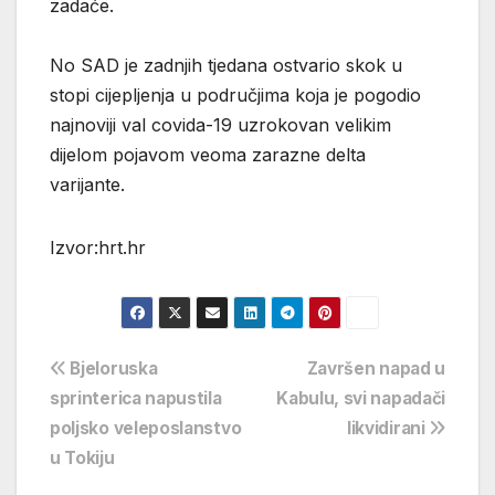
zadaće.
No SAD je zadnjih tjedana ostvario skok u
stopi cijepljenja u područjima koja je pogodio
najnoviji val covida-19 uzrokovan velikim
dijelom pojavom veoma zarazne delta
varijante.
Izvor:hrt.hr
Navigacija
Bjeloruska
Završen napad u
sprinterica napustila
Kabulu, svi napadači
objava
poljsko veleposlanstvo
likvidirani
u Tokiju