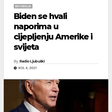
BIH I REGIJA
Biden se hvali
naporima u
cijepljenju Amerike i
svijeta
By
Radio Ljubuški
KOL 4, 2021