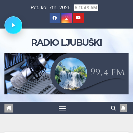
Skip
Pet. kol 7th, 2026
5:11:48 AM
to
content
RADIO LJUBUŠKI