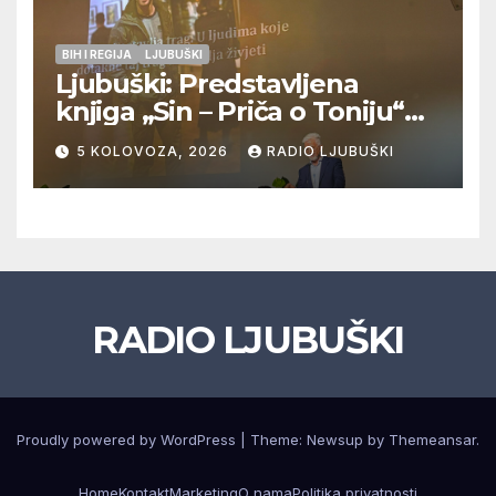
BIH I REGIJA
LJUBUŠKI
Ljubuški: Predstavljena
knjiga „Sin – Priča o Toniju“
dr. sc. Zdenka Hercega
5 KOLOVOZA, 2026
RADIO LJUBUŠKI
RADIO LJUBUŠKI
Proudly powered by WordPress
|
Theme: Newsup by
Themeansar
.
Home
Kontakt
Marketing
O nama
Politika privatnosti