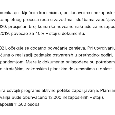
munikaciji s ključnim korisnicima, poslodavcima i nezaposle
 kompletnog procesa rada u zavodima i službama zapošljav
U 2020. prosječan broj korisnika novčane naknade za nezapo
a 2019. povećao za 40% – stoji u dokumentu.
 2021. očekuje se dodatno povećanje zahtjeva. Pri utvrđivanj
ačuna o realizaciji zadataka ostvarenih u prethodnoj godini, 
m pandemijom. Mjere iz dokumenta prilagođene su potrebam
nim strateškim, zakonskim i planskim dokumentima u oblasti
ra usvojiti programe aktivne politike zapošljavanja. Planira
javanja bude obuhvaćeno 12.000 nezaposlenih – stoji u
posliti 11.500 osoba.