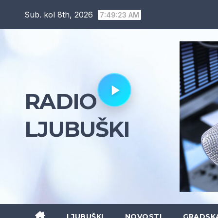
Skip
Sub. kol 8th, 2026
7:49:24 AM
to
content
RADIO
LJUBUŠKI
LJUBUŠKI
NOVOSTI
GRADSK