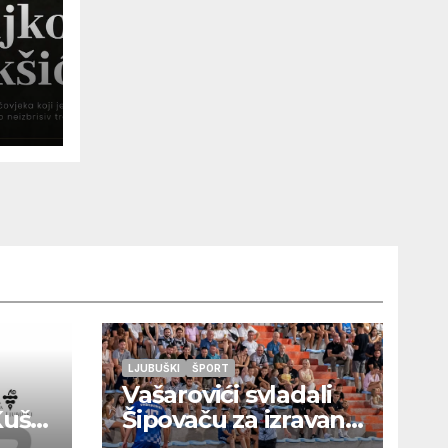
oza
LJUBUŠKI
ŠPORT
Vašarovići svladali
Kušaj
Šipovaču za izravan
plasman u