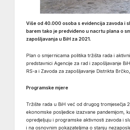
Više od 40.000 osoba s evidencija zavoda i sl
barem tako je predviđeno u nacrtu plana o sm
zapošljavanja u BiH za 2021.
Plan o smjernicama politika tržišta rada i akti
predstavnici Agencije za rad i zapošljavanje B
RS-a i Zavoda za zapošljavanje Distrikta Brčko, 
Programske mjere
Tržište rada u BiH već od drugog tromjesečja 
ekonomske posljedice izazvane pandemijom, kao 
opredjeljuju i programske aktivnosti zavoda i sl
i na osnovnim pokazateljima o stanju nezaposlen