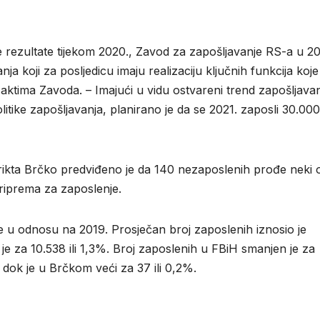
ne rezultate tijekom 2020., Zavod za zapošljavanje RS-a u 20
anja koji za posljedicu imaju realizaciju ključnih funkcija koje
ktima Zavoda. – Imajući u vidu ostvareni trend zapošljava
litike zapošljavanja, planirano je da se 2021. zaposli 30.000
ikta Brčko predviđeno je da 140 nezaposlenih prođe neki 
riprema za zaposlenje.
e u odnosu na 2019. Prosječan broj zaposlenih iznosio je
e za 10.538 ili 1,3%. Broj zaposlenih u FBiH smanjen je za
 dok je u Brčkom veći za 37 ili 0,2%.