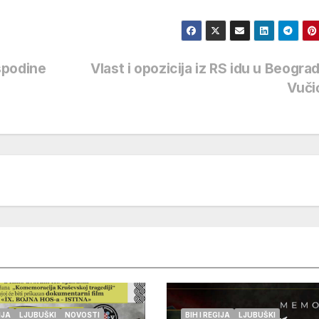
spodine
Vlast i opozicija iz RS idu u Beogra
Vuči
IJA
LJUBUŠKI
NOVOSTI
BIH I REGIJA
LJUBUŠKI