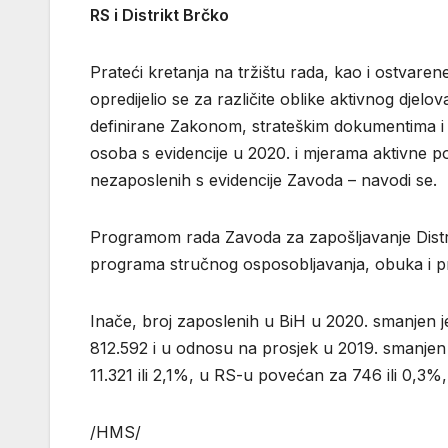
RS i Distrikt Brčko
Prateći kretanja na tržištu rada, kao i ostvare
opredijelio se za različite oblike aktivnog djelov
definirane Zakonom, strateškim dokumentima i a
osoba s evidencije u 2020. i mjerama aktivne po
nezaposlenih s evidencije Zavoda – navodi se.
Programom rada Zavoda za zapošljavanje Distr
programa stručnog osposobljavanja, obuka i p
Inače, broj zaposlenih u BiH u 2020. smanjen j
812.592 i u odnosu na prosjek u 2019. smanjen j
11.321 ili 2,1%, u RS-u povećan za 746 ili 0,3%,
/HMS/