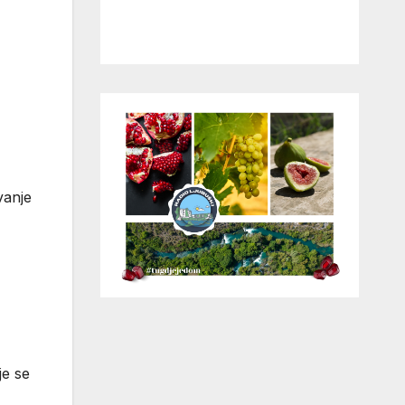
vanje
je se