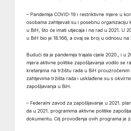
– Pandemija COVID-19 i restriktivne mjere u ko
osobama zahtijevali su i posebnu organizaciju
u BiH, što će imati utjecaja i na rad u 2021. 
u BiH bio je 18.166, a ovaj se broj u odnosu n
Budući da je pandemija trajala cijele 2020., i u
mjera aktivne politike zapošljavanja vodilo se r
kretanjima na tržištu rada u BiH prouzročeni
zahtjevima tržišta rada i usklađene su s okvir
zapošljavanja u BiH.
– Federalni zavod za zapošljavanje u 2021. plani
da u 2021. programima aktivne politike zapošl
dokumentu. Cilj provođenja ovih programa je za