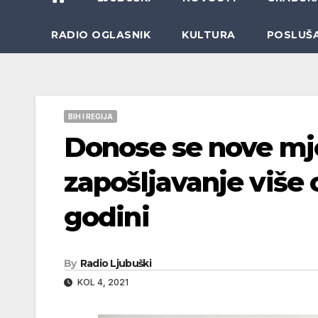
RADIO OGLASNIK
KULTURA
POSLUŠ
BIH I REGIJA
Donose se nove mje
zapošljavanje više 
godini
By
Radio Ljubuški
KOL 4, 2021