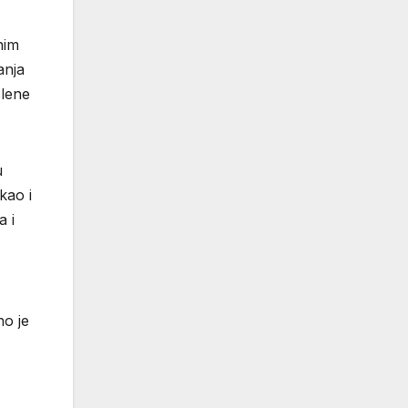
nim
anja
slene
u
kao i
a i
no je