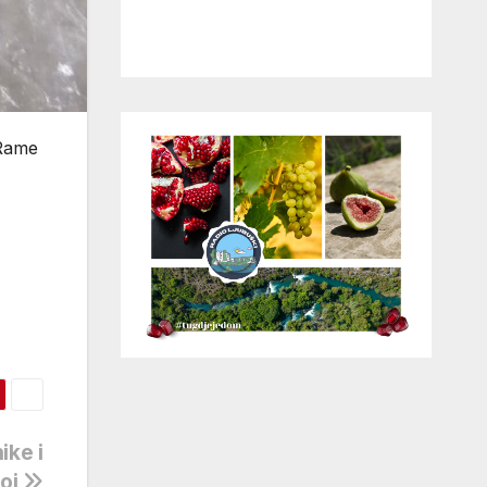
 Rame
ike i
koj