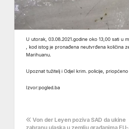
U utorak, 03.08.2021.godine oko 13,00 sati u mj
, kod istog je pronađena neutvrđena količina ze
Marihuanu.
Upoznat tužitelj i Odjel krim. policije, priopće
Izvor:pogled.ba
Navigacija
Von der Leyen poziva SAD da ukine
zabranu ulaska u zemlju građanima EU-