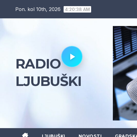
Skip
Pon. kol 10th, 2026
4:20:39 AM
to
content
RADIO
LJUBUŠKI
LJUBUŠKI
NOVOSTI
GRADSK