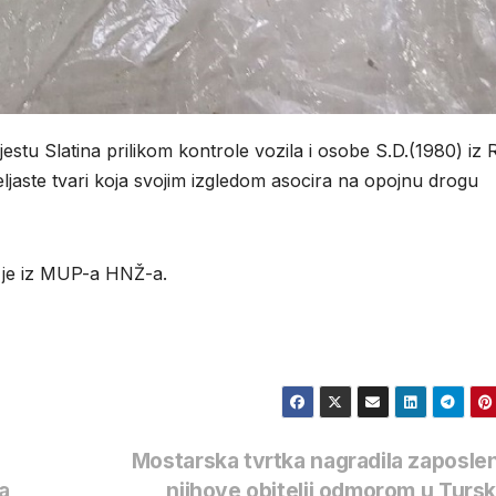
estu Slatina prilikom kontrole vozila i osobe S.D.(1980) iz
ljaste tvari koja svojim izgledom asocira na opojnu drogu
no je iz MUP-a HNŽ-a.
Mostarska tvrtka nagradila zaposlen
a
njihove obitelji odmorom u Turs