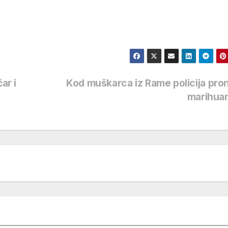
ar i
Kod muškarca iz Rame policija pro
marihua