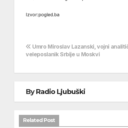
Izvor:pogled.ba
Navigacija
Umro Miroslav Lazanski, vojni analitič
veleposlanik Srbije u Moskvi
objava
By
Radio Ljubuški
Related Post