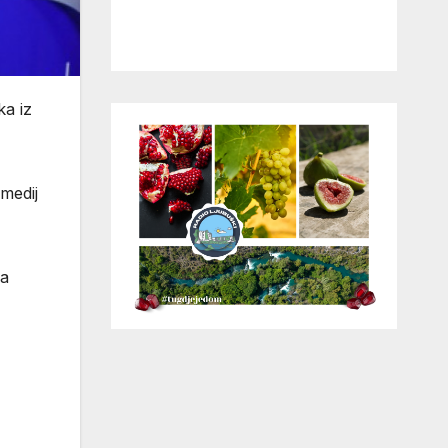
ka iz
 medij
ma