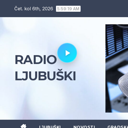
Skip
Čet. kol 6th, 2026
5:59:20 AM
to
content
RADIO
LJUBUŠKI
LJUBUŠKI
NOVOSTI
GRADSK