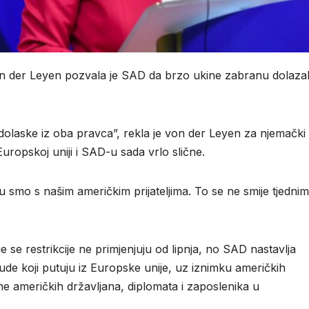
on der Leyen pozvala je SAD da brzo ukine zabranu dolaza
a dolaske iz oba pravca”, rekla je von der Leyen za njemački
uropskoj uniji i SAD-u sada vrlo slične.
tu smo s našim američkim prijateljima. To se ne smije tjedni
 se restrikcije ne primjenjuju od lipnja, no SAD nastavlja
jude koji putuju iz Europske unije, uz iznimku američkih
ine američkih državljana, diplomata i zaposlenika u