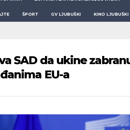
AJTE
ŠPORT
GV LJUBUŠKI
KINO LJUBUŠKI
iva SAD da ukine zabran
rađanima EU-a