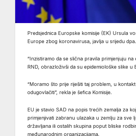
Predsjednica Europske komisije (EK) Ursula v
Europe zbog koronavirusa, javlja u srijedu dpa.
“Inzistiramo da se slična pravila primjenjuju n
RND, obrazloživši da su epidemiološke slike u E
“Moramo što prije riješiti taj problem, u kontak
odugovlačiti”, rekla je šefica Komisije.
EU je stavio SAD na popis trećih zemalja za koje
primjenjivati zabranu ulazaka u zemlju za sve l
državljana ili ostalih skupina poput bliske rodb
međunarodnim organizacijama.