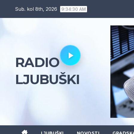
Skip
Sub. kol 8th, 2026
9:34:31 AM
to
content
RADIO
LJUBUŠKI
LJUBUŠKI
NOVOSTI
GRADSK