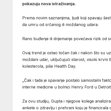
pokazuju nova istraživanja.
Prema novim saznanjima, ljudi koji spavaju šest
da umru od srčanog ili moždanog udara.
Rano buđenje ili drijemanje povećava rizik od smr
Ovaj trend je ostao točan čak i nakon što su uze
moždani udar, uključujući starost, visoki krvni t
kolesterola, piše Health Day.
„Čak i tada je spavanje postalo samostalni faktor
interne medicine u bolnici Henry Ford u Detroit
Za ovu studiju, Gupta i njegove kolege analizi
ankete o zdravlju i prehrani koju je financirala