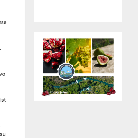
nse
.
ivo
ist
e
 su