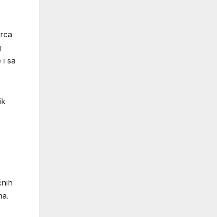
srca
g
 i sa
ik
čnih
na.