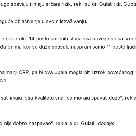
 spavaju i imaju srčani rizik, rekli su dr. Gulati i dr. Gupt
oguće objašnjenje u svom istraživanju.
je činila oko 14 posto smrtnih slučajeva povezanih sa src
u onima koji su duže spavali, naspram samo 11 posto ljudi 
u najmanji CRP, pa bi ova upala mogla biti uzrok povećanog
 N1.
ati imaju lošu kvalitetu sna, pa moraju spavati duže“, rekla
 nije dobro naspavao“, rekla je dr. Gulati i dodaje: