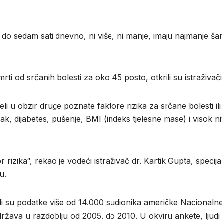
 do sedam sati dnevno, ni više, ni manje, imaju najmanje ša
ti od srčanih bolesti za oko 45 posto, otkrili su istraživači
li u obzir druge poznate faktore rizika za srčane bolesti ili
lak, dijabetes, pušenje, BMI (indeks tjelesne mase) i visok n
 rizika“, rekao je vodeći istraživač dr. Kartik Gupta, specijal
u.
rali su podatke više od 14.000 sudionika američke Nacionaln
 država u razdoblju od 2005. do 2010. U okviru ankete, ljudi