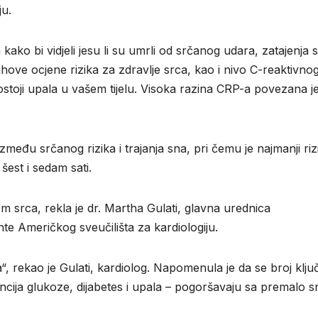
ju.
kako bi vidjeli jesu li su umrli od srčanog udara, zatajenja 
ihove ocjene rizika za zdravlje srca, kao i nivo C-reaktivno
stoji upala u vašem tijelu. Visoka razina CRP-a povezana je
između srčanog rizika i trajanja sna, pri čemu je najmanji riz
šest i sedam sati.
m srca, rekla je dr. Martha Gulati, glavna urednica
te Američkog sveučilišta za kardiologiju.
rekao je Gulati, kardiolog. Napomenula je da se broj klju
rancija glukoze, dijabetes i upala – pogoršavaju sa premalo s