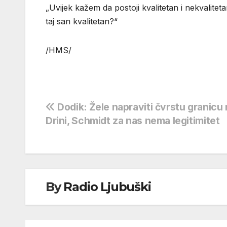
„Uvijek kažem da postoji kvalitetan i nekvaliteta
taj san kvalitetan?“
/HMS/
Navigacija
Dodik: Žele napraviti čvrstu granicu 
Drini, Schmidt za nas nema legitimitet
objava
By
Radio Ljubuški