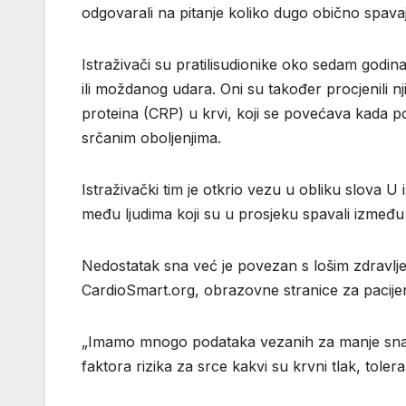
odgovarali na pitanje koliko dugo obično spava
Istraživači su pratilisudionike oko sedam godina 
ili moždanog udara. Oni su također procjenili nj
proteina (CRP) u krvi, koji se povećava kada po
srčanim oboljenjima.
Istraživački tim je otkrio vezu u obliku slova U 
među ljudima koji su u prosjeku spavali između 
Nedostatak sna već je povezan s lošim zdravlje
CardioSmart.org, obrazovne stranice za pacijen
„Imamo mnogo podataka vezanih za manje sna“, 
faktora rizika za srce kakvi su krvni tlak, tole