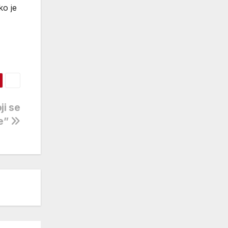
ko je
ji se
se”