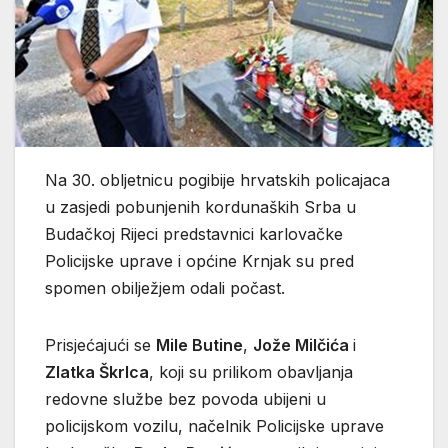
Na 30. obljetnicu pogibije hrvatskih policajaca
u zasjedi pobunjenih kordunaških Srba u
Budačkoj Rijeci predstavnici karlovačke
Policijske uprave i općine Krnjak su pred
spomen obilježjem odali počast.
Prisjećajući se
Mile Butine
,
Jože Milčića
i
Zlatka Škrlca
, koji su prilikom obavljanja
redovne službe bez povoda ubijeni u
policijskom vozilu, načelnik Policijske uprave