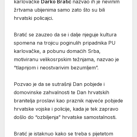
karlovačke
Darko Bratić
nazvao ih je nevinim
žrtvama ubijenima samo zato što su bili
hrvatski policajci.
Bratić se zauzeo da se i dalje njeguje kultura
spomena na trojicu poginulih pripadnika PU
karlovačke, a pobunu domaćih Srba,
motiviranu velikosrpskim težnjama, nazvao je
“tlapnjom i neostvarivim bezumljem”.
Pozvao je da se sutrašnji Dan pobjede i
domovinske zahvalnosti te Dan hrvatskih
branitelja proslavi kao praznik najveće pobjede
hrvatske vojske i policije, kada je tek zapravo
došlo do “ozbiljenja” hrvatske samostalnosti.
Bratić je istaknuo kako se treba s pijetetom