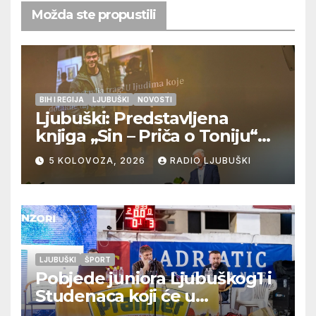
Možda ste propustili
BIH I REGIJA
LJUBUŠKI
NOVOSTI
Ljubuški: Predstavljena
knjiga „Sin – Priča o Toniju“
dr. sc. Zdenka Hercega
5 KOLOVOZA, 2026
RADIO LJUBUŠKI
LJUBUŠKI
ŠPORT
Pobjede juniora Ljubuškog1 i
Studenaca koji će u
međusobnom susretu