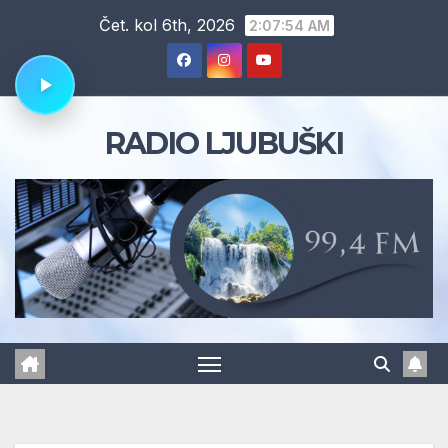
Skip
Čet. kol 6th, 2026
2:07:55 AM
to
content
RADIO LJUBUŠKI