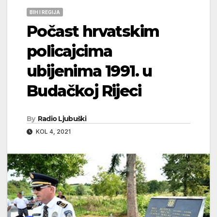
BIH I REGIJA
Počast hrvatskim
policajcima
ubijenima 1991. u
Budačkoj Rijeci
By
Radio Ljubuški
KOL 4, 2021