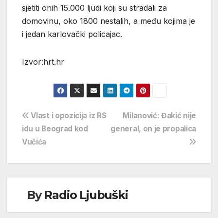
sjetiti onih 15.000 ljudi koji su stradali za
domovinu, oko 1800 nestalih, a među kojima je
i jedan karlovački policajac.
Izvor:hrt.hr
Navigacija
Vlast i opozicija iz RS
Milanović: Đakić nije
idu u Beograd kod
general, on je propalica
objava
Vučića
By
Radio Ljubuški