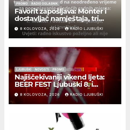
PROMO
RADIO OGLASNIK
Favorit zapošljava: Monter i
dostavljač namještaja, tri
izvršitelja
8 KOLOVOZA, 2026
RADIO LJUBUŠKI
LJUBUŠKI
NOVOSTI
PROMO
Najiščekivaniji vikend ljeta:
BEER FEST Ljubuški 8. i
9.kolovoza
8 KOLOVOZA, 2026
RADIO LJUBUŠKI