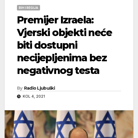
BIH I REGIJA
Premijer Izraela:
Vjerski objekti neće
biti dostupni
necijepljenima bez
negativnog testa
By
Radio Ljubuški
KOL 4, 2021