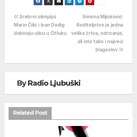
Navigacija
Srebrni olimpijci
Simona Mijoković:
Marin Čilić i Ivan Dodig
Roditeljstvo je jedna
objava
dobivaju ulicu u Čitluku
velika žrtva, odricanje,
ali isto tako i najveći
blagoslov
By
Radio Ljubuški
Related Post