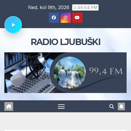
Skip
Ned. kol 9th, 2026
2:49:55 PM
to
content
RADIO LJUBUŠKI