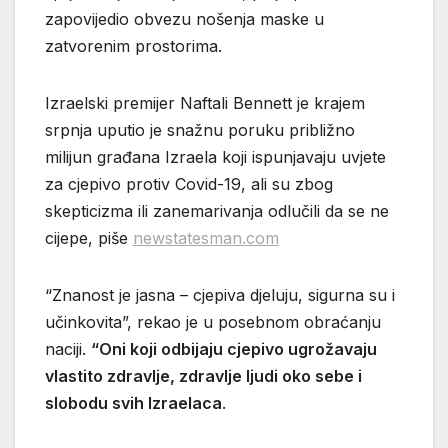
zapovijedio obvezu nošenja maske u
zatvorenim prostorima.
Izraelski premijer Naftali Bennett je krajem
srpnja uputio je snažnu poruku približno
milijun građana Izraela koji ispunjavaju uvjete
za cjepivo protiv Covid-19, ali su zbog
skepticizma ili zanemarivanja odlučili da se ne
cijepe, piše
newstatesman.com
“Znanost je jasna – cjepiva djeluju, sigurna su i
učinkovita”, rekao je u posebnom obraćanju
naciji.
“Oni koji odbijaju cjepivo ugrožavaju
vlastito zdravlje, zdravlje ljudi oko sebe i
slobodu svih Izraelaca
.