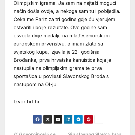
Olimpijskim igrama. Ja sam na najteži mogući
način došla ovdje, a nekoga sam tu i pobijedila.
Čeka me Pariz za tri godine gdje ću vjerujem
ostvariti i bolje rezultate. Ove godine sam
osvojila dvije medalje na mlađeseniorskom
europskom prvenstvu, a imam zlato sa
svjetskog kupa, izjavila je 22- godišnja
Brođanka, prva hrvatska kanuistica koja je
nastupila na olimpijskim igrama te prva
sportašica u povijesti Slavonskog Broda s
nastupom na OI-ju.
Izvor:hrt.hr
Govorčinović se
Sin slavnog Slavka, Ivan