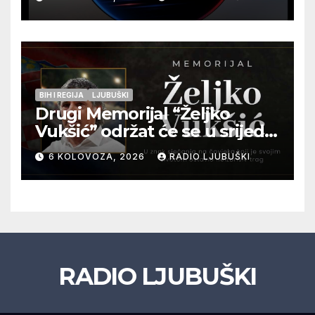
BIH I REGIJA
LJUBUŠKI
Drugi Memorijal “Željko
Vukšić” održat će se u srijedu
12. kolovoza u Otoku
6 KOLOVOZA, 2026
RADIO LJUBUŠKI
RADIO LJUBUŠKI