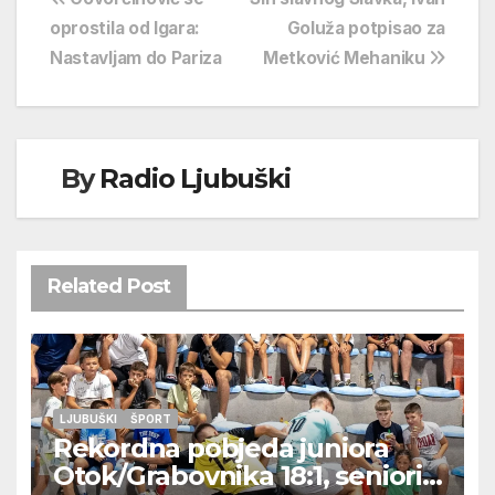
Navigacija
oprostila od Igara:
Goluža potpisao za
objava
Nastavljam do Pariza
Metković Mehaniku
By
Radio Ljubuški
Related Post
LJUBUŠKI
ŠPORT
Rekordna pobjeda juniora
Otok/Grabovnika 18:1, seniori