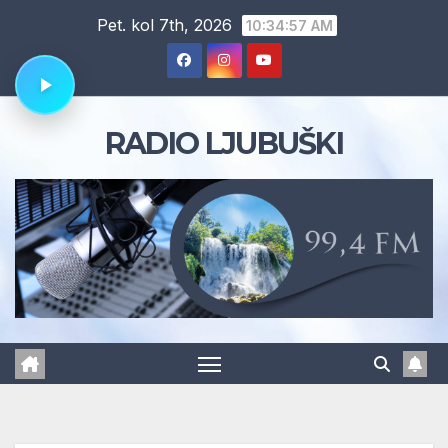
Skip
Pet. kol 7th, 2026
10:34:58 AM
to
content
RADIO LJUBUŠKI