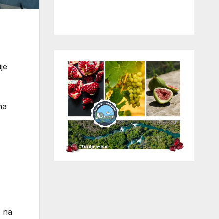
je
na
a na