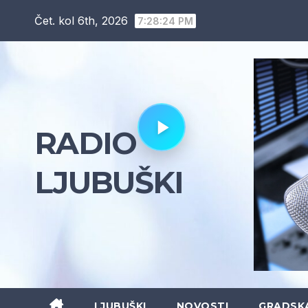
Skip
Čet. kol 6th, 2026
7:28:25 PM
to
content
RADIO
LJUBUŠKI
LJUBUŠKI
NOVOSTI
GRADSK