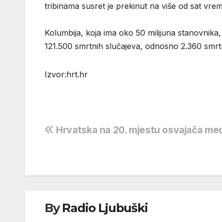
tribinama susret je prekinut na više od sat vre
Kolumbija, koja ima oko 50 milijuna stanovnika,
121.500 smrtnih slučajeva, odnosno 2.360 smrtni
Izvor:hrt.hr
Navigacija
Hrvatska na 20. mjestu osvajača med
objava
By
Radio Ljubuški