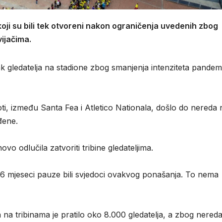
koji su bili tek otvoreni nakon ograničenja uvedenih zbog
ijačima.
k gledatelja na stadione zbog smanjenja intenziteta pandemi
ti, između Santa Fea i Atletico Nationala, došlo do nereda 
đene.
o odlučila zatvoriti tribine gledateljima.
6 mjeseci pauze bili svjedoci ovakvog ponašanja. To nema
 na tribinama je pratilo oko 8.000 gledatelja, a zbog nered