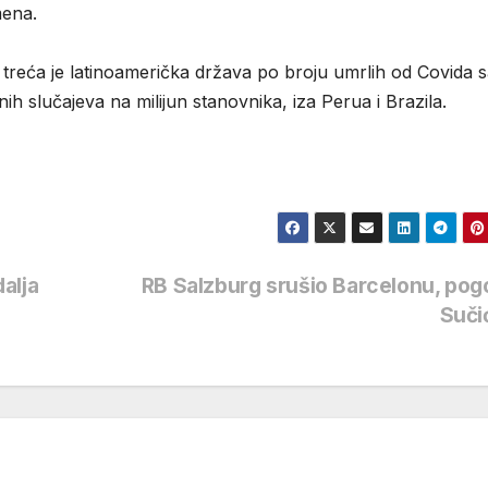
mena.
 treća je latinoamerička država po broju umrlih od Covida 
h slučajeva na milijun stanovnika, iza Perua i Brazila.
alja
RB Salzburg srušio Barcelonu, po
Suči