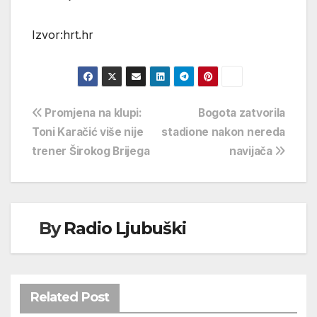
Izvor:hrt.hr
Navigacija
Promjena na klupi:
Bogota zatvorila
Toni Karačić više nije
stadione nakon nereda
objava
trener Širokog Brijega
navijača
By
Radio Ljubuški
Related Post