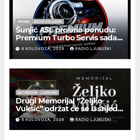
PROMO
RADIO OGLASNIK
Šunjić ASL proširio ponudu:
Premium Turbo Servis sada
na jednoj adresi u Ljubuškom
6 KOLOVOZA, 2026
RADIO LJUBUŠKI
BIH I REGIJA
LJUBUŠKI
Drugi Memorijal “Željko
Vukšić” održat će se u srijedu
12. kolovoza u Otoku
6 KOLOVOZA, 2026
RADIO LJUBUŠKI