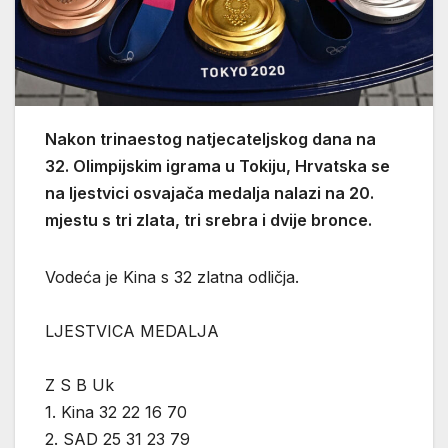
Nakon trinaestog natjecateljskog dana na
32. Olimpijskim igrama u Tokiju, Hrvatska se
na ljestvici osvajača medalja nalazi na 20.
mjestu s tri zlata, tri srebra i dvije bronce.
Vodeća je Kina s 32 zlatna odličja.
LJESTVICA MEDALJA
Z S B Uk
1. Kina 32 22 16 70
2. SAD 25 31 23 79