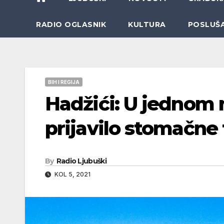
RADIO OGLASNIK
KULTURA
POSLUŠ
BIH I REGIJA
Hadžići: U jednom 
prijavilo stomačne 
By
Radio Ljubuški
KOL 5, 2021