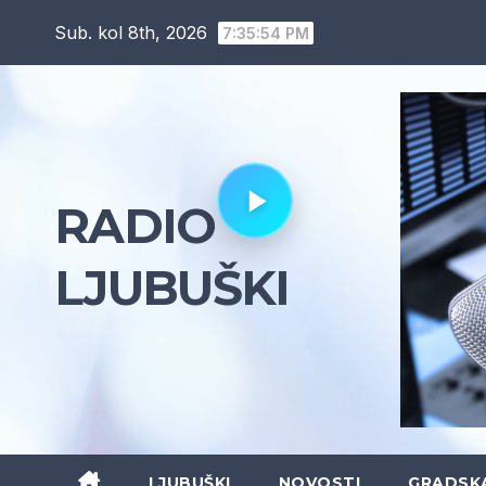
Skip
Sub. kol 8th, 2026
7:35:55 PM
to
content
RADIO
LJUBUŠKI
LJUBUŠKI
NOVOSTI
GRADSK