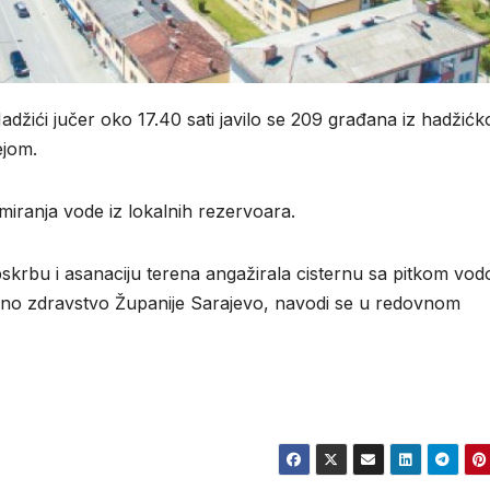
žići jučer oko 17.40 sati javilo se 209 građana iz hadžićk
ejom.
miranja vode iz lokalnih rezervoara.
pskrbu i asanaciju terena angažirala cisternu sa pitkom vo
vno zdravstvo Županije Sarajevo, navodi se u redovnom