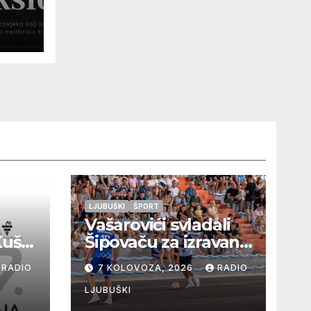
oza
LJUBUŠKI
ŠPORT
Vašarovići svladali
Kušaj
Šipovaču za izravan
plasman u
RADIO
7 KOLOVOZA, 2026
RADIO
a
četvrtfinale, Grab
ju i
izborio prolazak
LJUBUŠKI