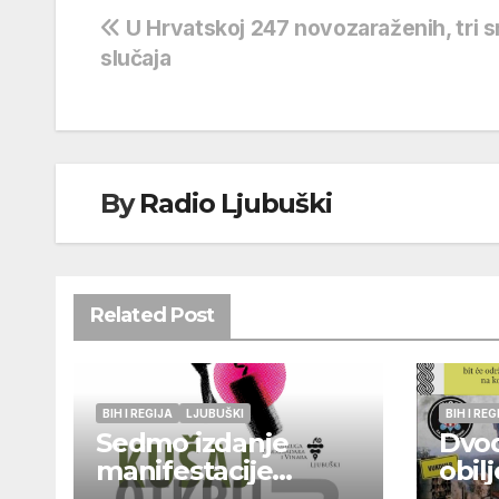
Navigacija
U Hrvatskoj 247 novozaraženih, tri 
slučaja
objava
By
Radio Ljubuški
Related Post
BIH I REGIJA
LJUBUŠKI
BIH I REG
Sedmo izdanje
Dvo
manifestacije
obil
„Kušaj ljubuška
godi