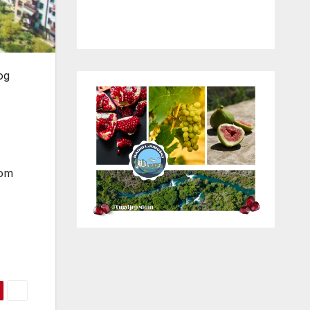
og
dom