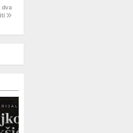
s dva
iti