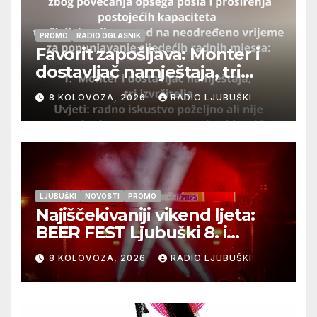
PROMO
RADIO OGLASNIK
Favorit zapošljava: Monter i
dostavljač namještaja, tri
izvršitelja
8 KOLOVOZA, 2026
RADIO LJUBUŠKI
LJUBUŠKI
NOVOSTI
PROMO
Najiščekivaniji vikend ljeta:
BEER FEST Ljubuški 8. i
9.kolovoza
8 KOLOVOZA, 2026
RADIO LJUBUŠKI