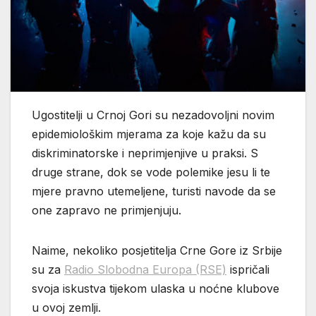
Ugostitelji u Crnoj Gori su nezadovoljni novim
epidemiološkim mjerama za koje kažu da su
diskriminatorske i neprimjenjive u praksi. S
druge strane, dok se vode polemike jesu li te
mjere pravno utemeljene, turisti navode da se
one zapravo ne primjenjuju.
Naime, nekoliko posjetitelja Crne Gore iz Srbije
su za
Radio Slobodna Europa (RSE)
ispričali
svoja iskustva tijekom ulaska u noćne klubove
u ovoj zemlji.