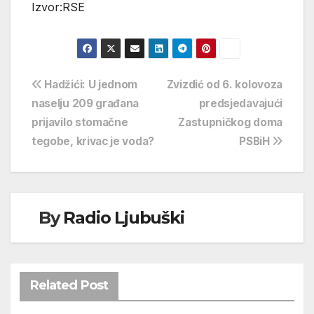
Izvor:RSE
Navigacija
Hadžići: U jednom
Zvizdić od 6. kolovoza
naselju 209 građana
predsjedavajući
objava
prijavilo stomačne
Zastupničkog doma
tegobe, krivac je voda?
PSBiH
By
Radio Ljubuški
Related Post