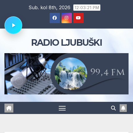
Skip
Sub. kol 8th, 2026
12:03:22 PM
to
content
RADIO LJUBUŠKI