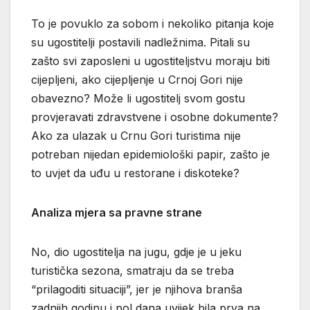
To je povuklo za sobom i nekoliko pitanja koje
su ugostitelji postavili nadležnima. Pitali su
zašto svi zaposleni u ugostiteljstvu moraju biti
cijepljeni, ako cijepljenje u Crnoj Gori nije
obavezno? Može li ugostitelj svom gostu
provjeravati zdravstvene i osobne dokumente?
Ako za ulazak u Crnu Gori turistima nije
potreban nijedan epidemiološki papir, zašto je
to uvjet da uđu u restorane i diskoteke?
Analiza mjera sa pravne strane
No, dio ugostitelja na jugu, gdje je u jeku
turistička sezona, smatraju da se treba
“prilagoditi situaciji”, jer je njihova branša
zadnjih godinu i pol dana uvijek bila prva na