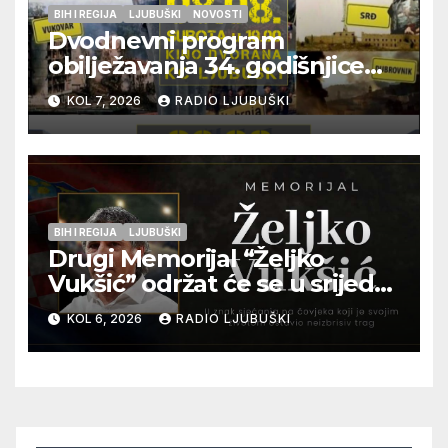
BIH I REGIJA
LJUBUŠKI
NOVOSTI
Dvodnevni program
obilježavanja 34. godišnjice
pogibije generala Blaža
KOL 7, 2026
RADIO LJUBUŠKI
Kraljevića i osmorice
pripadnika HOS-a
BIH I REGIJA
LJUBUŠKI
Drugi Memorijal “Željko
Vukšić” održat će se u srijedu
12. kolovoza u Otoku
KOL 6, 2026
RADIO LJUBUŠKI