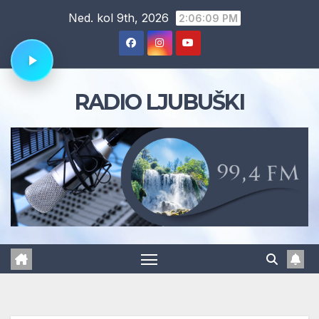
Skip
Ned. kol 9th, 2026
2:06:09 PM
to
content
RADIO LJUBUŠKI