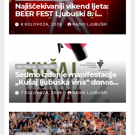
Najiščekivaniji vikend ljeta:
BEER FEST Ljubuški 8. i
9.kolovoza
8 KOLOVOZA, 2026
RADIO LJUBUŠKI
BIH I REGIJA
LJUBUŠKI
Sedmo izdanje manifestacije
„Kušaj ljubuška vina“ donosi
vrhunska vina, gastronomiju i
7 KOLOVOZA, 2026
RADIO LJUBUŠKI
glazbu
LJUBUŠKI
ŠPORT