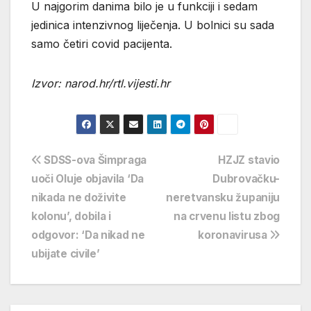
U najgorim danima bilo je u funkciji i sedam
jedinica intenzivnog liječenja. U bolnici su sada
samo četiri covid pacijenta.
Izvor: narod.hr/rtl.vijesti.hr
Navigacija
SDSS-ova Šimpraga
HZJZ stavio
uoči Oluje objavila ‘Da
Dubrovačku-
objava
nikada ne doživite
neretvansku županiju
kolonu’, dobila i
na crvenu listu zbog
odgovor: ‘Da nikad ne
koronavirusa
ubijate civile’