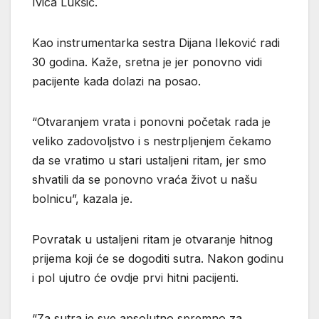
Ivica Lukšić.
Kao instrumentarka sestra Dijana Ileković radi
30 godina. Kaže, sretna je jer ponovno vidi
pacijente kada dolazi na posao.
“Otvaranjem vrata i ponovni početak rada je
veliko zadovoljstvo i s nestrpljenjem čekamo
da se vratimo u stari ustaljeni ritam, jer smo
shvatili da se ponovno vraća život u našu
bolnicu”, kazala je.
Povratak u ustaljeni ritam je otvaranje hitnog
prijema koji će se dogoditi sutra. Nakon godinu
i pol ujutro će ovdje prvi hitni pacijenti.
“Za sutra je sve apsolutno spremno za