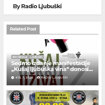
By
Radio Ljubuški
Related Post
BIH I REGIJA
LJUBUŠKI
Sedmo izdanje manifestacije
„Kušaj ljubuška vina“ donosi
vrhunska vina, gastronomiju i
KOL 7, 2026
RADIO LJUBUŠKI
glazbu