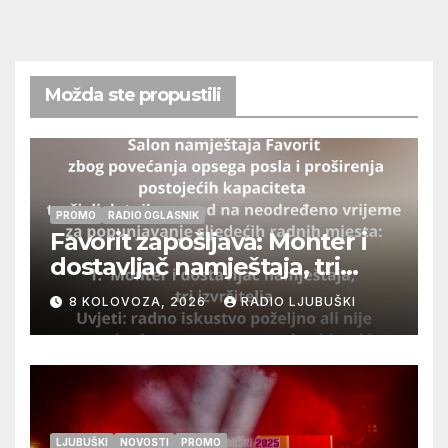
Možda ste propustili
PROMO
RADIO OGLASNIK
Favorit zapošljava: Monter i
dostavljač namještaja, tri
izvršitelja
8 KOLOVOZA, 2026
RADIO LJUBUŠKI
LJUBUŠKI
NOVOSTI
PROMO