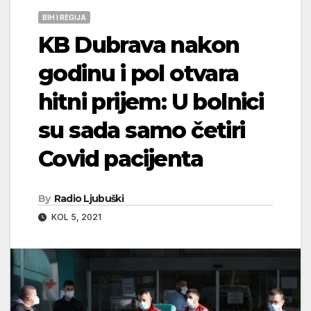
BIH I REGIJA
KB Dubrava nakon
godinu i pol otvara
hitni prijem: U bolnici
su sada samo četiri
Covid pacijenta
By
Radio Ljubuški
KOL 5, 2021