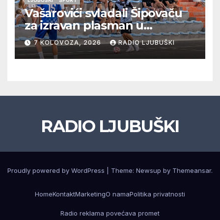
Vašarovići svladali Šipovaču
za izravan plasman u
četvrtfinale, Grab izborio
7 KOLOVOZA, 2026
RADIO LJUBUŠKI
prolazak dalje, Klobuk ispao,
večeras počinje četvrtfinale
juniora
RADIO LJUBUŠKI
Proudly powered by WordPress
|
Theme: Newsup by
Themeansar
.
Home
Kontakt
Marketing
O nama
Politika privatnosti
Radio reklama povećava promet