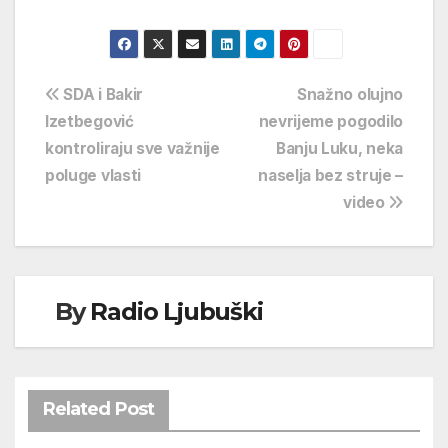
Navigacija
SDA i Bakir
Snažno olujno
Izetbegović
nevrijeme pogodilo
objava
kontroliraju sve važnije
Banju Luku, neka
poluge vlasti
naselja bez struje –
video
By
Radio Ljubuški
Related Post