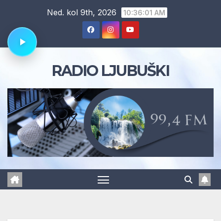
Skip
Ned. kol 9th, 2026
10:36:02 AM
to
content
RADIO LJUBUŠKI