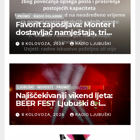
PROMO
RADIO OGLASNIK
Favorit zapošljava: Monter i
dostavljač namještaja, tri
izvršitelja
8 KOLOVOZA, 2026
RADIO LJUBUŠKI
LJUBUŠKI
NOVOSTI
PROMO
Najiščekivaniji vikend ljeta:
BEER FEST Ljubuški 8. i
9.kolovoza
8 KOLOVOZA, 2026
RADIO LJUBUŠKI