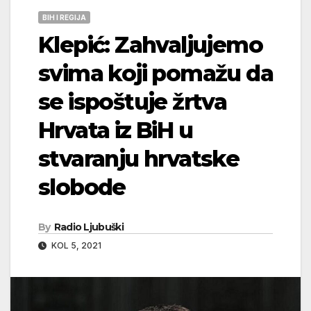
BIH I REGIJA
Klepić: Zahvaljujemo
svima koji pomažu da
se ispoštuje žrtva
Hrvata iz BiH u
stvaranju hrvatske
slobode
By
Radio Ljubuški
KOL 5, 2021