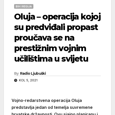
BIH I REGIJA
Oluja – operacija kojoj
su predviđali propast
proučava se na
prestižnim vojnim
učilištima u svijetu
By
Radio Ljubuški
KOL 5, 2021
Vojno-redarstvena operacija Oluja
predstavlja jedan od temelja suvremene
hrvatske državnosti. Ovu sjajno planiranu i