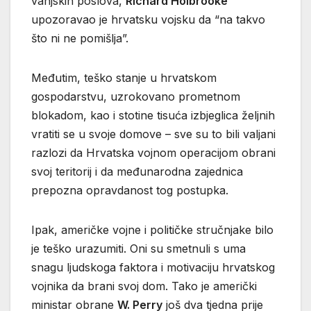
vanjskih poslova,
Richard Holbrooke
upozoravao je hrvatsku vojsku da “na takvo
što ni ne pomišlja”.
Međutim, teško stanje u hrvatskom
gospodarstvu, uzrokovano prometnom
blokadom, kao i stotine tisuća izbjeglica željnih
vratiti se u svoje domove – sve su to bili valjani
razlozi da Hrvatska vojnom operacijom obrani
svoj teritorij i da međunarodna zajednica
prepozna opravdanost tog postupka.
Ipak, američke vojne i političke stručnjake bilo
je teško urazumiti. Oni su smetnuli s uma
snagu ljudskoga faktora i motivaciju hrvatskog
vojnika da brani svoj dom. Tako je američki
ministar obrane
W. Perry
još dva tjedna prije