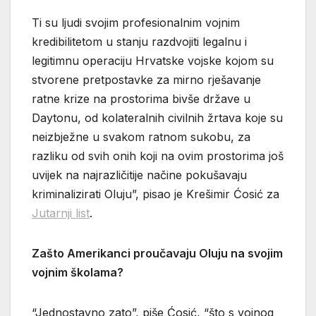
Ti su ljudi svojim profesionalnim vojnim
kredibilitetom u stanju razdvojiti legalnu i
legitimnu operaciju Hrvatske vojske kojom su
stvorene pretpostavke za mirno rješavanje
ratne krize na prostorima bivše države u
Daytonu, od kolateralnih civilnih žrtava koje su
neizbježne u svakom ratnom sukobu, za
razliku od svih onih koji na ovim prostorima još
uvijek na najrazličitije načine pokušavaju
kriminalizirati Oluju”, pisao je Krešimir Ćosić za
Jutarnji list
.
Zašto Amerikanci proučavaju Oluju na svojim
vojnim školama?
“Jednostavno zato”, piše Ćosić, “što s vojnog