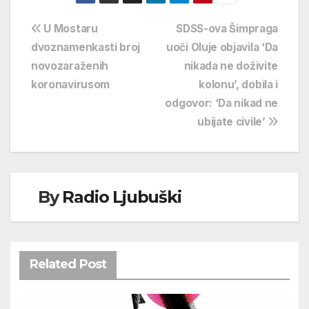
Navigacija
U Mostaru
SDSS-ova Šimpraga
dvoznamenkasti broj
uoči Oluje objavila ‘Da
objava
novozaraženih
nikada ne doživite
koronavirusom
kolonu’, dobila i
odgovor: ‘Da nikad ne
ubijate civile’
By
Radio Ljubuški
Related Post