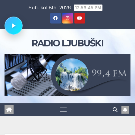
Skip
Sub. kol 8th, 2026
12:56:46 PM
to
content
RADIO LJUBUŠKI