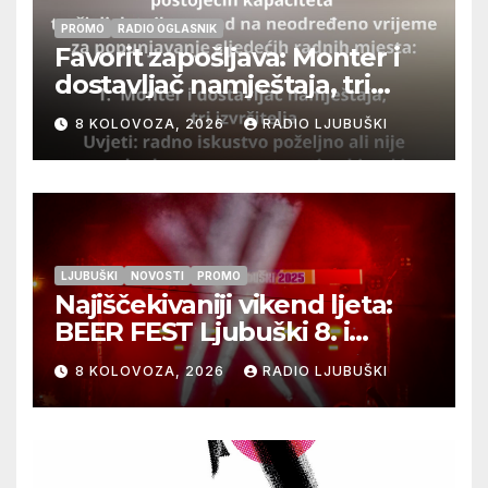
PROMO
RADIO OGLASNIK
Favorit zapošljava: Monter i
dostavljač namještaja, tri
izvršitelja
8 KOLOVOZA, 2026
RADIO LJUBUŠKI
LJUBUŠKI
NOVOSTI
PROMO
Najiščekivaniji vikend ljeta:
BEER FEST Ljubuški 8. i
9.kolovoza
8 KOLOVOZA, 2026
RADIO LJUBUŠKI