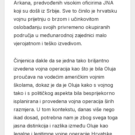
Arkana, predvođenih visokim oficirima JNA
koji su došli iz Srbije. Sve to činilo je hrvatsku
vojnu prijetnju o brzom i učinkovitom
oslobađanju svojih privremeno okupiranih
područja u međunarodnoj zajednici malo
vjerojatnom i teško izvedivom.
Činjenica dakle da se jedna tako briljantno
izvedena vojna operacija kao što je bila Oluja
proučava na vodećim američkim vojnim
školama, dokaz je da je Oluja kako s vojnog
tako i s političkog aspekta bila besprijekorno
isplanirana i provedena vojna operacija širih
razmjera. U tom kontekstu, danas više nego
ikad dosad, potrebna nam je zbog svega toga
jasna distinkcija i razlika između Oluje kao
legalne i legitimne vojne operacije Hrvatske