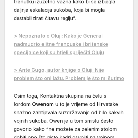
trenutku izuzetno važna kako bi se izbjegla
daljnja eskalacija sukoba, koja bi mogla
destabilizirati čitavu regiju”.
> Nepoznato o Oluji: Kako je General
nadmudrio elitne francuske i britanske
specijalce koji su htjeli spriječiti Oluju
> Ante Gugo, autor knjige o Oluji: Nije
problem što oni lažu. Problem je što mi šutimo
Osim toga, Kontaktna skupina na čelu s
lordom
Owenom
u to je vrijeme od Hrvatske
snažno zahtijevala suzdržavanje od bilo kakvih
vojnih sukoba. Owen je u tom smislu često
govorio kako “ne možete za zelenim stolom
dobiti ono što niste kadri osvojiti na vojnom