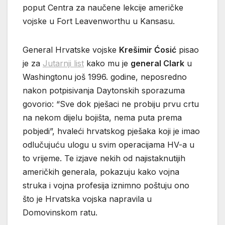
poput Centra za naučene lekcije američke
vojske u Fort Leavenworthu u Kansasu.
General Hrvatske vojske
Krešimir Ćosić
pisao
je za
Jutarnji list
kako mu je
general Clark
u
Washingtonu još 1996. godine, neposredno
nakon potpisivanja Daytonskih sporazuma
govorio: “Sve dok pješaci ne probiju prvu crtu
na nekom dijelu bojišta, nema puta prema
pobjedi”, hvaleći hrvatskog pješaka koji je imao
odlučujuću ulogu u svim operacijama HV-a u
to vrijeme. Te izjave nekih od najistaknutijih
američkih generala, pokazuju kako vojna
struka i vojna profesija iznimno poštuju ono
što je Hrvatska vojska napravila u
Domovinskom ratu.