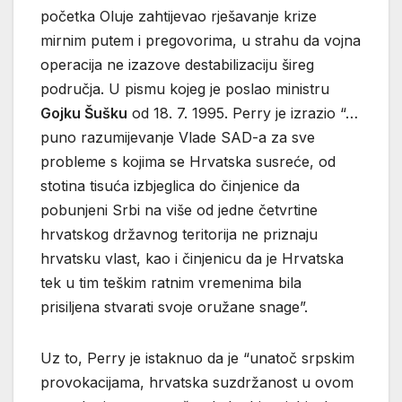
početka Oluje zahtijevao rješavanje krize
mirnim putem i pregovorima, u strahu da vojna
operacija ne izazove destabilizaciju šireg
područja. U pismu kojeg je poslao ministru
Gojku Šušku
od 18. 7. 1995. Perry je izrazio “…
puno razumijevanje Vlade SAD-a za sve
probleme s kojima se Hrvatska susreće, od
stotina tisuća izbjeglica do činjenice da
pobunjeni Srbi na više od jedne četvrtine
hrvatskog državnog teritorija ne priznaju
hrvatsku vlast, kao i činjenicu da je Hrvatska
tek u tim teškim ratnim vremenima bila
prisiljena stvarati svoje oružane snage”.
Uz to, Perry je istaknuo da je “unatoč srpskim
provokacijama, hrvatska suzdržanost u ovom