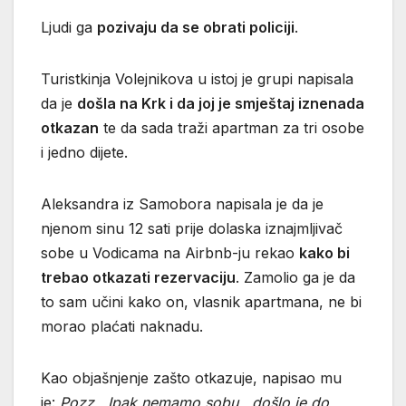
Ljudi ga
pozivaju da se obrati policiji
.
Turistkinja Volejnikova u istoj je grupi napisala
da je
došla na Krk i da joj je smještaj iznenada
otkazan
te da sada traži apartman za tri osobe
i jedno dijete.
Aleksandra iz Samobora napisala je da je
njenom sinu 12 sati prije dolaska iznajmljivač
sobe u Vodicama na Airbnb-ju rekao
kako bi
trebao otkazati rezervaciju
. Zamolio ga je da
to sam učini kako on, vlasnik apartmana, ne bi
morao plaćati naknadu.
Kao objašnjenje zašto otkazuje, napisao mu
je:
Pozz.. Ipak nemamo sobu.. došlo je do