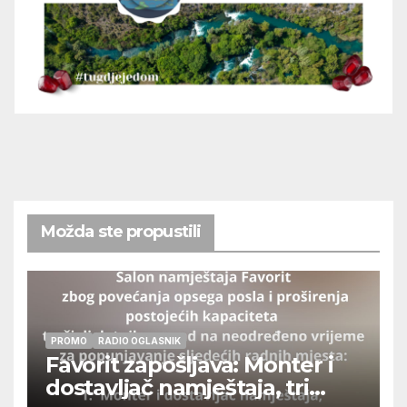
Možda ste propustili
PROMO
RADIO OGLASNIK
Favorit zapošljava: Monter i
dostavljač namještaja, tri