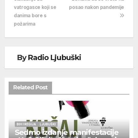
vatrogasce koji se
posao nakon pandemije
danima bore s
požarima
By
Radio Ljubuški
Related Post
BIH I REGIJA
LJUBUŠKI
Sedmo izdanje manifestacije