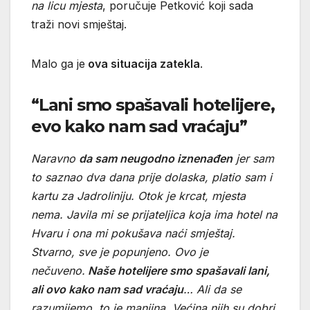
na licu mjesta
, poručuje Petković koji sada
traži novi smještaj.
Malo ga je
ova situacija zatekla
.
“Lani smo spašavali hotelijere,
evo kako nam sad vraćaju”
Naravno
da sam neugodno iznenađen
jer sam
to saznao dva dana prije dolaska, platio sam i
kartu za Jadroliniju. Otok je krcat, mjesta
nema. Javila mi se prijateljica koja ima hotel na
Hvaru i ona mi pokušava naći smještaj.
Stvarno, sve je popunjeno. Ovo je
nečuveno.
Naše hotelijere smo spašavali lani,
ali ovo kako nam sad vraćaju
… Ali da se
razumijemo, to je manjina. Većina njih su dobri,