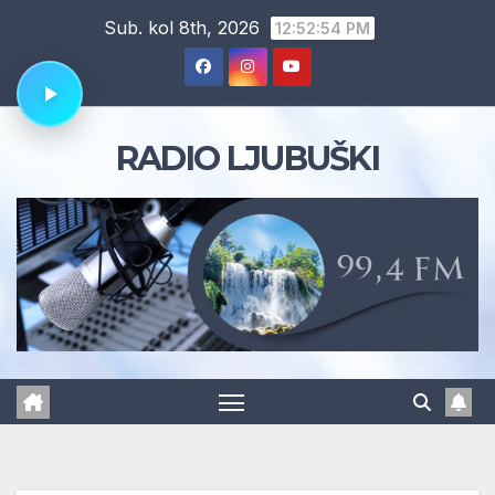
Skip
Sub. kol 8th, 2026
12:52:55 PM
to
content
RADIO LJUBUŠKI