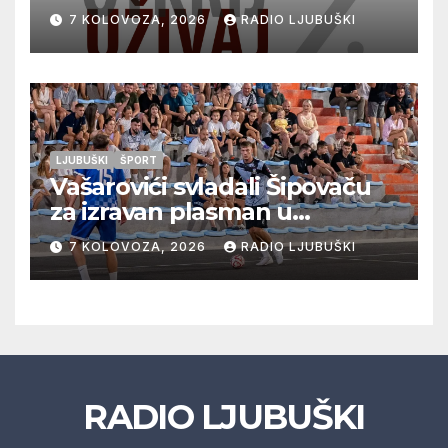
vrhunska vina, gastronomiju i
7 KOLOVOZA, 2026
RADIO LJUBUŠKI
glazbu
LJUBUŠKI
ŠPORT
Vašarovići svladali Šipovaču
za izravan plasman u
četvrtfinale, Grab izborio
7 KOLOVOZA, 2026
RADIO LJUBUŠKI
prolazak dalje, Klobuk ispao,
večeras počinje četvrtfinale
juniora
RADIO LJUBUŠKI