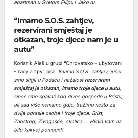
apartman u Svetom Filipu i Jakovu.
“Imamo S.O.S. zahtjev,
rezervirani smještaj je
otkazan, troje djece nam je u
autu”
Korisnik Aleš u grupi “Chrovatsko – ubytovani
– rady a tipy” piše:
Imamo S.O.S. zahtjev, jučer
smo stigli u Podacu i nažalost
rezervirani
smještaj je otkazan, imamo troje djece u autu
,
sinoć smo spavali kod divne gospođe u Bristu,
ali sad više nemamo gdje, tražimo nešto za
dvije odrasle osobe i troje djece, Brist,
Zaostrog, Živogošće, okolica…. Hvala vam na
bilo kakvoj pomoći!!!