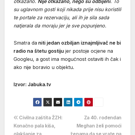
otkazano.
Nije otkazano, nego su odbijeni
. To
su uglavnom gosti koji nikada prije nisu koristili
te portale za rezervaciju, ali ih je sila sada
natjerala da moraju jer je sve popunjeno.
Smatra da
niti jedan ozbiljan iznajmljivač ne bi
radio na štetu gostiju
jer postoje ocjene na
Googleu, a gost ima mogućnost ostaviti ih čak i
ako nije boravio u objektu.
Izvor: Jabuka.tv
Navigacija
Civilna zaštita ŽZH:
Za 40. rođendan
Konačno pala kiša,
Meghan želi pomoći
objava
olakšanje za
ženama da se vrate na