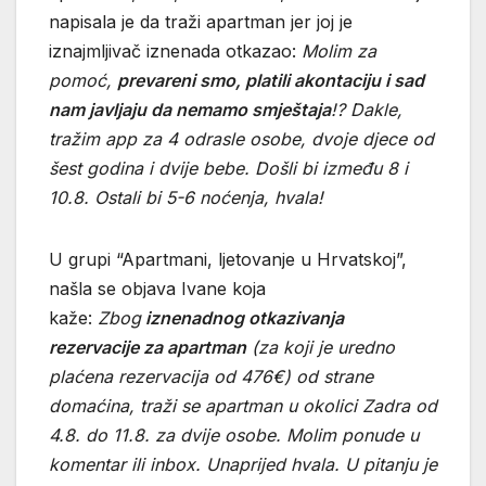
napisala je da traži apartman jer joj je
iznajmljivač iznenada otkazao:
Molim za
pomoć,
prevareni smo, platili akontaciju i sad
nam javljaju da nemamo smještaja
!? Dakle,
tražim app za 4 odrasle osobe, dvoje djece od
šest godina i dvije bebe. Došli bi između 8 i
10.8. Ostali bi 5-6 noćenja, hvala!
U grupi “Apartmani, ljetovanje u Hrvatskoj”,
našla se objava Ivane koja
kaže:
Zbog
iznenadnog otkazivanja
rezervacije za apartman
(za koji je uredno
plaćena rezervacija od 476€) od strane
domaćina, traži se apartman u okolici Zadra od
4.8. do 11.8. za dvije osobe. Molim ponude u
komentar ili inbox. Unaprijed hvala. U pitanju je