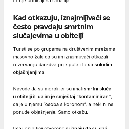
to nije uobičajena situacija.
Kad otkazuju, iznajmljivači se
često pravdaju smrtnim
slučajevima u obitelji
Turisti se po grupama na društvenim mrežama
masovno žale da su im iznajmljivači otkazali
rezervaciju dan-dva prije puta i to
sa suludim
objašnjenjima
.
Navode da su morali jer su imali
smrtni slučaj
u obitelji ili da im je smještaj “kontaminiran”
,
da je u njemu “osoba s koronom”, a neki ni ne
ponude objašnjenje. Samo otkažu.
Ima i onih koji otvoreno
priznaju da su dali