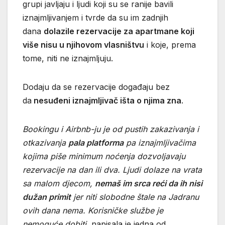
grupi javljaju i ljudi koji su se ranije bavili
iznajmljivanjem i tvrde da su im zadnjih
dana
dolazile rezervacije za apartmane koji
više nisu u njihovom vlasništvu
i koje, prema
tome, niti ne iznajmljuju.
Dodaju da se rezervacije događaju bez
da
nesuđeni iznajmljivač išta o njima zna
.
Bookingu i Airbnb-ju je od pustih zakazivanja i
otkazivanja
pala platforma
pa iznajmljivačima
kojima piše minimum noćenja dozvoljavaju
rezervacije na dan ili dva. Ljudi dolaze na vrata
sa malom djecom,
nemaš im srca reći da ih nisi
dužan primit
jer niti slobodne štale na Jadranu
ovih dana nema. Korisničke službe je
nemoguće dobiti
, napisala je jedna od