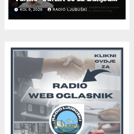
12. kolovoza u Otoku
KOL 6, 2026
RADIO LJUBUŠKI