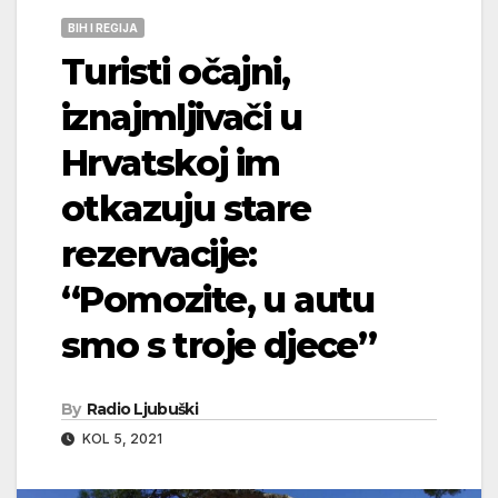
BIH I REGIJA
Turisti očajni,
iznajmljivači u
Hrvatskoj im
otkazuju stare
rezervacije:
“Pomozite, u autu
smo s troje djece”
By
Radio Ljubuški
KOL 5, 2021