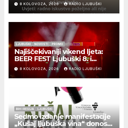
izvršitelja
8 KOLOVOZA, 2026
RADIO LJUBUŠKI
LJUBUŠKI
NOVOSTI
PROMO
Najiščekivaniji vikend ljeta:
BEER FEST Ljubuški 8. i
9.kolovoza
8 KOLOVOZA, 2026
RADIO LJUBUŠKI
BIH I REGIJA
LJUBUŠKI
Sedmo izdanje manifestacije
„Kušaj ljubuška vina“ donosi