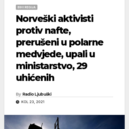
BIH I REGIJA
Norveški aktivisti
protiv nafte,
prerušeni u polarne
medvjede, upali u
ministarstvo, 29
uhićenih
By
Radio Ljubuški
KOL 23, 2021