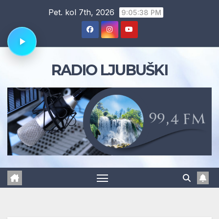
Skip
Pet. kol 7th, 2026
9:05:39 PM
to
content
RADIO LJUBUŠKI