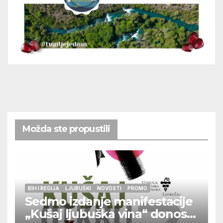
Možda ste propustili
BIH I REGIJA
LJUBUŠKI
NOVOSTI
PROMO
Sedmo izdanje manifestacije
„Kušaj ljubuška vina“ donosi