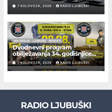
građana i učinkovitiji rad
7 KOLOVOZA, 2026
RADIO LJUBUŠKI
policije
BIH I REGIJA
LJUBUŠKI
NOVOSTI
Dvodnevni program
obilježavanja 34. godišnjice
pogibije generala Blaža
7 KOLOVOZA, 2026
RADIO LJUBUŠKI
Kraljevića i osmorice
pripadnika HOS-a
RADIO LJUBUŠKI