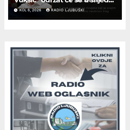
12. kolovoza u Otoku
KOL 6, 2026
RADIO LJUBUŠKI