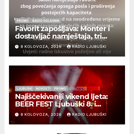
PROMO
RADIO OGLASNIK
Favorit zapošljava: Monter i
dostavljač namještaja, tri
izvršitelja
8 KOLOVOZA, 2026
RADIO LJUBUŠKI
LJUBUŠKI
NOVOSTI
PROMO
Najiščekivaniji vikend ljeta:
BEER FEST Ljubuški 8. i
9.kolovoza
8 KOLOVOZA, 2026
RADIO LJUBUŠKI