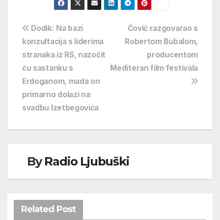
Navigacija
Dodik: Na bazi
Čović razgovarao s
konzultacija s liderima
Robertom Bubalom,
objava
stranaka iz RS, nazočit
producentom
ću sastanku s
Mediteran film festivala
Erdoganom, mada on
primarno dolazi na
svadbu Izetbegovića
By
Radio Ljubuški
Related Post