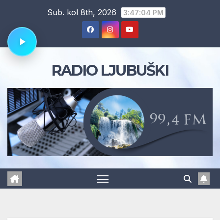
Skip
Sub. kol 8th, 2026
3:47:04 PM
to
content
RADIO LJUBUŠKI