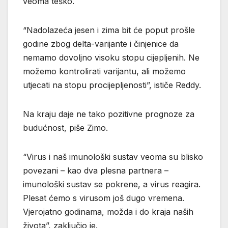
veoma teško.
“Nadolazeća jesen i zima bit će poput prošle
godine zbog delta-varijante i činjenice da
nemamo dovoljno visoku stopu cijepljenih. Ne
možemo kontrolirati varijantu, ali možemo
utjecati na stopu procijepljenosti”, ističe Reddy.
Na kraju daje ne tako pozitivne prognoze za
budućnost, piše Zimo.
“Virus i naš imunološki sustav veoma su blisko
povezani – kao dva plesna partnera –
imunološki sustav se pokrene, a virus reagira.
Plesat ćemo s virusom još dugo vremena.
Vjerojatno godinama, možda i do kraja naših
života”, zaključio je.