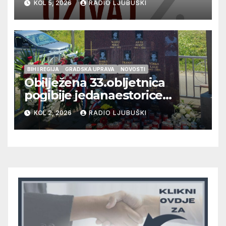
KOL 5, 2026
RADIO LJUBUŠKI
glazbu
BIH I REGIJA
GRADSKA UPRAVA
NOVOSTI
Obilježena 33.obljetnica
pogibije jedanaestorice
ljubuških branitelja
KOL 2, 2026
RADIO LJUBUŠKI