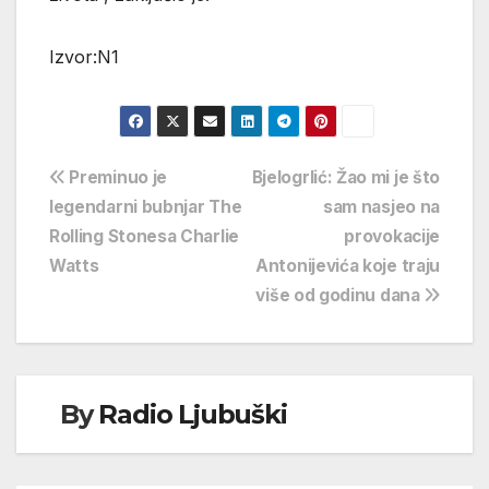
Izvor:N1
Navigacija
Preminuo je
Bjelogrlić: Žao mi je što
legendarni bubnjar The
sam nasjeo na
objava
Rolling Stonesa Charlie
provokacije
Watts
Antonijevića koje traju
više od godinu dana
By
Radio Ljubuški