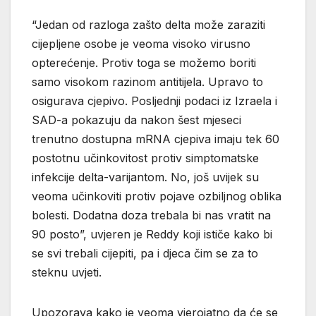
“Jedan od razloga zašto delta može zaraziti
cijepljene osobe je veoma visoko virusno
opterećenje. Protiv toga se možemo boriti
samo visokom razinom antitijela. Upravo to
osigurava cjepivo. Posljednji podaci iz Izraela i
SAD-a pokazuju da nakon šest mjeseci
trenutno dostupna mRNA cjepiva imaju tek 60
postotnu učinkovitost protiv simptomatske
infekcije delta-varijantom. No, još uvijek su
veoma učinkoviti protiv pojave ozbiljnog oblika
bolesti. Dodatna doza trebala bi nas vratit na
90 posto”, uvjeren je Reddy koji ističe kako bi
se svi trebali cijepiti, pa i djeca čim se za to
steknu uvjeti.
Upozorava kako je veoma vjerojatno da će se