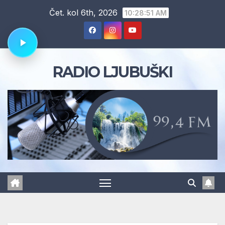
Skip
Čet. kol 6th, 2026
10:28:52 AM
to
content
RADIO LJUBUŠKI