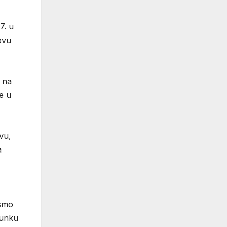
7. u
ovu
 na
je u
vu,
a
 smo
runku