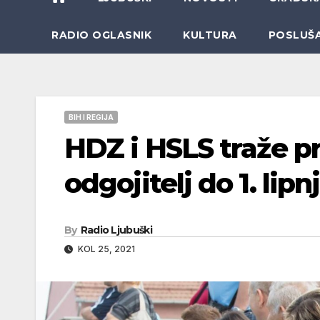
RADIO OGLASNIK
KULTURA
POSLUŠ
BIH I REGIJA
HDZ i HSLS traže pr
odgojitelj do 1. lipn
By
Radio Ljubuški
KOL 25, 2021