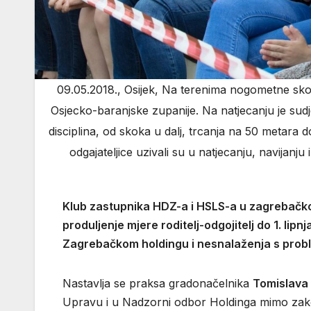
09.05.2018., Osijek, Na terenima nogometne skole
Osjecko-baranjske zupanije. Na natjecanju je sudje
disciplina, od skoka u dalj, trcanja na 50 metara 
odgajateljice uzivali su u natjecanju, navijanju 
Klub zastupnika HDZ-a i HSLS-a u zagrebačkoj 
produljenje mjere roditelj-odgojitelj do 1. lip
Zagrebačkom holdingu i nesnalaženja s pro
Nastavlja se praksa gradonačelnika
Tomislava
Upravu i u Nadzorni odbor Holdinga mimo zako