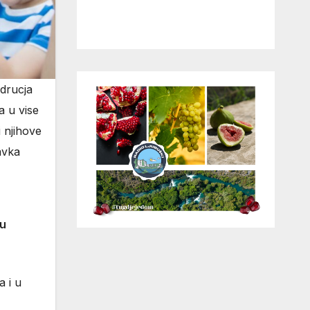
odrucja
a u vise
i njihove
ravka
 u
a i u