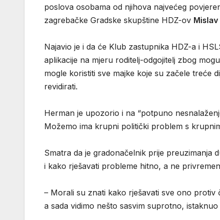
poslova osobama od njihova najvećeg povjerenja
zagrebačke Gradske skupštine HDZ-ov
Mislav
Najavio je i da će Klub zastupnika HDZ-a i HS
aplikacije na mjeru roditelj-odgojitelj zbog mogu
mogle koristiti sve majke koje su začele treće d
revidirati.
Herman je upozorio i na “potpuno nesnalaženj
Možemo ima krupni politički problem s krupni
Smatra da je gradonačelnik prije preuzimanja d
i kako rješavati probleme hitno, a ne privremen
– Morali su znati kako rješavati sve ono protiv 
a sada vidimo nešto sasvim suprotno, istaknuo