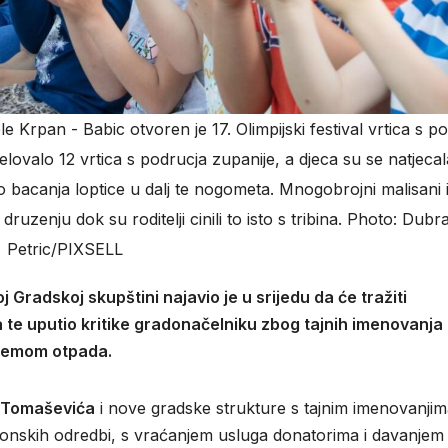
 Krpan - Babic otvoren je 17. Olimpijski festival vrtica s p
lovalo 12 vrtica s podrucja zupanije, a djeca su se natjecal
do bacanja loptice u dalj te nogometa. Mnogobrojni malisani 
i druzenju dok su roditelji cinili to isto s tribina. Photo: Dub
Petric/PIXSELL
Gradskoj skupštini najavio je u srijedu da će tražiti
nja te uputio kritike gradonačelniku zbog tajnih imenovanja
blemom otpada.
 Tomaševića
i nove gradske strukture s tajnim imenovanjim
nskih odredbi, s vraćanjem usluga donatorima i davanjem