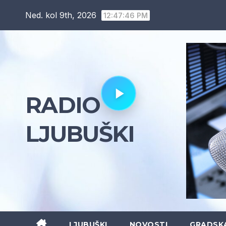
Skip
Ned. kol 9th, 2026
12:47:48 PM
to
content
RADIO
LJUBUŠKI
LJUBUŠKI
NOVOSTI
GRADSK