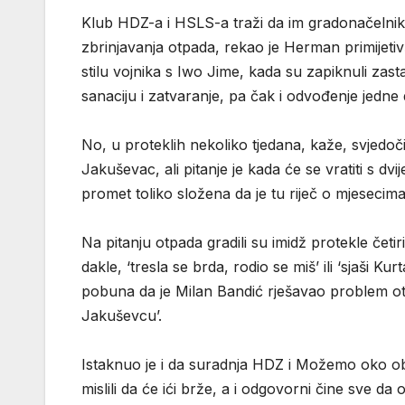
Klub HDZ-a i HSLS-a traži da im gradonačelni
zbrinjavanja otpada, rekao je Herman primijet
stilu vojnika s Iwo Jime, kada su zapiknuli za
sanaciju i zatvaranje, pa čak i odvođenje jedne
No, u proteklih nekoliko tjedana, kaže, svj
Jakuševac, ali pitanje je kada će se vratiti s dv
promet toliko složena da je tu riječ o mjesecima
Na pitanju otpada gradili su imidž protekle četi
dakle, ‘tresla se brda, rodio se miš’ ili ‘sjaši Kur
pobuna da je Milan Bandić rješavao problem otpad
Jakuševcu’.
Istaknuo je i da suradnja HDZ i Možemo oko obn
mislili da će ići brže, a i odgovorni čine sve 