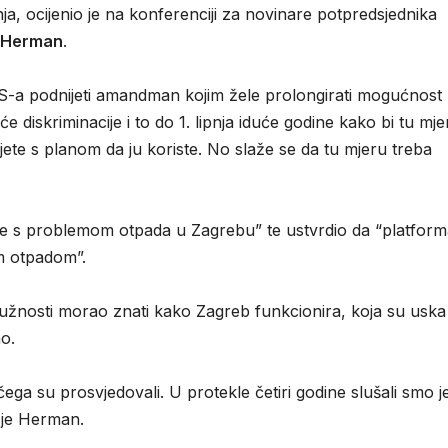
, ocijenio je na konferenciji za novinare potpredsjednika
 Herman
.
LS-a podnijeti amandman kojim žele prolongirati mogućnost
će diskriminacije i to do 1. lipnja iduće godine kako bi tu mje
ijete s planom da ju koriste. No slaže se da tu mjeru treba
e s problemom otpada u Zagrebu” te ustvrdio da “platform
m otpadom”.
užnosti morao znati kako Zagreb funkcionira, koja su uska
o.
čega su prosvjedovali. U protekle četiri godine slušali smo 
 je Herman.