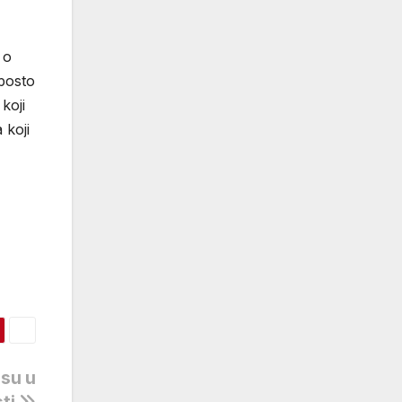
 o
 posto
koji
 koji
isu u