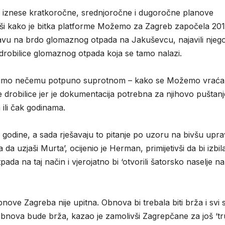
k iznese kratkoročne, srednjoročne i dugoročne planove
ivši kako je bitka platforme Možemo za Zagreb započela 201
stavu na brdo glomaznog otpada na Jakuševcu, najavili njeg
 drobilice glomaznog otpada koja se tamo nalazi.
edočimo nečemu potpuno suprotnom – kako se Možemo vraća
ije drobilice jer je dokumentacija potrebna za njihovo puštan
 ili čak godinama.
ri godine, a sada rješavaju to pitanje po uzoru na bivšu upra
ta da uzjaši Murta’, ocijenio je Herman, primijetivši da bi izbil
a na taj način i vjerojatno bi ‘otvorili šatorsko naselje na
ove Zagreba nije upitna. Obnova bi trebala biti brža i svi
da obnova bude brža, kazao je zamolivši Zagrepčane za još ‘t