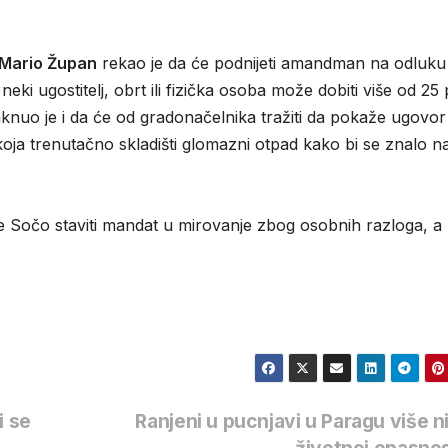
Mario Župan
rekao je da će podnijeti amandman na odluku
ki ugostitelj, obrt ili fizička osoba može dobiti više od 25
aknuo je i da će od gradonačelnika tražiti da pokaže ugovor 
oja trenutačno skladišti glomazni otpad kako bi se znalo na
te Sočo staviti mandat u mirovanje zbog osobnih razloga, a
i se
Ranjeni u pucnjavi u Paragu više n