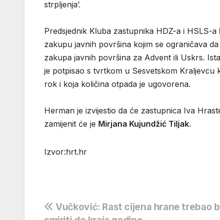
strpljenja’.
Predsjednik Kluba zastupnika HDZ-a i HSLS-a
zakupu javnih površina kojim se ograničava da ne
zakupa javnih površina za Advent ili Uskrs. Ist
je potpisao s tvrtkom u Sesvetskom Kraljevcu k
rok i koja količina otpada je ugovorena.
Herman je izvijestio da će zastupnica Iva Hras
zamijenit će je
Mirjana Kujundžić Tiljak
.
Izvor:hrt.hr
Navigacija
Vučković: Rast cijena hrane trebao b