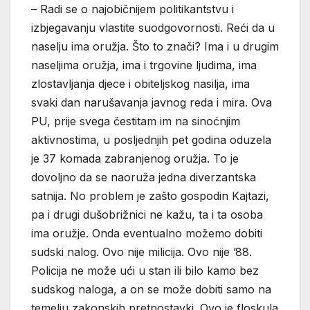
– Radi se o najobičnijem politikantstvu i
izbjegavanju vlastite suodgovornosti. Reći da u
naselju ima oružja. Što to znači? Ima i u drugim
naseljima oružja, ima i trgovine ljudima, ima
zlostavljanja djece i obiteljskog nasilja, ima
svaki dan narušavanja javnog reda i mira. Ova
PU, prije svega čestitam im na sinoćnjim
aktivnostima, u posljednjih pet godina oduzela
je 37 komada zabranjenog oružja. To je
dovoljno da se naoruža jedna diverzantska
satnija. No problem je zašto gospodin Kajtazi,
pa i drugi dušobrižnici ne kažu, ta i ta osoba
ima oružje. Onda eventualno možemo dobiti
sudski nalog. Ovo nije milicija. Ovo nije ’88.
Policija ne može ući u stan ili bilo kamo bez
sudskog naloga, a on se može dobiti samo na
temelju zakonskih pretpostavki. Ovo je floskula