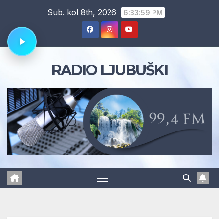
Skip
Sub. kol 8th, 2026
6:34:00 PM
to
content
RADIO LJUBUŠKI