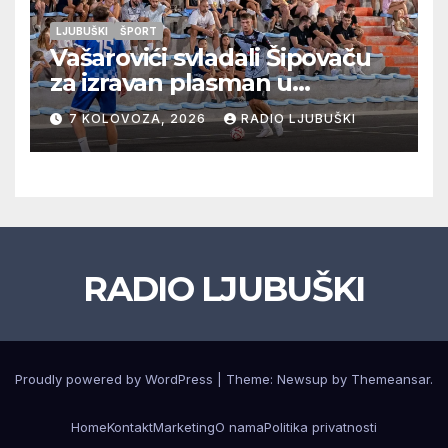
LJUBUŠKI
ŠPORT
Vašarovići svladali Šipovaču
za izravan plasman u
četvrtfinale, Grab izborio
7 KOLOVOZA, 2026
RADIO LJUBUŠKI
prolazak dalje, Klobuk ispao,
večeras počinje četvrtfinale
juniora
RADIO LJUBUŠKI
Proudly powered by WordPress
|
Theme: Newsup by
Themeansar
.
Home
Kontakt
Marketing
O nama
Politika privatnosti