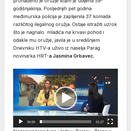
pronađeno je oružje kojim je ubijena 59-
godišnjakinja. Posljednjih pet godina
međimurska policija je zaplijenila 37 komada
različitog ilegalnog oružja. Ostaje istražiti uzrok
što je nagnalo mladića na krvavi pohod i
odakle mu oružje, javila je u središnjem
Dnevniku HTV-a uživo iz naselja Parag
novinarka HRT-
a Jasmina Grbavec.
Reproduktor
videozapisa
00:00
01:27