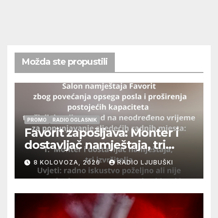
Možda ste propustili
PROMO
RADIO OGLASNIK
Favorit zapošljava: Monter i
dostavljač namještaja, tri
izvršitelja
8 KOLOVOZA, 2026
RADIO LJUBUŠKI