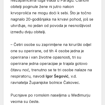
Nezapamćena tuga vlada u Paragu. Članovi
obitelji poginule žene ni jutro nakon
krvoprolića ne mogu doći k sebi. Što je točno
nagnalo 20-godišnjaka na krvavi pohod, još se
utvrđuje, no jedan od povoda je nesnošljivost
između dviju obitelji.
– Četiri osobe su zaprimljene na kirurški odjel
one su operirane, od tih 4 osobe jedna je
operirana i van životne opasnosti, tri su
operirane jedna operacijae je trajala gotovo
čitavu noć, trenutno se te tri osobe nalaze na
respiratoru, navodi
Igor Šegović
, v.d.
ravnatelja Županijske bolnice Čakovec.
Pucnjave po romskim naseljima u Međimurju
veoma su česte.