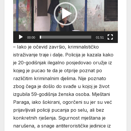
00:00
01:51
– Iako je očevid završio, kriminalističko
istraživanje traje i dalje. Policija je kazala kako
je 20-godišnjak ilegalno posjedovao oružje iz
kojeg je pucao te da je otprije poznat po
različitim kriminalnim djelima. Nije poznato
zbog čega je došlo do svađe u kojoj je život
izgubila 59-godišnja ženska osoba. Mještani
Paraga, iako šokirani, ogorčeni su jer su već
prijavljivali policiji pucanja po selu, ali bez
konkretnih rješenja. Sigurnost mještana je
narušena, a snage antiterorističke jedinice iz