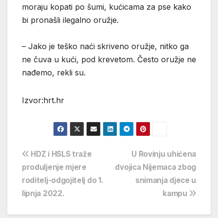
moraju kopati po šumi, kućicama za pse kako
bi pronašli ilegalno oružje.
– Jako je teško naći skriveno oružje, nitko ga
ne čuva u kući, pod krevetom. Često oružje ne
nađemo, rekli su.
Izvor:hrt.hr
Navigacija
HDZ i HSLS traže
U Rovinju uhićena
produljenje mjere
dvojica Nijemaca zbog
objava
roditelj-odgojitelj do 1.
snimanja djece u
lipnja 2022.
kampu