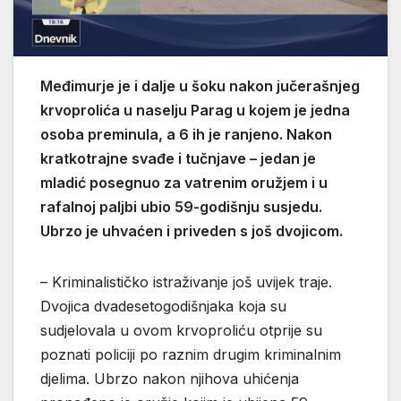
Međimurje je i dalje u šoku nakon jučerašnjeg
krvoprolića u naselju Parag u kojem je jedna
osoba preminula, a 6 ih je ranjeno. Nakon
kratkotrajne svađe i tučnjave – jedan je
mladić posegnuo za vatrenim oružjem i u
rafalnoj paljbi ubio 59-godišnju susjedu.
Ubrzo je uhvaćen i priveden s još dvojicom.
– Kriminalističko istraživanje još uvijek traje.
Dvojica dvadesetogodišnjaka koja su
sudjelovala u ovom krvoproliću otprije su
poznati policiji po raznim drugim kriminalnim
djelima. Ubrzo nakon njihova uhićenja