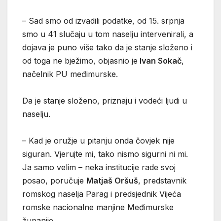
– Sad smo od izvadili podatke, od 15. srpnja
smo u 41 slučaju u tom naselju intervenirali, a
dojava je puno više tako da je stanje složeno i
od toga ne bježimo, objasnio je
Ivan Sokač
,
načelnik PU međimurske.
Da je stanje složeno, priznaju i vodeći ljudi u
naselju.
– Kad je oružje u pitanju onda čovjek nije
siguran. Vjerujte mi, tako nismo sigurni ni mi.
Ja samo velim – neka institucije rade svoj
posao, poručuje
Matjaš Oršuš
, predstavnik
romskog naselja Parag i predsjednik Vijeća
romske nacionalne manjine Međimurske
županije.