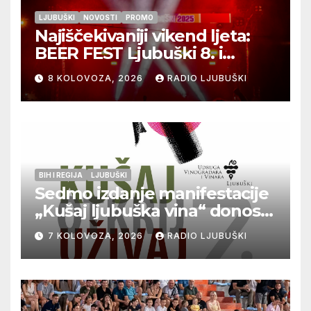
LJUBUŠKI
NOVOSTI
PROMO
Najiščekivaniji vikend ljeta:
BEER FEST Ljubuški 8. i
9.kolovoza
8 KOLOVOZA, 2026
RADIO LJUBUŠKI
BIH I REGIJA
LJUBUŠKI
Sedmo izdanje manifestacije
„Kušaj ljubuška vina“ donosi
vrhunska vina, gastronomiju i
7 KOLOVOZA, 2026
RADIO LJUBUŠKI
glazbu