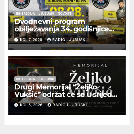
BIH I REGIJA
LJUBUŠKI
NOVOSTI
Dvodnevni program
obilježavanja 34. godišnjice
pogibije generala Blaža
KOL 7, 2026
RADIO LJUBUŠKI
Kraljevića i osmorice
pripadnika HOS-a
BIH I REGIJA
LJUBUŠKI
Drugi Memorijal “Željko
Vukšić” održat će se u srijedu
12. kolovoza u Otoku
KOL 6, 2026
RADIO LJUBUŠKI