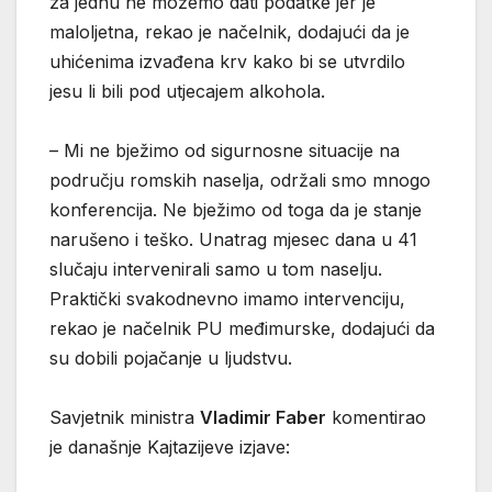
za jednu ne možemo dati podatke jer je
maloljetna, rekao je načelnik, dodajući da je
uhićenima izvađena krv kako bi se utvrdilo
jesu li bili pod utjecajem alkohola.
– Mi ne bježimo od sigurnosne situacije na
području romskih naselja, održali smo mnogo
konferencija. Ne bježimo od toga da je stanje
narušeno i teško. Unatrag mjesec dana u 41
slučaju intervenirali samo u tom naselju.
Praktički svakodnevno imamo intervenciju,
rekao je načelnik PU međimurske, dodajući da
su dobili pojačanje u ljudstvu.
Savjetnik ministra
Vladimir Faber
komentirao
je današnje Kajtazijeve izjave: