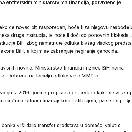
a entitetskim ministarstvima financija, potvrđeno je
ko će novac biti raspoređen, hoće li za njegovu raspodjelu
i neka druga institucija, te hoće li doći do ponovnih blokada, 
nstitucije BiH zbog nametnute odluke bivšeg visokog predst
akona BiH, a kojim se zabranjuje negiranje genocida.
visnih novina, Ministarstvo financija i riznice BiH nema
ja je odobrena na temelju odluke vrha MMF-a.
nju iz 2016. godine propisana procedura kako se vrše up
om međunarodnom financijskom institucijom, pa se raspodje
anka vrši dalje transfer sredstava u domaćoj valuti s