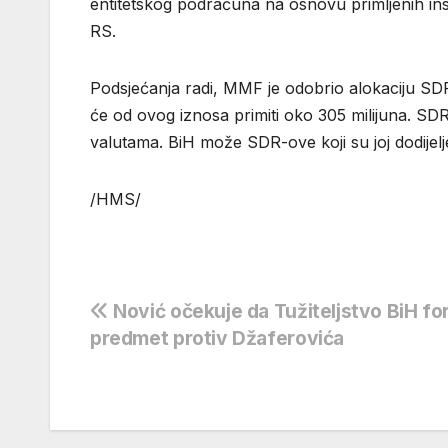
entitetskog podračuna na osnovu primljenih instr
RS.
Podsjećanja radi, MMF je odobrio alokaciju SDR-
će od ovog iznosa primiti oko 305 milijuna. SD
valutama. BiH može SDR-ove koji su joj dodijelje
/HMS/
Navigacija
Nović očekuje da Tužiteljstvo BiH fo
predmet protiv Džaferovića
objava