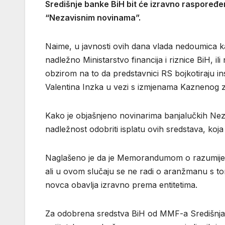
Središnje banke BiH bit će izravno raspoređen
“Nezavisnim novinama”.
Naime, u javnosti ovih dana vlada nedoumica ka
nadležno Ministarstvo financija i riznice BiH, il
obzirom na to da predstavnici RS bojkotiraju i
Valentina Inzka u vezi s izmjenama Kaznenog z
Kako je objašnjeno novinarima banjalučkih Neza
nadležnost odobriti isplatu ovih sredstava, ko
Naglašeno je da je Memorandumom o razumijeva
ali u ovom slučaju se ne radi o aranžmanu s t
novca obavlja izravno prema entitetima.
Za odobrena sredstva BiH od MMF-a Središnja b