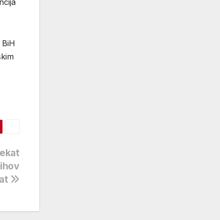
ncija
a BiH
skim
jekat
jihov
at