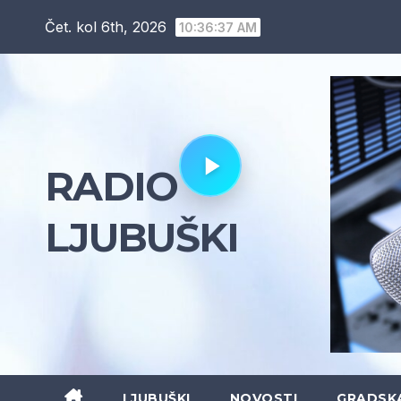
Skip
Čet. kol 6th, 2026
10:36:38 AM
to
content
RADIO
LJUBUŠKI
LJUBUŠKI
NOVOSTI
GRADSK