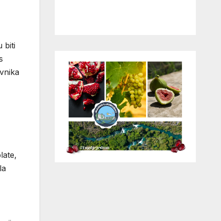
 biti
s
avnika
late,
la