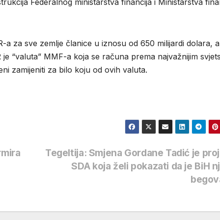
ukcija Federalnog ministarstva financija i Ministarstva fina
a za sve zemlje članice u iznosu od 650 milijardi dolara, 
R je “valuta” MMF-a koja se računa prema najvažnijim svjet
ni zamijeniti za bilo koju od ovih valuta.
rmira
Tegeltija: Smjena Gordane Tadić je pro
SDA koja želi pokazati da je BiH n
begov