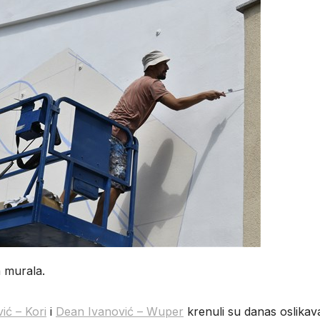
a murala.
ić – Kori
i
Dean Ivanović – Wuper
krenuli su danas oslikava