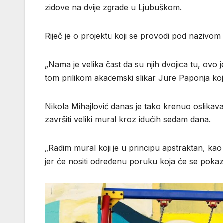
zidove na dvije zgrade u Ljubuškom.
Riječ je o projektu koji se provodi pod nazivom 
„Nama je velika čast da su njih dvojica tu, ovo je
tom prilikom akademski slikar Jure Paponja k
Nikola Mihajlović danas je tako krenuo oslikav
završiti veliki mural kroz idućih sedam dana.
„Radim mural koji je u principu apstraktan, kao š
jer će nositi određenu poruku koja će se pokazat