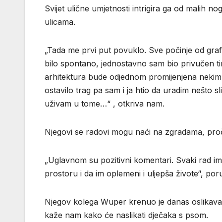
Svijet ulične umjetnosti intrigira ga od malih no
ulicama.
„Tada me prvi put povuklo. Sve počinje od graf
bilo spontano, jednostavno sam bio privučen t
arhitektura bude odjednom promijenjena nekim š
ostavilo trag pa sam i ja htio da uradim nešto 
uživam u tome…“ , otkriva nam.
Njegovi se radovi mogu naći na zgradama, pročel
„Uglavnom su pozitivni komentari. Svaki rad ima
prostoru i da im oplemeni i uljepša živote“, por
Njegov kolega Wuper krenuo je danas oslikavat
kaže nam kako će naslikati dječaka s psom.