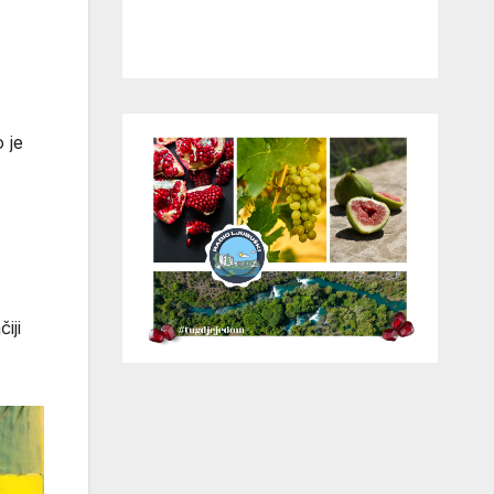
 je
iji