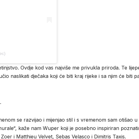
ec)
etinjstvo. Ovdje kod vas najviše me privukla priroda. Te lijep
io naslikati dječaka koji će biti kraj rijeke i sa njim će biti p
.
enom se razvijao i mijenjao stil i s vremenom sam otišao u
murale“, kaže nam Wuper koji je posebno inspiriran poznat
 Zoer i Matthieu Velvet, Sebas Velasco i Dimitris Taxis.