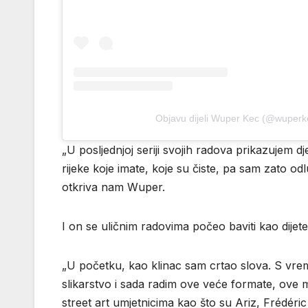
Objavu dijeli Wuper Kec (@wuperk
„U posljednjoj seriji svojih radova prikazujem dj
rijeke koje imate, koje su čiste, pa sam zato odluč
otkriva nam Wuper.
I on se uličnim radovima počeo baviti kao dijete
„U početku, kao klinac sam crtao slova. S vrem
slikarstvo i sada radim ove veće formate, ove 
street art umjetnicima kao što su Ariz, Frédéric