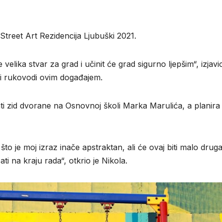
Street Art Rezidencija Ljubuški 2021.
 velika stvar za grad i učinit će grad sigurno ljepšim“, izjavio
oji rukovodi ovim događajem.
ati zid dvorane na Osnovnoj školi Marka Marulića, a planira
to je moj izraz inače apstraktan, ali će ovaj biti malo drugač
i na kraju rada“, otkrio je Nikola.