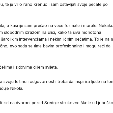
gu, te je vrlo rano krenuo i sam ostavljati svoje pečate po
ita, a kasnije sam prešao na veće formate i murale. Nekako
im slobodnim izrazom na ulici, kako ta siva monotona
arolikim intervencijama i nekim ličnim pečatima. To je na
slično, evo sada se time bavim profesionalno i mogu reći da
jima i zidovima diljem svijeta.
 svoju težinu i odgovornost i treba da inspirira ljude na to
učuje Nikola.
i zid na dvorani pored Srednje strukovne škole u Ljubušk