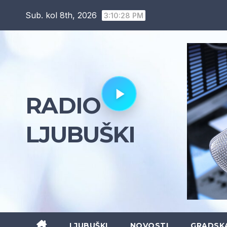
Skip
Sub. kol 8th, 2026
3:10:29 PM
to
content
RADIO
LJUBUŠKI
LJUBUŠKI
NOVOSTI
GRADSK