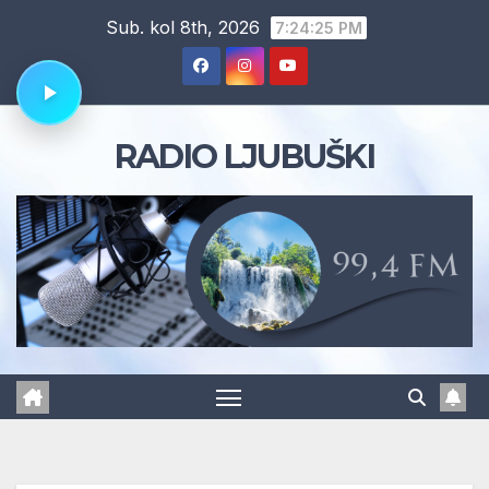
Skip
Sub. kol 8th, 2026
7:24:25 PM
to
content
RADIO LJUBUŠKI