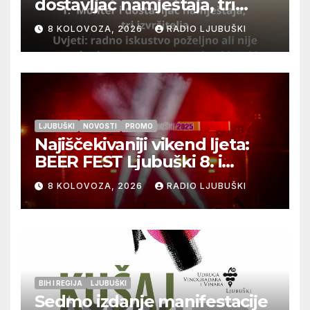
dostavljač namještaja, tri
izvršitelja
8 KOLOVOZA, 2026
RADIO LJUBUŠKI
LJUBUŠKI
NOVOSTI
PROMO
Najiščekivaniji vikend ljeta:
BEER FEST Ljubuški 8. i
9.kolovoza
8 KOLOVOZA, 2026
RADIO LJUBUŠKI
BIH I REGIJA
LJUBUŠKI
Sedmo izdanje manifestacije