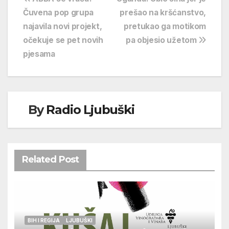
Navigacija
Čuvena pop grupa
prešao na kršćanstvo,
objava
najavila novi projekt,
pretukao ga motikom
očekuje se pet novih
pa objesio užetom
pjesama
By
Radio Ljubuški
Related Post
BIH I REGIJA
LJUBUŠKI