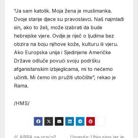
“Ja sam katolik. Moja žena je muslimanka.
Dvoje starije djece su pravoslavci. Naš najmlađi
sin, ako to želi, može izabrati da bude
hebrejske vjere. Ovdje je riječ o ljudima bez
obzira na boju njihove kože, kulturu ili vjeru.
Ako Europska unija i Sjedinjene Američke
Države odluče povući svoju podršku
afganistanskim izbjeglicama, mi to nećemo
učiniti. Mi ćemo im pružiti utočište”, rekao je
Rama.
/HMS/
ABBA se vraća?
Uganda: Ubio sina jer je