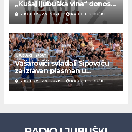
„Kušaj ljubuška vina“ donosi
vrhunska vina, gastronomiju i
7 KOLOVOZA, 2026
RADIO LJUBUŠKI
glazbu
LJUBUŠKI
ŠPORT
Vašarovići svladali Šipovaču
za izravan plasman u
četvrtfinale, Grab izborio
7 KOLOVOZA, 2026
RADIO LJUBUŠKI
prolazak dalje, Klobuk ispao,
večeras počinje četvrtfinale
juniora
RADIO LJUBUŠKI