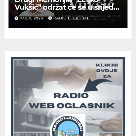
Vukšić” održat će se u srijedu
12. kolovoza u Otoku
KOL 6, 2026
RADIO LJUBUŠKI