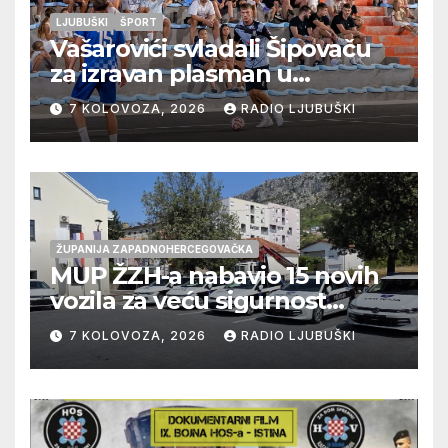
LJUBUŠKI
ŠPORT
Vašarovići svladali Šipovaču
za izravan plasman u
četvrtfinale, Grab izborio
7 KOLOVOZA, 2026
RADIO LJUBUŠKI
prolazak dalje, Klobuk ispao,
večeras počinje četvrtfinale
juniora
ŽUPANIJA ZAPADNOHERCEGOVAČKA
MUP ŽZH-a nabavio 15 novih
vozila za veću sigurnost
građana i učinkovitiji rad
7 KOLOVOZA, 2026
RADIO LJUBUŠKI
policije