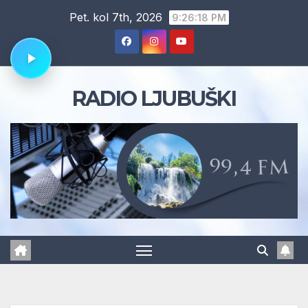
Skip
Pet. kol 7th, 2026
9:26:18 PM
to
content
RADIO LJUBUŠKI