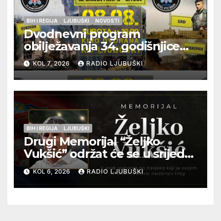
BIH I REGIJA
LJUBUŠKI
NOVOSTI
Dvodnevni program
obilježavanja 34. godišnjice
pogibije generala Blaža
KOL 7, 2026
RADIO LJUBUŠKI
Kraljevića i osmorice
pripadnika HOS-a
BIH I REGIJA
LJUBUŠKI
Drugi Memorijal “Željko
Vukšić” održat će se u srijedu
12. kolovoza u Otoku
KOL 6, 2026
RADIO LJUBUŠKI