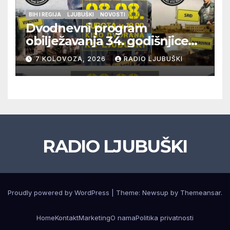
BIH I REGIJA
LJUBUŠKI
NOVOSTI
Dvodnevni program
obilježavanja 34. godišnjice
pogibije generala Blaža
7 KOLOVOZA, 2026
RADIO LJUBUŠKI
Kraljevića i osmorice
pripadnika HOS-a
RADIO LJUBUŠKI
Proudly powered by WordPress
|
Theme: Newsup by
Themeansar
.
Home
Kontakt
Marketing
O nama
Politika privatnosti