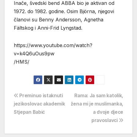
Inače, švedski bend ABBA bio je aktivan od
1972. do 1982. godine. Osim Björna, njegovi
članovi su Benny Andersson, Agnetha
Fältskog i Anni-Frid Lyngstad.
https://www.youtube.com/watch?
v=k4Q6uOus9pw
/HMS/
Navigacija
Preminuo istaknuti
Rama: Ja sam katolik,
jezikoslovac akademik
žena mi je muslimanka,
objava
Stjepan Babić
a dvoje djece
pravoslavci