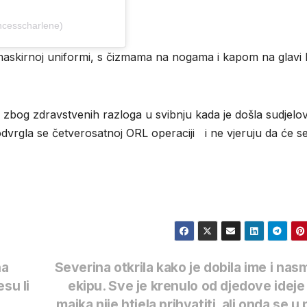
ncesscharlene)
askirnoj uniformi, s čizmama na nogama i kapom na glavi 
i zbog zdravstvenih razloga u svibnju kada je došla sudjelov
odvrgla se četverosatnoj ORL operaciji i ne vjeruju da će s
na
Severina otkrila kako je dobila ime i nasm
su li
ekipu. Sve je krenulo od djedove ideje
majka nije htjela prihvatiti, ali onda se u 