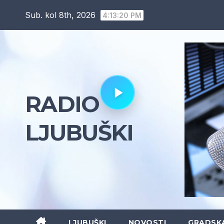
Skip
Sub. kol 8th, 2026
4:13:21 PM
to
content
RADIO
LJUBUŠKI
LJUBUŠKI
NOVOSTI
GRADSK