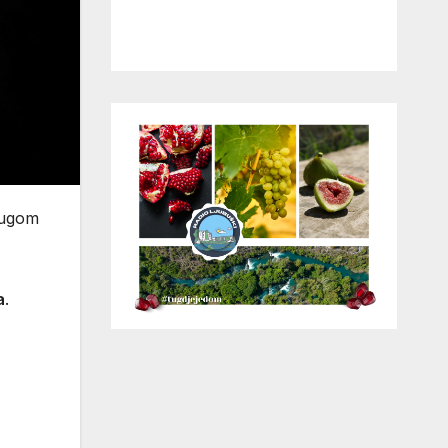
rugom
a
.