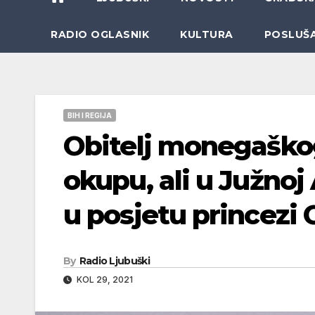
RADIO OGLASNIK
KULTURA
POSLUŠ
BIH I REGIJA
Obitelj monegaškog
okupu, ali u Južnoj 
u posjetu princezi 
By
Radio Ljubuški
KOL 29, 2021