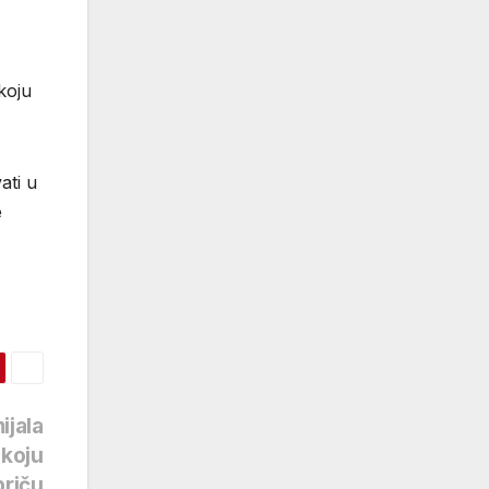
koju
ati u
e
ijala
 koju
priču