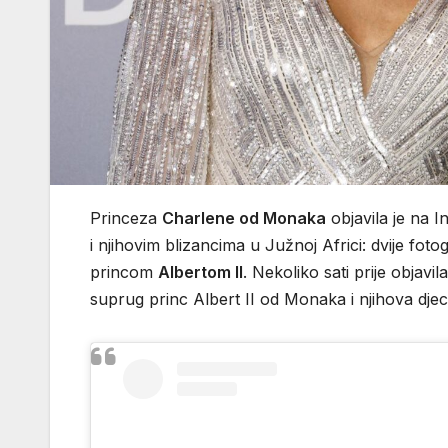
Princeza
Charlene od Monaka
objavila je na 
i njihovim blizancima u Južnoj Africi: dvije fot
princom
Albertom II
. Nekoliko sati prije objavil
suprug princ Albert II od Monaka i njihova djeca