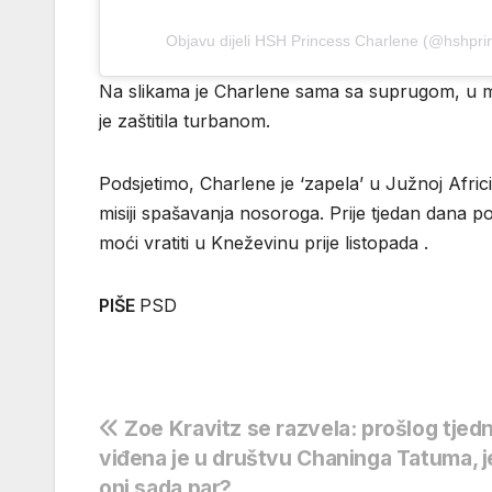
Objavu dijeli HSH Princess Charlene (@hshpri
Na slikama je Charlene sama sa suprugom, u m
je zaštitila turbanom.
Podsjetimo, Charlene je ‘zapela’ u Južnoj Afric
misiji spašavanja nosoroga. Prije tjedan dana p
moći vratiti u Kneževinu prije listopada .
PIŠE
PSD
Navigacija
Zoe Kravitz se razvela: prošlog tjed
viđena je u društvu Chaninga Tatuma, je
objava
oni sada par?