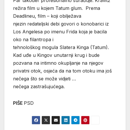
Par također profesionalno surađuje. Kravitz
režira film u kojem Tatum glum. Prema
Deadlineu, film – koji obilježava
njezin redateljski debi govori o konobarici iz
Los Angelesa po imenu Frida koja je bacila
oko na filantropa i
tehnološkog mogula Slatera Kinga (Tatum).
Kad uđe u Kingov unutarnji krug i bude
pozvana na intimno okupljanje na njegov
privatni otok, osjeća da na tom otoku ima još
nečega što se može vidjeti …
nečega zastrašujućega.
PIŠE
PSD