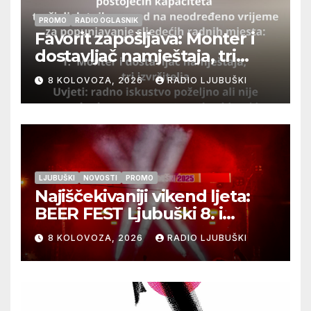
PROMO
RADIO OGLASNIK
Favorit zapošljava: Monter i
dostavljač namještaja, tri
izvršitelja
8 KOLOVOZA, 2026
RADIO LJUBUŠKI
LJUBUŠKI
NOVOSTI
PROMO
Najiščekivaniji vikend ljeta:
BEER FEST Ljubuški 8. i
9.kolovoza
8 KOLOVOZA, 2026
RADIO LJUBUŠKI