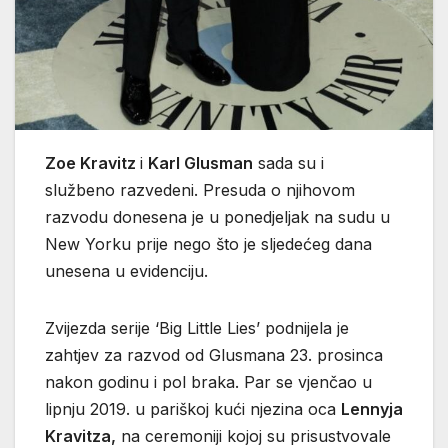
Zoe Kravitz
i
Karl Glusman
sada su i
službeno razvedeni. Presuda o njihovom
razvodu donesena je u ponedjeljak na sudu u
New Yorku prije nego što je sljedećeg dana
unesena u evidenciju.
Zvijezda serije ‘Big Little Lies’ podnijela je
zahtjev za razvod od Glusmana 23. prosinca
nakon godinu i pol braka. Par se vjenčao u
lipnju 2019. u pariškoj kući njezina oca
Lennyja
Kravitza,
na ceremoniji kojoj su prisustvovale