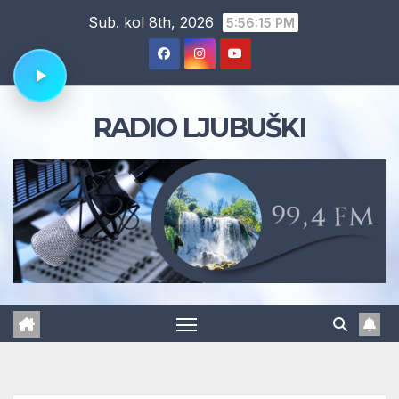
Skip
Sub. kol 8th, 2026
5:56:16 PM
to
content
RADIO LJUBUŠKI