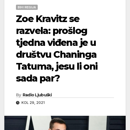
BIH I REGIJA
Zoe Kravitz se
razvela: prošlog
tjedna viđena je u
društvu Chaninga
Tatuma, jesu li oni
sada par?
By
Radio Ljubuški
KOL 29, 2021