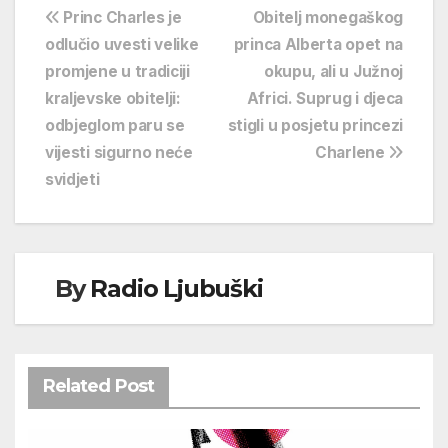
Navigacija
Princ Charles je
Obitelj monegaškog
odlučio uvesti velike
princa Alberta opet na
objava
promjene u tradiciji
okupu, ali u Južnoj
kraljevske obitelji:
Africi. Suprug i djeca
odbjeglom paru se
stigli u posjetu princezi
vijesti sigurno neće
Charlene
svidjeti
By
Radio Ljubuški
Related Post