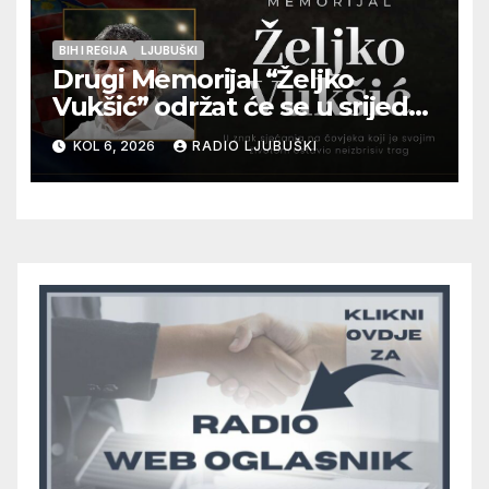
BIH I REGIJA
LJUBUŠKI
Drugi Memorijal “Željko
Vukšić” održat će se u srijedu
12. kolovoza u Otoku
KOL 6, 2026
RADIO LJUBUŠKI